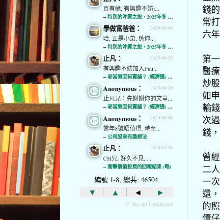
錢的
真有緣, 有興趣不妨j...
--
特別的沖繩之旅，2025年冬 (經濟通)
常打
學做富爸爸：
2026-01-06
六年
哈, 正是小弟, 係你...
--
特別的沖繩之旅，2025年冬 (經濟通)
第一
止凡：
2025-08-28
有興趣不妨加入Patr...
醫療
--
麥當勞因何賣舖？ (經濟通) (略)
炒股
Anonymous：
2025-08-28
如申
止凡兄：先謝謝你的文章...
輸錢
--
麥當勞因何賣舖？ (經濟通) (略)
Anonymous：
次過
2025-08-06
當年8號唔值得, 時至...
錢，
--
公司股東有趣想法
止凡：
2025-01-28
曾經
CH兄, 好久不見, ...
二人
--
衝擊價值投資的回報結果 (略)
編號 1-8, 總共: 46504
一次
▾
▴
◂
▸
還，
的照
ⓦ Recent Comments
債仔