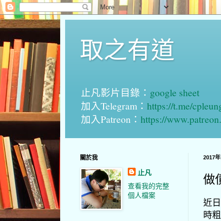
取之有道
止凡影片目錄：
google sheet
加入Telegram：
https://t.me/cpleu
加入Patreon：
https://www.patreo
關於我
2017
止凡
做
查看我的完整
個人檔案
近日
時粗