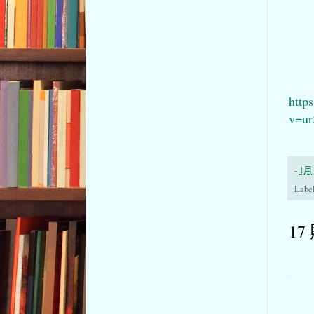
http
v=u
-
1月 
Labe
17