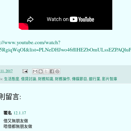
s://www.youtube.com/watch?
r5RgiqWqOI&list=PLNeDHJwo46fllHEZbOmULssEZPAQlu
11, 2017
ls:
生活態度
,
借貸討論
,
財務知識
,
財務操作
,
傳媒節目
,
銀行業
,
影片智庫
 則留言:
匿名
12.1.17
借又無朋友做
唔借都無朋友做