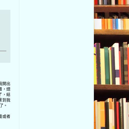
我開出
譜，總
了，結
慮到我
了。
錢或者