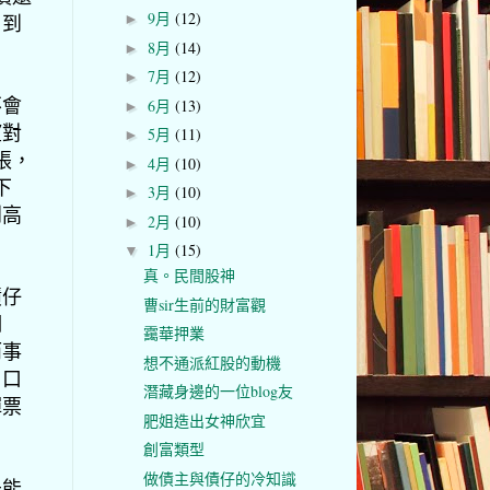
9月
(12)
，到
►
8月
(14)
►
7月
(12)
►
不會
6月
(13)
►
望對
5月
(11)
►
張，
4月
(10)
►
下
3月
(10)
►
到高
2月
(10)
►
1月
(15)
▼
真。民間股神
債仔
曹sir生前的財富觀
期
靄華押業
而事
想不通派紅股的動機
戶口
潛藏身邊的一位blog友
彈票
肥姐造出女神欣宜
創富類型
做債主與債仔的冷知識
未能