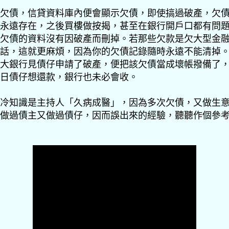
欠債，信貸資料庫內便會顯示欠債，即使搞過破產，欠
永遠存在，之後買樓做按揭，甚至在銀行開戶口都有問
欠債的資料沒有因破產而刪掉。若那些欠款是欠大型金
話，這就更麻煩，因為你的欠債記錄隨時永遠不能清掉
大銀行見債仔申請了破產，便把該欠債當成壞帳撥備了
日債仔想還款，銀行也未必會收。
冷知識是主持人「久病成醫」，因為多次欠債，又做生
做過債主又做過債仔，因而誤出來的經驗，聽聽作個參