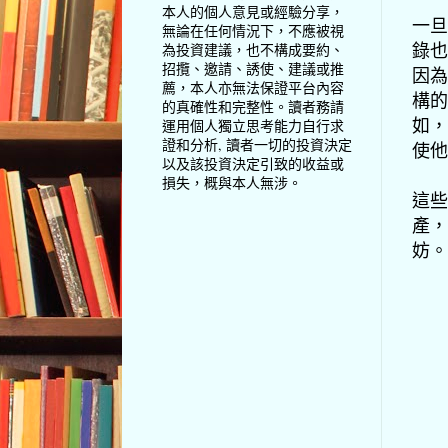
本人的個人意見或經驗分享，
一旦
無論在任何情況下，不應被視
錄也
為投資建議，也不構成要約、
招攬、邀請、誘使、建議或推
因為
薦，本人亦無法保證平台內容
構的
的真確性和完整性。讀者務請
如，
運用個人獨立思考能力自行求
證和分析, 讀者一切的投資決定
使他
以及該投資決定引致的收益或
損失，概與本人無涉。
這些
產，
妨。