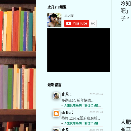
冷知
止凡YT頻道
肥」
子。
最新留言
止凡：
2026-02-16
多謝ch兄, 新年快樂...
--
人生反思系列：許仕仁 (經濟通)
ch liu：
2026-02-16
恭賀 止凡兄闔府農曆新...
大肥
--
人生反思系列：許仕仁 (經濟通)
並無
止凡：
2026-01-06