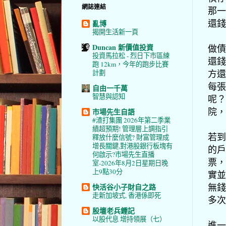
網誌連結
那一
還錢
亂博
揭開生活新一頁
Duncan 新價值投資
做債
投資馬拉松 - 烈日下市區練
還錢
跑 12km，今年的跑步比賽
方還
計劃
每張
自由一千萬
智慧與認知
呢？
院，
市場先生自語
#渣打集團 2026年第二季業
績超預期! 管理層上調指引
若到
釋放什麼信號? 財富管理成
增長關鍵,對港股銀行板塊有
的戶
何啟示?市場先生直播
票，
室-2026年8月2日星期日晚
上9點30分
實並
無錢
快活谷小子財自之路
走新加坡式, 香港係即死
多次
股壇老兵鍾記
以股代息 增持領展（七）
進一