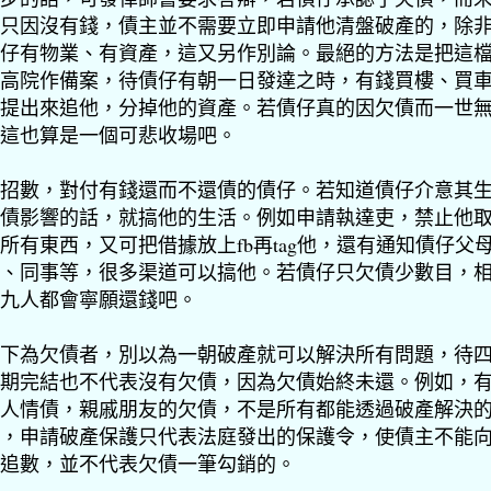
只因沒有錢，債主並不需要立即申請他清盤破產的，除
仔有物業、有資產，這又另作別論。最絕的方法是把這
高院作備案，待債仔有朝一日發達之時，有錢買樓、買
提出來追他，分掉他的資產。若債仔真的因欠債而一世
這也算是一個可悲收場吧。
招數，對付有錢還而不還債的債仔。若知道債仔介意其
債影響的話，就搞他的生活。例如申請執達吏，禁止他
所有東西，又可把借據放上fb再tag他，還有通知債仔父
、同事等，很多渠道可以搞他。若債仔只欠債少數目，
九人都會寧願還錢吧。
下為欠債者，別以為一朝破產就可以解決所有問題，待
期完結也不代表沒有欠債，因為欠債始終未還。例如，
人情債，親戚朋友的欠債，不是所有都能透過破產解決
，申請破產保護只代表法庭發出的保護令，使債主不能
追數，並不代表欠債一筆勾銷的。