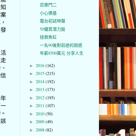
百樂門二
非知
小心債基
檔案
電台初試啼聲
車，
無發
50優質潛力股
拯救魚缸
一名90後對前途的困惑
生活
年薪8500萬元 分享人生
取走
2016
(162)
►
母、
2015
(215)
►
相信
2014
(192)
►
2013
(173)
►
四年
2012
(195)
►
有一
2011
(107)
►
的。
2010
(50)
►
向該
2009
(49)
►
2008
(82)
►