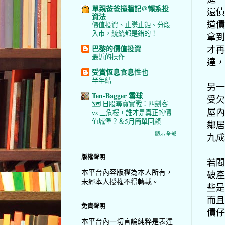
單親爸爸撞牆記@懶系投
還債
資法
道債
價值投資、止賺止蝕、分段
入市，統統都是錯的！
拿到
才再
巴黎的價值投資
最近的操作
達，
受賞恆息食息性也
半年結
另一
Ten-Bagger 雪球
受欠
🗺️ 日股尋寶實戰：四劍客
屋內
vs 三危樓，誰才是真正的價
值城堡？＆5月簡單回顧
鄰居
顯示全部
九成
版權聲明
若閣
本平台內容版權為本人所有，
破產
未經本人授權不得轉載。
些是
而且
免責聲明
債仔
本平台內一切言論純粹是表達