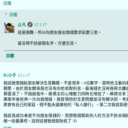
回覆
回覆
止凡
12.1.17
這是兩難，所以向朋友提出借錢要求前要三思。
留言時不妨留個名字，方便交流。
回覆
IG小子
12.1.17
我試過借錢給朋友解決生意難關，不是很多，6位數字，當時他主動向
期票，由於朋友關係我也沒有向他收取利息，最後錢也沒有拖得太離
算還清了。不過過程中，做債主的心理壓力同時也增加了，麻煩亦多
果兩年後他再一次向我借錢，我發現他的生意問題並沒有解決到，考
將會有自己的家庭，總不能永遠做他的「私人銀行」，第二次我就拒絕
我認爲成功者是不向朋友借錢的，而想借錢幫助別人的方法不妨去捐
做一些義事吧，說到這裡我想起財叔了 :D