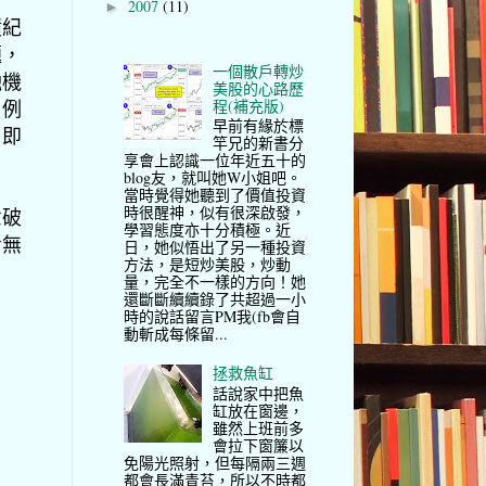
2007
(11)
►
債紀
題，
一個散戶轉炒
融機
美股的心路歷
程(補充版)
。例
早前有緣於標
，即
竿兄的新書分
享會上認識一位年近五十的
blog友，就叫她W小姐吧。
當時覺得她聽到了價值投資
時很醒神，似有很深啟發，
意破
學習態度亦十分積極。近
考無
日，她似悟出了另一種投資
方法，是短炒美股，炒動
量，完全不一樣的方向！她
還斷斷續續錄了共超過一小
時的說話留言PM我(fb會自
動斬成每條留...
拯救魚缸
話說家中把魚
缸放在窗邊，
雖然上班前多
會拉下窗簾以
免陽光照射，但每隔兩三週
都會長滿青苔，所以不時都