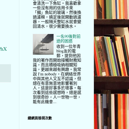
會清洗一下魚缸。我喜歡拿
一些沒有用的信用卡來
「摑」魚缸的玻璃，然後換
過濾棉，搞定後就開動過濾
器，一般隔天整缸水就會變
回清水，很少需要換水。
一名90後對前
途的困惑
收到一位年青
PhX
blog友的電
郵，提到他因
我的著作而開始接觸財務知
識，而且積極吸納相關知
識，更越來越有興趣。我常
說 I'm nobody，在網絡世界
中與其他人又互不認識，但
總在有意無意地影響著別
人，這是好事多於壞事。每
次看到這些感想時，總是感
到很奇妙，人一世物一世，
能有此機會...
總網頁檢視次數