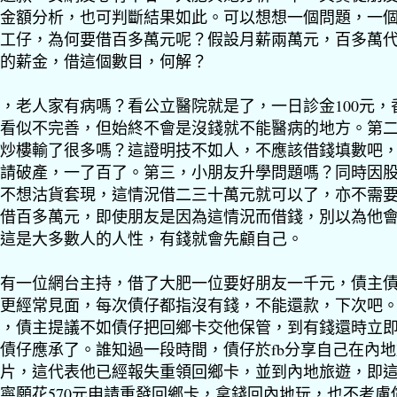
金額分析，也可判斷結果如此。可以想想一個問題，一
工仔，為何要借百多萬元呢？假設月薪兩萬元，百多萬
的薪金，借這個數目，何解？
，老人家有病嗎？看公立醫院就是了，一日診金100元，
看似不完善，但始終不會是沒錢就不能醫病的地方。第
炒樓輸了很多嗎？這證明技不如人，不應該借錢填數吧
請破產，一了百了。第三，小朋友升學問題嗎？同時因
不想沽貨套現，這情況借二三十萬元就可以了，亦不需
借百多萬元，即使朋友是因為這情況而借錢，別以為他
這是大多數人的人性，有錢就會先顧自己。
有一位網台主持，借了大肥一位要好朋友一千元，債主
更經常見面，每次債仔都指沒有錢，不能還款，下次吧
，債主提議不如債仔把回鄉卡交他保管，到有錢還時立
債仔應承了。誰知過一段時間，債仔於fb分享自己在內
片，這代表他已經報失重領回鄉卡，並到內地旅遊，即
寧願花570元申請重發回鄉卡，拿錢回內地玩，也不考慮