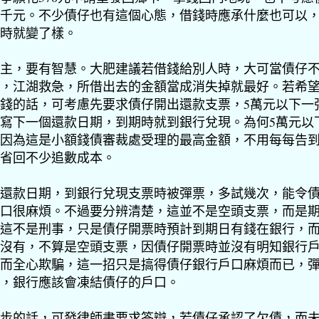
千元。不少債仔也有這個心態，借錢時應承什麼也可以
時就變了樣。
主，要有智慧。大肥建議若借錢給別人時，大可當債仔
，江湖救急，所借出去的金額當成消失掉就最好。若希
錢的話，可考慮先要求債仔開出還款支票，5萬元以下一
寫下一個還款日期，到期時就到銀行兌現。為何5萬元以
因為這是小額錢債審裁處受理的最高金額，不用每每告
省回不少追數成本。
還款日期，到銀行兌現支票時被彈票，多試幾次，能令
口很麻煩。不過要分辨清楚，這並不是空頭支票，而是
這不是刑事，只是債仔開票時預計到期日有錢在銀行，
沒有，不算是空頭支票，因債仔開票時並沒有明知銀行
而全心欺騙，這一招只是搞得債仔銀行戶口麻煩而已，
，銀行應該會凍結債仔的戶口。
步的話，可發律師書要求答辯，若債仔承認了欠債，而