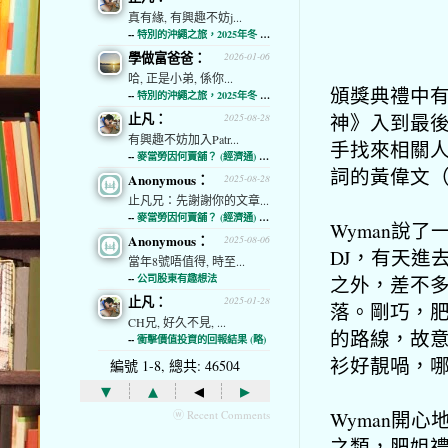
真有緣, 有興趣不妨j...
--
特別的沖繩之旅，2025年冬 (經濟通)
學做富爸爸：
2026-01-06
哈, 正是小弟, 係你...
頒獎典禮中
--
特別的沖繩之旅，2025年冬 (經濟通)
神》入到最
止凡：
2025-08-28
有興趣不妨加入Patr...
手找來相關
--
麥當勞因何賣舖？ (經濟通) (略)
詞的黃偉文（
Anonymous：
2025-08-28
止凡兄：先謝謝你的文章...
--
麥當勞因何賣舖？ (經濟通) (略)
Wyman說
Anonymous：
2025-08-06
DJ，有天進
當年8號唔值得, 時至...
之外，差不
--
公司股東有趣想法
止凡：
2025-01-28
落。剛巧，肥
CH兄, 好久不見, ...
的路線，故意
--
衝擊價值投資的回報結果 (略)
衫好靚喎，
編號 1-8, 總共: 46504
▾
▴
◂
▸
Wyman開
ⓦ Recent Comments
之類，肥姐禮