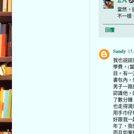
止凡
當然，
不一樣
回覆
Sandy
15.
我也説説
學費，(
目。有一
書包內，
男子一路
認識他，
了數分鐘
也走得満
用手巾仔
好跟我一
年了，我
而且如果