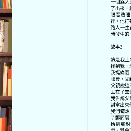
一個路人
了出來，
眼看熟睡
裡，他打
路人一生
時發生的
故事2
這是我上
找到我，
我挺納悶
郵費，父
父親說這
丟在了去
我告訴父
封拿出來
我們猜想
了郵筒裏
拾到那封
勞，將會