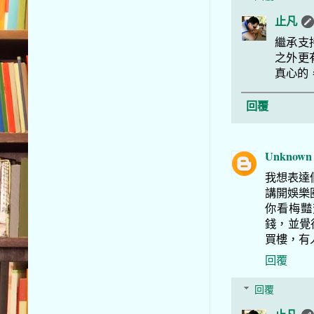
止凡
繼承支
之外更
真心的
回覆
Unknown
我想表達
講開娛樂
你看梅豔
錢，並覺
買樓，有
回覆
回覆