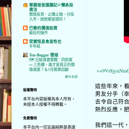
單親爸爸撞牆記@懶系投
資法
價值投資、止賺止蝕、分段
入市，統統都是錯的！
巴黎的價值投資
最近的操作
受賞恆息食息性也
半年結
Ten-Bagger 雪球
🗺️ 日股尋寶實戰：四劍客
vs 三危樓，誰才是真正的價
值城堡？＆5月簡單回顧
v=9Vt8jynNm
顯示全部
這些年來，
版權聲明
男友分手（
本平台內容版權為本人所有，
去令自己符
未經本人授權不得轉載。
熱烈反應，
免責聲明
我們這一代
本平台內一切言論純粹是表達