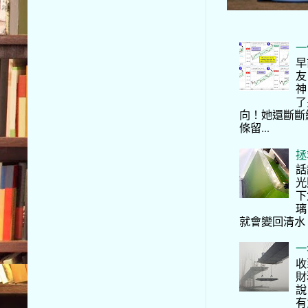
一
早
友
神
了
向！她還斷斷
條留...
拯
話
光
下
璃
就會變回清水
一
收
財
說
有