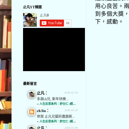
用心良苦。
止凡YT頻道
到多個大獎
下，感動。
最新留言
止凡：
2026-02-16
多謝ch兄, 新年快樂...
--
人生反思系列：許仕仁 (經濟通)
ch liu：
2026-02-16
恭賀 止凡兄闔府農曆新...
--
人生反思系列：許仕仁 (經濟通)
止凡：
2026-01-06