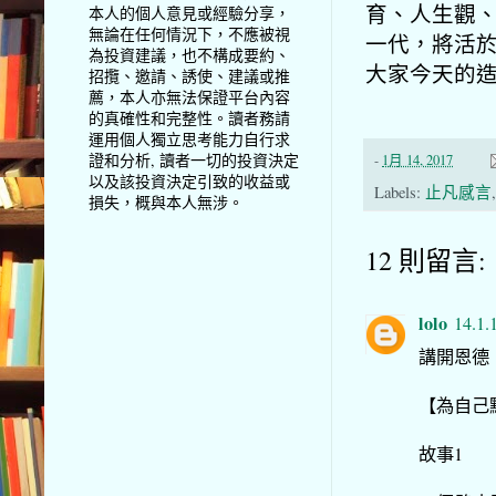
育、人生觀
本人的個人意見或經驗分享，
無論在任何情況下，不應被視
一代，將活
為投資建議，也不構成要約、
大家今天的
招攬、邀請、誘使、建議或推
薦，本人亦無法保證平台內容
的真確性和完整性。讀者務請
運用個人獨立思考能力自行求
證和分析, 讀者一切的投資決定
-
1月 14, 2017
以及該投資決定引致的收益或
Labels:
止凡感言
損失，概與本人無涉。
12 則留言:
lolo
14.1.
講開恩德
【為自己
故事1