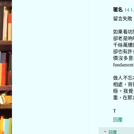
匿名
14.1
留言失敗
如果看坊
卻老是吶
千絲萬縷
卻也有許
價沒多意
fundamen
做人不忘
相處，背
極。我覺
重，在那
T
回覆
回覆