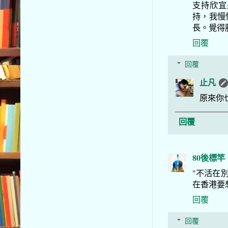
支持欣宜
持，我慢
長。覺得
回覆
回覆
止凡
原來你
回覆
80後標竿
"不活在別
在香港要
回覆
回覆