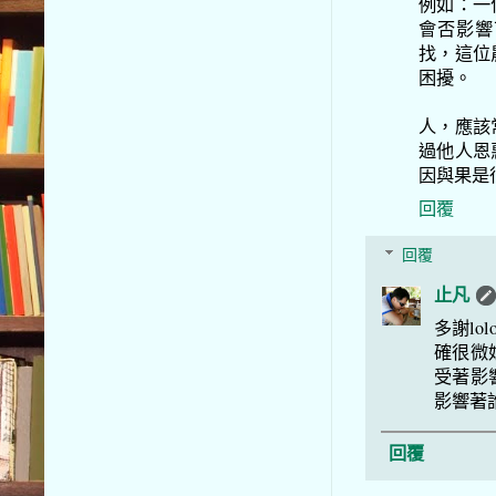
例如：一
會否影響
找，這位
困擾。
人，應該
過他人恩
因與果是
回覆
回覆
止凡
多謝l
確很微
受著影
影響著
回覆