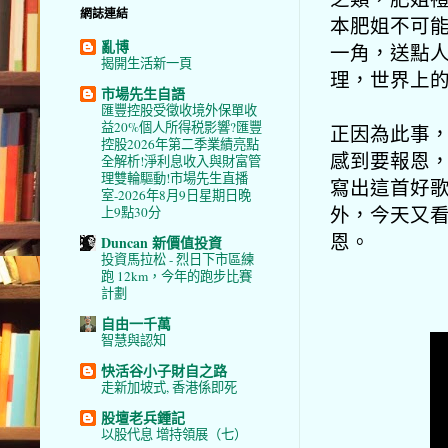
網誌連結
本肥姐不可
亂博
一角，送點人
揭開生活新一頁
理，世界上
市場先生自語
匯豐控股受徵收境外保單收
益20%個人所得税影響?匯豐
正因為此事，
控股2026年第二季業績亮點
感到要報恩
全解析!淨利息收入與財富管
理雙輪驅動!市場先生直播
寫出這首好
室-2026年8月9日星期日晚
外，今天又
上9點30分
恩。
Duncan 新價值投資
投資馬拉松 - 烈日下市區練
跑 12km，今年的跑步比賽
計劃
自由一千萬
智慧與認知
快活谷小子財自之路
走新加坡式, 香港係即死
股壇老兵鍾記
以股代息 增持領展（七）