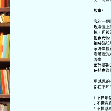
故事3
我的一個
現陽臺上
掉，但被
他很奇怪
輛裝滿垃
家陽臺投
看著燈光
陽臺。
窗外那對
是特意為
用感恩的
都在不知
1.不懂
2.不懂
3.不懂