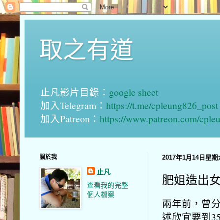
取之有道
止凡影片目錄：
google sheet
加入Telegram：
https://t.me/cpleung826_post
加入Patreon：
https://www.patreon.com/cple
關於我
2017年1月14日星期
止凡
肥姐造出
查看我的完整
個人檔案
兩年前，曾
述欣宜要到3