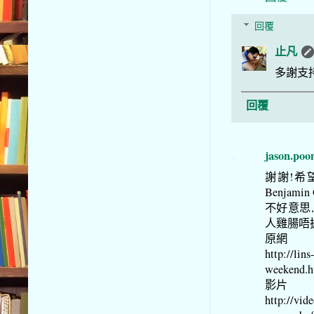
回覆
止凡
多謝支
回覆
jason.poo
謝謝!希
Benjam
不好意思
人雞腸唔掂
原網
http://lin
weekend.h
影片
http://vid