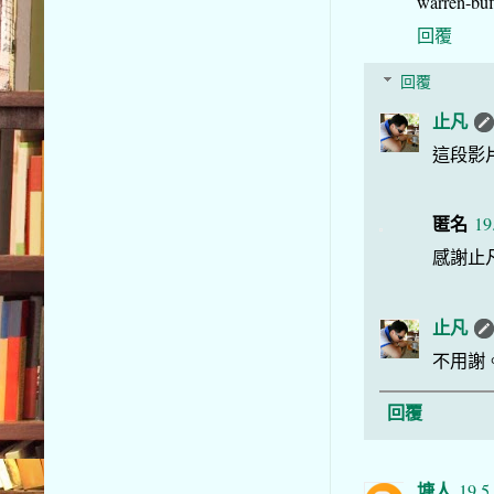
warren-buf
回覆
回覆
止凡
這段影
匿名
19
感謝止
止凡
不用謝
回覆
塘人
19.5