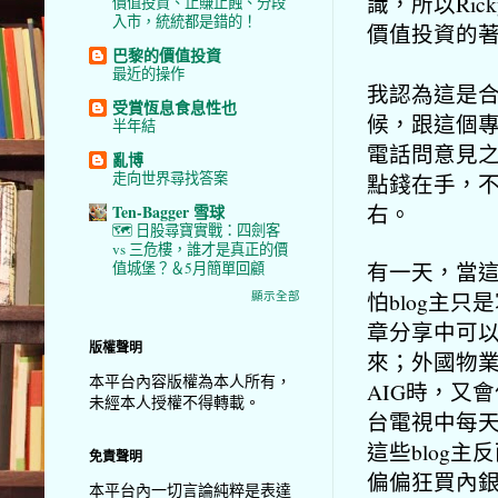
識，所以Ri
價值投資、止賺止蝕、分段
入市，統統都是錯的！
價值投資的
巴黎的價值投資
最近的操作
我認為這是
受賞恆息食息性也
候，跟這個
半年結
電話問意見
亂博
走向世界尋找答案
點錢在手，
右。
Ten-Bagger 雪球
🗺️ 日股尋寶實戰：四劍客
vs 三危樓，誰才是真正的價
有一天，當這
值城堡？＆5月簡單回顧
怕blog主
顯示全部
章分享中可
版權聲明
來；外國物
本平台內容版權為本人所有，
AIG時，又
未經本人授權不得轉載。
台電視中每
這些blog
免責聲明
偏偏狂買內
本平台內一切言論純粹是表達