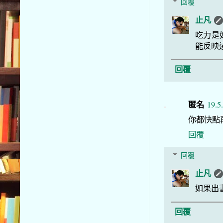
回覆
止凡
吃力是
能反映
回覆
匿名
19.5
你都快點
回覆
回覆
止凡
如果出
回覆