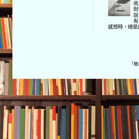
收
財
說
有
感想時，總是
「簡