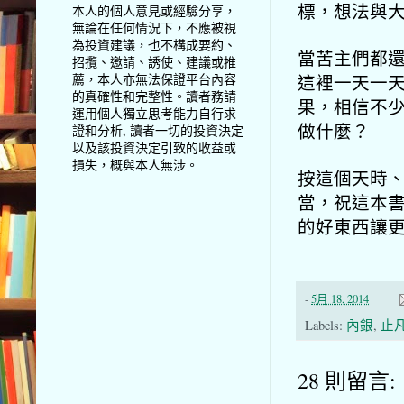
標，想法與
本人的個人意見或經驗分享，
無論在任何情況下，不應被視
為投資建議，也不構成要約、
當苦主們都
招攬、邀請、誘使、建議或推
這裡一天一
薦，本人亦無法保證平台內容
的真確性和完整性。讀者務請
果，相信不
運用個人獨立思考能力自行求
做什麼？
證和分析, 讀者一切的投資決定
以及該投資決定引致的收益或
損失，概與本人無涉。
按這個天時
當，祝這本書能
的好東西讓
-
5月 18, 2014
Labels:
內銀
,
止
28 則留言: