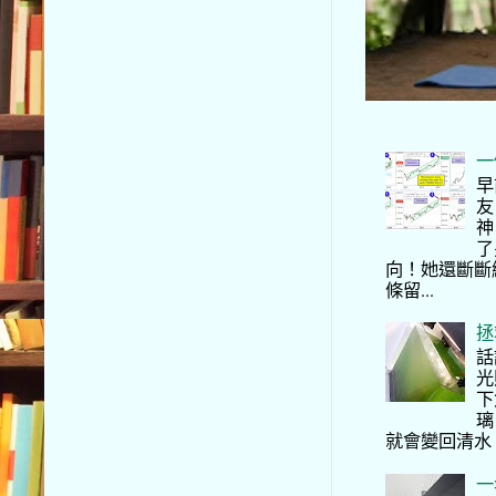
一
早
友
神
了
向！她還斷斷
條留...
拯
話
光
下
璃
就會變回清水
一