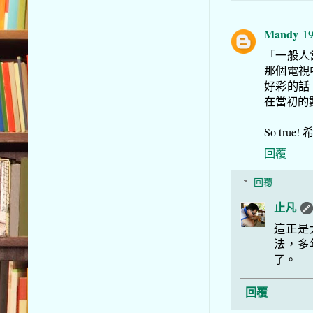
Mandy
19
「一般人
那個電視
好彩的話
在當初的
So tru
回覆
回覆
止凡
這正是
法，多
了。
回覆