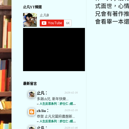
式面世，心
止凡YT頻道
兄會有著作
會看畢一本
最新留言
止凡：
2026-02-16
多謝ch兄, 新年快樂...
--
人生反思系列：許仕仁 (經濟通)
ch liu：
2026-02-16
恭賀 止凡兄闔府農曆新...
--
人生反思系列：許仕仁 (經濟通)
止凡：
2026-01-06