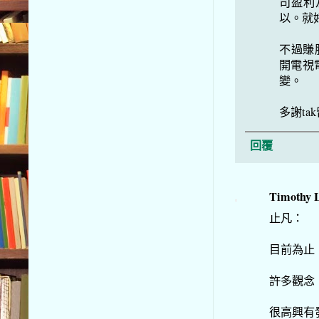
司盈利
以。就
不過賺
開電視
變。
多謝ta
回覆
Timothy 
止凡：
目前為止，
許多觀念
很高興有發