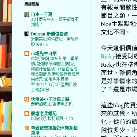
網誌連結
有報章間歇
自由一千萬
節目之類，
為什麼有些人一輩子都賺不
blog主默
到錢？
文化不同。
Duncan 新價值投資
近期美股的科技股／半導體
股 Sell-off
今天這個價
市場先生自語
Ricky
接受財
#渣打集團 2026年第二季業
Ricky也
績超預期! 管理層上調指引
釋放什麼信號? 財富管理成
面世，整個
增長關鍵,對港股銀行板塊有
何啟示?市場先生直播
是好事情來的
室-2026年8月2日星期日晚
了？還是市
上9點30分
快活谷小子財自之路
這些blog
走新加坡式, 香港係即死
來的感覺。
股壇老兵鍾記
以股代息 增持領展（七）
化，從前的
單親爸爸撞牆記@懶系投
蝕位多少、
資法