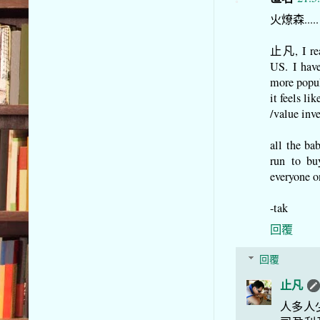
火燎森.....
止凡, I read
US. I hav
more popul
it feels l
/value inv
all the ba
run to bu
everyone o
-tak
回覆
回覆
止凡
人多人