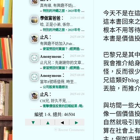
真有緣, 有興趣不妨j...
--
特別的沖繩之旅，2025年冬 (經濟通)
今天不是在
學做富爸爸：
2026-01-06
這本書回來
哈, 正是小弟, 係你...
根本不用等
--
特別的沖繩之旅，2025年冬 (經濟通)
本書是價值
止凡：
2025-08-28
有興趣不妨加入Patr...
--
麥當勞因何賣舖？ (經濟通) (略)
巴黎兄是其中
Anonymous：
2025-08-28
我會推介給身
止凡兄：先謝謝你的文章...
--
麥當勞因何賣舖？ (經濟通) (略)
怪，反而很少
Anonymous：
2025-08-06
兄這類好bl
當年8號唔值得, 時至...
丟臉，而推介
--
公司股東有趣想法
止凡：
2025-01-28
CH兄, 好久不見, ...
與坊間一些大路
--
衝擊價值投資的回報結果 (略)
像一個價值投
編號 1-8, 總共: 46504
自然就吸引到
▾
▴
◂
▸
算在社會上有
ⓦ Recent Comments
主，例如市