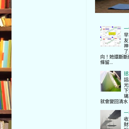
一
早
友
神
了
向！她還斷斷
條留...
拯
話
光
下
璃
就會變回清水
一
收
財