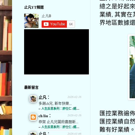
總之是好起來
止凡YT頻道
業績, 其實
界地區數據
最新留言
止凡：
2026-02-16
多謝ch兄, 新年快樂...
--
人生反思系列：許仕仁 (經濟通)
匯控業務遍佈
ch liu：
2026-02-16
匯控業績自然
恭賀 止凡兄闔府農曆新...
--
人生反思系列：許仕仁 (經濟通)
難有好業績。
止凡：
2026-01-06