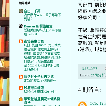
網誌連結
司部門, 前
國戚。總之要
自由一千萬
為什麼有些人一輩子都賺不
好家公司。
到錢？
Duncan 新價值投資
不過, 拿匯
近期美股的科技股／半導體
股 Sell-off
在薪金的問題
市場先生自語
高興的, 就
#渣打集團 2026年第二季業
(港幣), 
績超預期! 管理層上調指引
釋放什麼信號? 財富管理成
增長關鍵,對港股銀行板塊有
何啟示?市場先生直播
室-2026年8月2日星期日晚
-
5月 11, 2013
上9點30分
Labels:
公司分析
快活谷小子財自之路
走新加坡式, 香港係即死
股壇老兵鍾記
4 則留言:
以股代息 增持領展（七）
單親爸爸撞牆記@懶系投
資法
CCK
12.