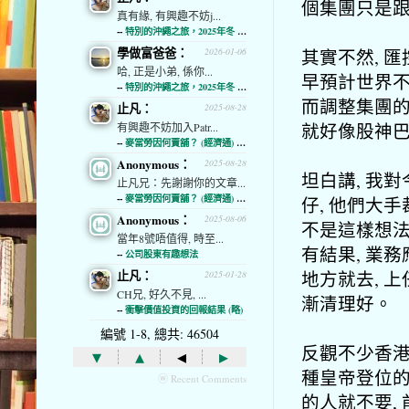
個集團只是
真有緣, 有興趣不妨j...
--
特別的沖繩之旅，2025年冬 (經濟通)
學做富爸爸：
其實不然, 
2026-01-06
哈, 正是小弟, 係你...
早預計世界不
--
特別的沖繩之旅，2025年冬 (經濟通)
而調整集團的
止凡：
2025-08-28
就好像股神
有興趣不妨加入Patr...
--
麥當勞因何賣舖？ (經濟通) (略)
Anonymous：
2025-08-28
坦白講, 我
止凡兄：先謝謝你的文章...
--
麥當勞因何賣舖？ (經濟通) (略)
仔, 他們大
Anonymous：
2025-08-06
不是這樣想法
當年8號唔值得, 時至...
有結果, 業務
--
公司股東有趣想法
地方就去, 
止凡：
2025-01-28
CH兄, 好久不見, ...
漸清理好。
--
衝擊價值投資的回報結果 (略)
編號 1-8, 總共: 46504
反觀不少香港
▾
▴
◂
▸
種皇帝登位的
ⓦ Recent Comments
的人就不要,