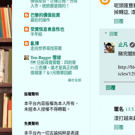
價值投資、止賺止蝕、分段
呢頭匯豐銀
入市，統統都是錯的！
掉轉諗, 
巴黎的價值投資
最近的操作
回覆
受賞恆息食息性也
回覆
半年結
亂博
止凡
走向世界尋找答案
睇完關
Ten-Bagger 雪球
🗺️ 日股尋寶實戰：四劍客
http:/
vs 三危樓，誰才是真正的價
值城堡？＆5月簡單回顧
icles/12
顯示全部
回覆
版權聲明
本平台內容版權為本人所有，
匿名
13.5
未經本人授權不得轉載。
渣打越來
免責聲明
回覆
本平台內一切言論純粹是表達