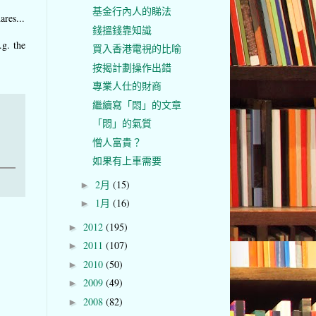
基金行內人的睇法
ares...
錢搵錢靠知識
.g. the
買入香港電視的比喻
按揭計劃操作出錯
專業人仕的財商
繼續寫「悶」的文章
「悶」的氣質
憎人富貴？
如果有上車需要
2月
(15)
►
1月
(16)
►
2012
(195)
►
2011
(107)
►
2010
(50)
►
2009
(49)
►
2008
(82)
►