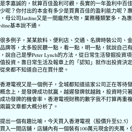
是李嘉誠的，就算百佳盈利可觀，長實的一年盈利中百
少呢？你付出的本金有多少是買賣百佳的盈利能力呢？
，母公司Jardine又是一間龐然大物，業務種類繁多，為
ardine基本說不通。
很多例子，某某飲料、便利店、交通、名牌時裝公司、
品牌等，太多股民聽一點，看一點，明一點，就說自己
，說自己是學Peter Lynch的方法，從日常生活發掘投資
值投資。靠日常生活及報章上的「認知」就作出投資決
從來都不知道自己在買什麼。
香港電視又是一個例子，全城都知道這家公司正在等待
概念上，是發牌成功就贏，越遲發牌就越蝕，投資時只
成功發牌的機會率。香港電視財務的數字我不打算再重
兩篇文章都大概分析了。
提出一個有趣比喻，今天買入香港電視（股價升至$2.5
買入一間店舖，店舖內有一個裝有100萬元現金的夾萬，