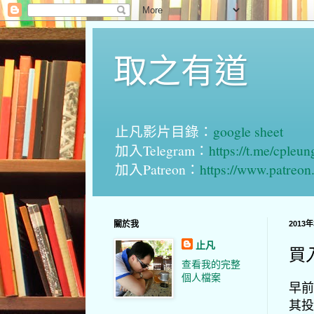
取之有道
止凡影片目錄：
google sheet
加入Telegram：
https://t.me/cpleu
加入Patreon：
https://www.patreo
關於我
2013
止凡
買
查看我的完整
個人檔案
早前
其投