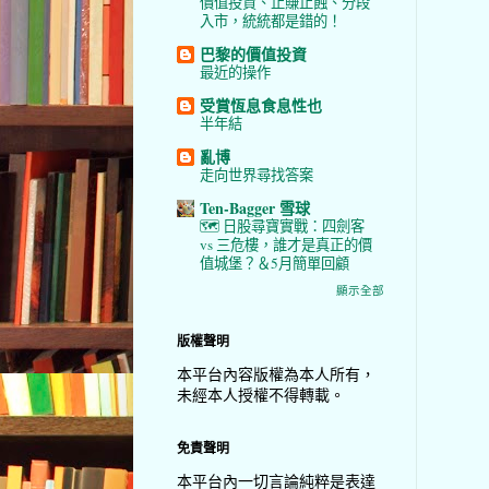
價值投資、止賺止蝕、分段
入市，統統都是錯的！
巴黎的價值投資
最近的操作
受賞恆息食息性也
半年結
亂博
走向世界尋找答案
Ten-Bagger 雪球
🗺️ 日股尋寶實戰：四劍客
vs 三危樓，誰才是真正的價
值城堡？＆5月簡單回顧
顯示全部
版權聲明
本平台內容版權為本人所有，
未經本人授權不得轉載。
免責聲明
本平台內一切言論純粹是表達