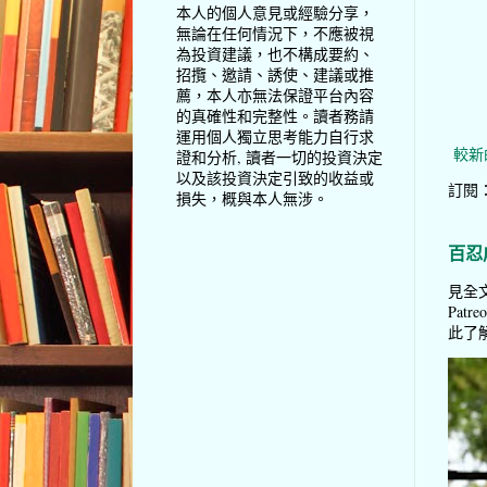
本人的個人意見或經驗分享，
無論在任何情況下，不應被視
為投資建議，也不構成要約、
招攬、邀請、誘使、建議或推
薦，本人亦無法保證平台內容
的真確性和完整性。讀者務請
運用個人獨立思考能力自行求
較新
證和分析, 讀者一切的投資決定
以及該投資決定引致的收益或
訂閱
損失，概與本人無涉。
百忍
見全文
Pat
此了解 