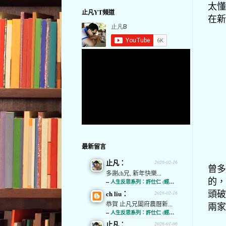
太懂
止凡YT頻道
在新
最新留言
止凡：
2026-02-16
曾多
多謝ch兄, 新年快樂...
的，
--
人生反思系列：許仕仁 (經濟通)
頭破
ch liu：
2026-02-16
恭賀 止凡兄闔府農曆新...
兩家
--
人生反思系列：許仕仁 (經濟通)
止凡：
2026-01-06