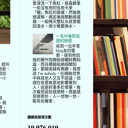
會清洗一下魚缸。我喜歡拿
一些沒有用的信用卡來
「摑」魚缸的玻璃，然後換
過濾棉，搞定後就開動過濾
器，一般隔天整缸水就會變
回清水，很少需要換水。
一名90後對前
途的困惑
收到一位年青
blog友的電
郵，提到他因
我的著作而開始接觸財務知
，就叫
識，而且積極吸納相關知
啟發，
識，更越來越有興趣。我常
短炒
說 I'm nobody，在網絡世界
一小
中與其他人又互不認識，但
總在有意無意地影響著別
人，這是好事多於壞事。每
次看到這些感想時，總是感
到很奇妙，人一世物一世，
照
能有此機會...
。我
棉，
要換
總網頁檢視次數
19,976,019