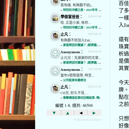
百佳
真有緣, 有興趣不妨j...
了多
--
特別的沖繩之旅，2025年冬 (經濟通)
學做富爸爸：
一樣
2026-01-06
哈, 正是小弟, 係你...
入J
--
特別的沖繩之旅，2025年冬 (經濟通)
止凡：
2025-08-28
還有
有興趣不妨加入Patr...
珠寶
--
麥當勞因何賣舖？ (經濟通) (略)
Anonymous：
2025-08-28
析過
止凡兄：先謝謝你的文章...
是價
--
麥當勞因何賣舖？ (經濟通) (略)
其實
Anonymous：
2025-08-06
當年8號唔值得, 時至...
--
公司股東有趣想法
今天
止凡：
2025-01-28
牌。
CH兄, 好久不見, ...
點在
--
衝擊價值投資的回報結果 (略)
之前
編號 1-8, 總共: 46504
▾
▴
◂
▸
只想
ⓦ Recent Comments
好像