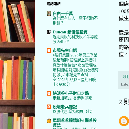
個店
網誌連結
10
自由一千萬
做生
為什麼有些人一輩子都賺不
到錢？
Duncan 新價值投資
還是
近期美股的科技股／半導體
原因
股 Sell-off
的路
市場先生自語
值。
#渣打集團 2026年第二季業
績超預期! 管理層上調指引
釋放什麼信號? 財富管理成
增長關鍵,對港股銀行板塊有
何啟示?市場先生直播
-
3月 
室-2026年8月2日星期日晚
Labe
上9點30分
快活谷小子財自之路
走新加坡式, 香港係即死
2 
股壇老兵鍾記
以股代息 增持領展（七）
單親爸爸撞牆記@懶系投
資法