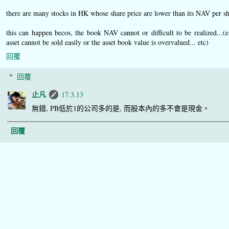
there are many stocks in HK whose share price are lower than its NAV per sh
this can happen becos, the book NAV cannot or difficult to be realized...(e
asset cannot be sold easily or the asset book value is overvalued... etc)
回覆
回覆
止凡
17.3.13
無錯, PB低於1的公司多的是, 而股本內的多不會是現金。
回覆