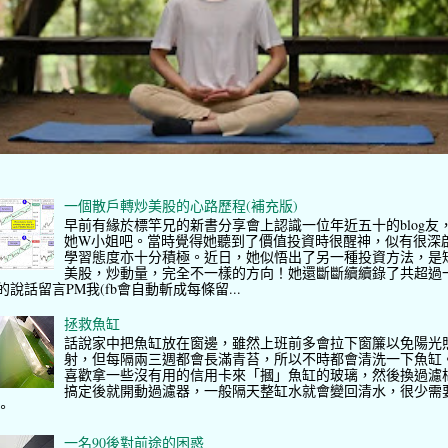
一個散戶轉炒美股的心路歷程(補充版)
早前有緣於標竿兄的新書分享會上認識一位年近五十的blog友
她W小姐吧。當時覺得她聽到了價值投資時很醒神，似有很深
學習態度亦十分積極。近日，她似悟出了另一種投資方法，是
美股，炒動量，完全不一樣的方向！她還斷斷續續錄了共超過
的說話留言PM我(fb會自動斬成每條留...
拯救魚缸
話說家中把魚缸放在窗邊，雖然上班前多會拉下窗簾以免陽光
射，但每隔兩三週都會長滿青苔，所以不時都會清洗一下魚缸
喜歡拿一些沒有用的信用卡來「摑」魚缸的玻璃，然後換過濾
搞定後就開動過濾器，一般隔天整缸水就會變回清水，很少需
。
一名90後對前途的困惑