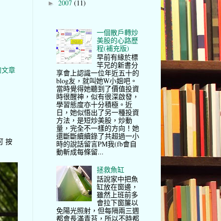
2007
(11)
►
一個散戶轉炒
美股的心路歷
程(補充版)
早前有緣於標
竿兄的新書分
的文章
享會上認識一位年近五十的
blog友，就叫她W小姐吧。
當時覺得她聽到了價值投資
時很醒神，似有很深啟發，
學習態度亦十分積極。近
日，她似悟出了另一種投資
方法，是短炒美股，炒動
量，完全不一樣的方向！她
還斷斷續續錄了共超過一小
可 按
時的說話留言PM我(fb會自
動斬成每條留...
拯救魚缸
話說家中把魚
缸放在窗邊，
雖然上班前多
會拉下窗簾以
免陽光照射，但每隔兩三週
都會長滿青苔，所以不時都