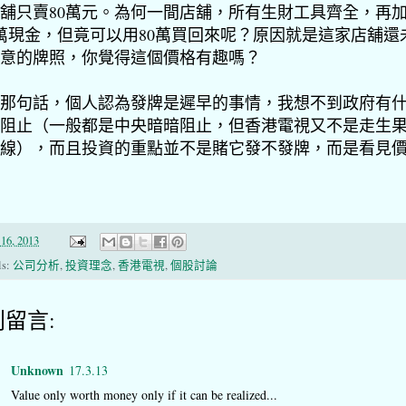
舖只賣80萬元。為何一間店舖，所有生財工具齊全，再
0萬現金，但竟可以用80萬買回來呢？原因就是這家店舖還
意的牌照，你覺得這個價格有趣嗎？
那句話，個人認為發牌是遲早的事情，我想不到政府有
阻止（一般都是中央暗暗阻止，但香港電視又不是走生
線），而且投資的重點並不是賭它發不發牌，而是看見
16, 2013
ls:
公司分析
,
投資理念
,
香港電視
,
個股討論
則留言:
Unknown
17.3.13
Value only worth money only if it can be realized...