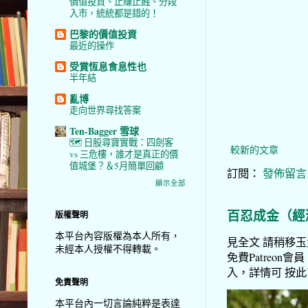
價值投資、止賺止蝕、分段
入市，統統都是錯的！
巴黎的價值投資
最近的操作
受賞恆息食息性也
半年結
亂博
走向世界尋找答案
Ten-Bagger 雪球
🗺️ 日股尋寶實戰：四劍客
較新的文章
vs 三危樓，誰才是真正的價
值城堡？＆5月簡單回顧
訂閱：
發佈留言 (
顯示全部
百忍成金（經
版權聲明
本平台內容版權為本人所有，
見全文 請稍移玉步
未經本人授權不得轉載。
免費Patreon會員
入，詳情可 按此了解 
免責聲明
本平台內一切言論純粹是表達