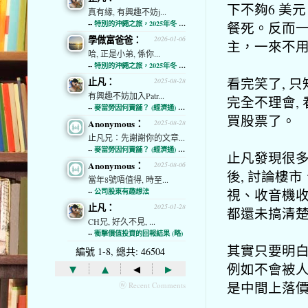
下不夠6 美
真有緣, 有興趣不妨j...
餐死。反而
--
特別的沖繩之旅，2025年冬 (經濟通)
學做富爸爸：
2026-01-06
主，一來不
哈, 正是小弟, 係你...
--
特別的沖繩之旅，2025年冬 (經濟通)
看完笑了, 只
止凡：
2025-08-28
有興趣不妨加入Patr...
完全不理會,
--
麥當勞因何賣舖？ (經濟通) (略)
買股票了。
Anonymous：
2025-08-28
止凡兄：先謝謝你的文章...
--
麥當勞因何賣舖？ (經濟通) (略)
止凡發現很多
Anonymous：
2025-08-06
後, 討論樓
當年8號唔值得, 時至...
視、收音機收
--
公司股東有趣想法
止凡：
2025-01-28
都還未搞清
CH兄, 好久不見, ...
--
衝擊價值投資的回報結果 (略)
其實只要明白
編號 1-8, 總共: 46504
▾
▴
◂
▸
例如不會被人
是中間上落
ⓦ Recent Comments