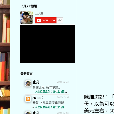
止凡YT頻道
最新留言
止凡：
2026-02-16
多謝ch兄, 新年快樂...
--
人生反思系列：許仕仁 (經濟通)
陳細潔說︰「
ch liu：
2026-02-16
份，以為可以
恭賀 止凡兄闔府農曆新...
--
人生反思系列：許仕仁 (經濟通)
美元左右，3
止凡：
2026-01-06