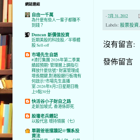
網誌連結
自由一千萬
-
7月 31, 2012
為什麼有些人一輩子都賺不
Labels:
股票投資
到錢？
Duncan 新價值投資
近期美股的科技股／半導體
沒有留言:
股 Sell-off
市場先生自語
發佈留言
#渣打集團 2026年第二季業
績超預期! 管理層上調指引
釋放什麼信號? 財富管理成
增長關鍵,對港股銀行板塊有
何啟示?市場先生直播
室-2026年8月2日星期日晚
上9點30分
快活谷小子財自之路
走新加坡式, 香港係即死
股壇老兵鍾記
以股代息 增持領展（七）
單親爸爸撞牆記@懶系投
資法