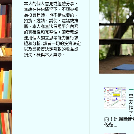
本人的個人意見或經驗分享，
無論在任何情況下，不應被視
為投資建議，也不構成要約、
招攬、邀請、誘使、建議或推
薦，本人亦無法保證平台內容
的真確性和完整性。讀者務請
運用個人獨立思考能力自行求
證和分析, 讀者一切的投資決定
以及該投資決定引致的收益或
損失，概與本人無涉。
一
早
友
神
了
向！她還斷斷
條留...