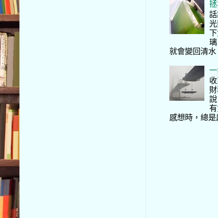
拯
話
光
下
璃
就會變回清水
一
收
財
說
有
感想時，總是