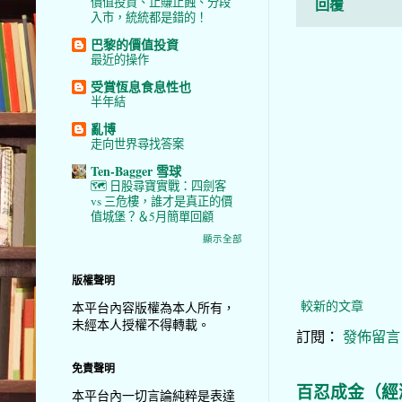
價值投資、止賺止蝕、分段
回覆
入市，統統都是錯的！
巴黎的價值投資
最近的操作
受賞恆息食息性也
半年結
亂博
走向世界尋找答案
Ten-Bagger 雪球
🗺️ 日股尋寶實戰：四劍客
vs 三危樓，誰才是真正的價
值城堡？＆5月簡單回顧
顯示全部
版權聲明
較新的文章
本平台內容版權為本人所有，
未經本人授權不得轉載。
訂閱：
發佈留言 (
免責聲明
百忍成金（經
本平台內一切言論純粹是表達