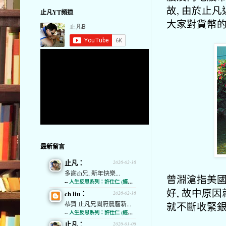
故, 由於止
止凡YT頻道
大家對貨幣的
最新留言
止凡：
2026-02-16
多謝ch兄, 新年快樂...
曾淵滄指美國
--
人生反思系列：許仕仁 (經濟通)
好, 故中原
ch liu：
2026-02-16
就不斷收緊銀
恭賀 止凡兄闔府農曆新...
--
人生反思系列：許仕仁 (經濟通)
止凡：
2026-01-06