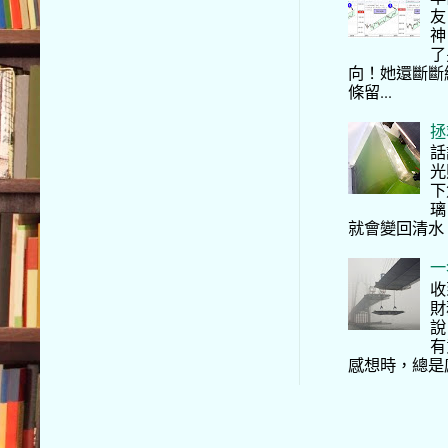
友
神
了
向！她還斷斷
條留...
拯
話
光
下
璃
就會變回清水
一
收
財
說
有
感想時，總是