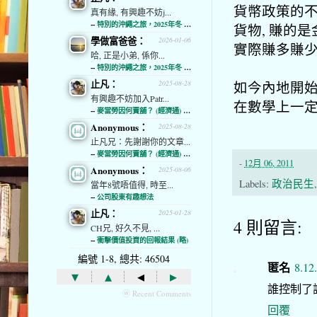
貨幣政策的不
真有緣, 有興趣不妨j...
--
特別的沖繩之旅，2025年冬 (經濟通)
貨物, 賺的
學做富爸爸：
2026-01-06
實際賺多賺
哈, 正是小弟, 係你...
--
特別的沖繩之旅，2025年冬 (經濟通)
止凡：
如今內地開始
2025-08-28
有興趣不妨加入Patr...
在數學上一
--
麥當勞因何賣舖？ (經濟通) (略)
Anonymous：
2025-08-28
止凡兄：先謝謝你的文章...
--
麥當勞因何賣舖？ (經濟通) (略)
-
12月 06, 2011
Anonymous：
2025-08-06
Labels:
政治民生
當年8號唔值得, 時至...
--
公司股東有趣想法
止凡：
2025-01-28
4 則留言:
CH兄, 好久不見, ...
--
衝擊價值投資的回報結果 (略)
編號 1-8, 總共: 46504
匿名
8.12
▾
▴
◂
▸
誰控制了
ⓦ Recent Comments
回覆