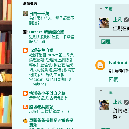
網誌連結
回覆
自由一千萬
為什麼有些人一輩子都賺不
止凡
到錢？
但現在
Duncan 新價值投資
近期美股的科技股／半導體
回覆
股 Sell-off
市場先生自語
#渣打集團 2026年第二季業
績超預期! 管理層上調指引
Kubimui
釋放什麼信號? 財富管理成
增長關鍵,對港股銀行板塊有
對,貨幣控
何啟示?市場先生直播
回覆
室-2026年8月2日星期日晚
上9點30分
回覆
快活谷小子財自之路
走新加坡式, 香港係即死
止凡
股壇老兵鍾記
貨幣政
以股代息 增持領展（七）
幣。
單親爸爸撞牆記@懶系投
資法