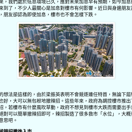
來，我們處於低息環境已久，應對未來加息早有預期，如今加息
來到了，不少人最關心是加息對樓市有何影響。近日與身邊朋友
，朋友卻認為即使加息，樓市也不會怎樣下跌。
的想法是這樣的，由於梁振英表明不會競逐連任特首，無論下屆
也好，大可以無包袱地撤辣招。這些年來，政府為調控樓市推出
招，若樓市有什麼風吹草動，政府不想見到樓市大跌而需要出手
絕對可以簡單撤辣招即可，辣招製造了很多救市「水位」，大概
意思吧。
候辣招撤後入市