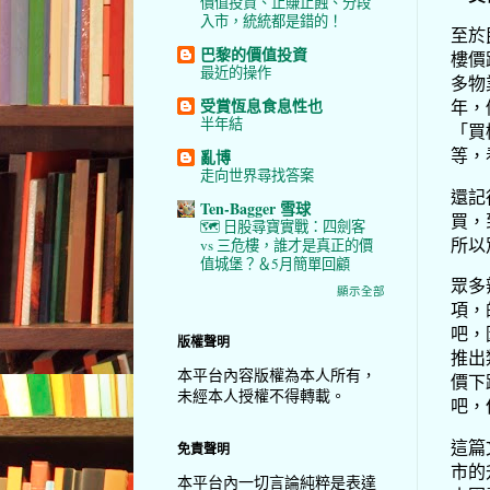
價值投資、止賺止蝕、分段
入市，統統都是錯的！
至於
巴黎的價值投資
樓價
最近的操作
多物
受賞恆息食息性也
年，
半年結
「買
等，
亂博
走向世界尋找答案
還記
Ten-Bagger 雪球
買，
🗺️ 日股尋寶實戰：四劍客
所以
vs 三危樓，誰才是真正的價
值城堡？＆5月簡單回顧
眾多
顯示全部
項，
吧，
版權聲明
推出
本平台內容版權為本人所有，
價下
未經本人授權不得轉載。
吧，
這篇
免責聲明
市的
本平台內一切言論純粹是表達