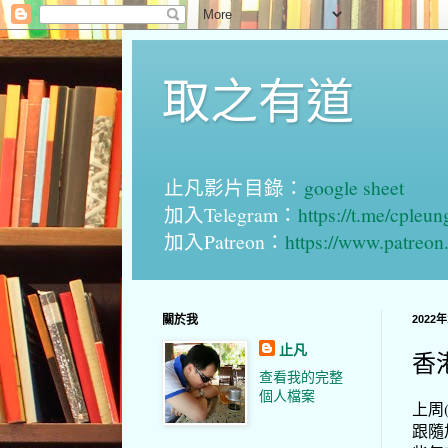
取之有道
止凡影片目錄：
google sheet
加入Telegram：
https://t.me/cpleu
加入Patreon：
https://www.patreo
關於我
2022
止凡
香
查看我的完整
個人檔案
上周
跟隨