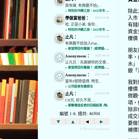
真有緣, 有興趣不妨j...
除此
--
特別的沖繩之旅，2025年冬 (經濟通)
入市
學做富爸爸：
2026-01-06
有錢
哈, 正是小弟, 係你...
--
特別的沖繩之旅，2025年冬 (經濟通)
資金
止凡：
2025-08-28
樓價
有興趣不妨加入Patr...
--
麥當勞因何賣舖？ (經濟通) (略)
朋友
Anonymous：
率，
2025-08-28
止凡兄：先謝謝你的文章...
水」
--
麥當勞因何賣舖？ (經濟通) (略)
銀「
Anonymous：
2025-08-06
當年8號唔值得, 時至...
我對
--
公司股東有趣想法
樓價
止凡：
2025-01-28
微觀
CH兄, 好久不見, ...
項，
--
衝擊價值投資的回報結果 (略)
除非
編號 1-8, 總共: 46504
成交
▾
▴
◂
▸
要做
ⓦ Recent Comments
補償