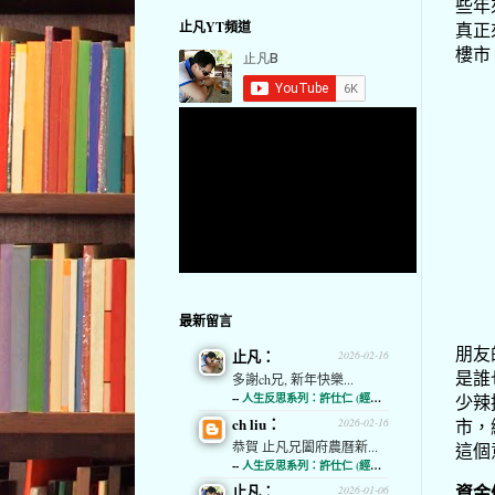
些年
真正
止凡YT頻道
樓市
最新留言
朋友
止凡：
2026-02-16
是誰
多謝ch兄, 新年快樂...
--
人生反思系列：許仕仁 (經濟通)
少辣
ch liu：
市，
2026-02-16
恭賀 止凡兄闔府農曆新...
這個
--
人生反思系列：許仕仁 (經濟通)
資金
止凡：
2026-01-06