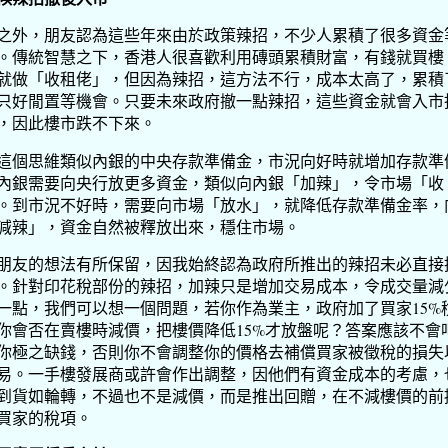
之外，朋友認為這些年來由於政策辣招，不少人累積了很多資金
。傳統智慧之下，香港人很喜歡利用磚頭累積財富，有錢就買樓
就做「收租佬」，但因為辣招，這方法不行，成本太高了，累積
只好閒置等機會。只要未來政府撤一點辣招，這些資金就會入市
，因此樓市跌不下來。
這個思維類似內銀的中央存款準備金，市況向好時就增加存款準
內銀需要向央行放更多資金，類似向內銀「加辣」，令市場「收
。到市況不好時，需要向市場「放水」，就降低存款準備金率，
減辣」，資金自然被釋放出來，穩住市場。
朋友的想法有所保留，因我始終認為政府所推出的辣招未必直接
。針對印花稅部份的辣招，加辣只是增加交易成本，令成交量減
一點，我們可以想一個問題，若你作為業主，政府加了買家15%
你會否在賣樓時減價，把樓價降低15%才放盤呢？答案應該不會
你極之缺錢，否則你不會調整你的價格去補償買家被徵稅的損失
易。一手樓發展商或許會作出調整，因他們有資金成本的考慮，
到貨如輪轉，不過也不是減價，而是推出回贈，在不減樓價的前
買家的稅項。