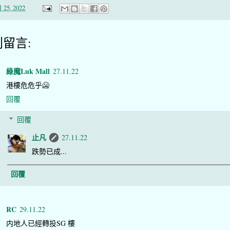
 25, 2022
則留言:
綠魔Luk Mall
27.11.22
港樓危危乎🥶
回覆
回覆
止凡
27.11.22
跌勢已成...
回覆
RC
29.11.22
内地人已經轉投SG 樓