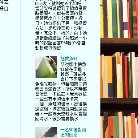
料之
blog友，就叫她W小姐吧。
好自
當時覺得她聽到了價值投資
時很醒神，似有很深啟發，
學習態度亦十分積極。近
日，她似悟出了另一種投資
方法，是短炒美股，炒動
量，完全不一樣的方向！她
還斷斷續續錄了共超過一小
時的說話留言PM我(fb會自
動斬成每條留...
拯救魚缸
話說家中把魚
缸放在窗邊，
雖然上班前多
會拉下窗簾以
免陽光照射，但每隔兩三週
都會長滿青苔，所以不時都
會清洗一下魚缸。我喜歡拿
一些沒有用的信用卡來
「摑」魚缸的玻璃，然後換
過濾棉，搞定後就開動過濾
器，一般隔天整缸水就會變
回清水，很少需要換水。
一名90後對前
途的困惑