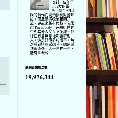
收到一位年青
blog友的電
郵，提到他因
我的著作而開始接觸財務知
識，而且積極吸納相關知
識，更越來越有興趣。我常
說 I'm nobody，在網絡世界
中與其他人又互不認識，但
總在有意無意地影響著別
人，這是好事多於壞事。每
次看到這些感想時，總是感
到很奇妙，人一世物一世，
能有此機會...
總網頁檢視次數
19,976,344