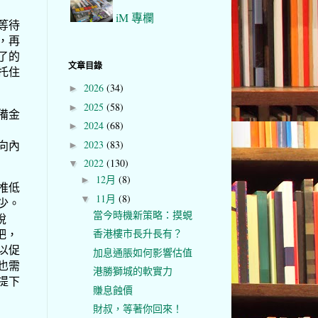
iM 專欄
等待
，再
了的
文章目錄
托住
2026
(34)
►
2025
(58)
►
備金
2024
(68)
►
向內
2023
(83)
►
2022
(130)
▼
12月
(8)
►
推低
11月
(8)
▼
少。
當今時機新策略：摸蜆
稅
吧，
香港樓市長升長有？
以促
加息通脹如何影響估值
也需
港勝獅城的軟實力
提下
賺息蝕價
財叔，等著你回來！