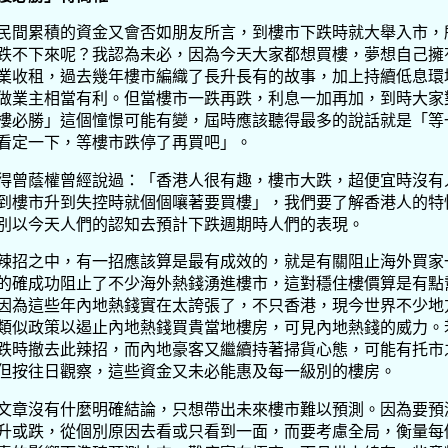
民間累積的資金又會否如朋友所言，到樓市下跌時就大舉入市，
跌不下來呢？我認為未必，因為今天大家都想買樓，夢想自己擁
業收租，過去幾年樓市編織了長升長有的故事，加上持續低息環
做業主相當有利。但當樓市一跌再跌，利息一加再加，到時大家
樓必勝」這個憧憬可能有變，屆時應該聽得最多的說話就是「等
看定一下，等樓市跌停了再買吧」。
得曾蔭權曾經說過：「香港人很有趣，樓市大跌，超便宜時沒有
到樓市升到失控時就個個嚷著要買樓」，我們要了解香港人的特
別以今天人們的認知去預計下跌週期時人們的表現。
辣招之中，有一招應該算是最有成效的，就是有關阻止海外買家
的確成功阻止了不少海外熱錢湧進樓市，這對穩住樓價算是有點
因為這些年內地熱錢實在太誇張了，不只香港，現今世界不少地
類似政策以遏止內地熱錢買貴當地樓房，可見內地熱錢的威力。
跌時撤去此辣招，而內地豪客又繼續持著掃貨心態，可能有托市
但按往日觀察，這些資金又未必能惠及每一級別的樓房。
文章沒有什麼明確結論，只想帶出未來樓市難以預測。因為要預
升或跌，從個別原因去看或只看到一面，而要考慮全局，衡量每