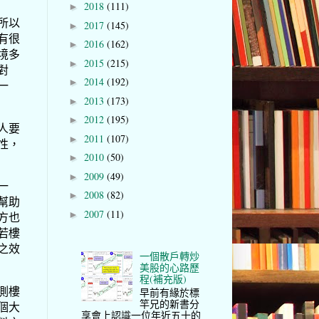
2018
(111)
►
所以
2017
(145)
►
有很
2016
(162)
►
境多
2015
(215)
►
對
2014
(192)
►
一
2013
(173)
►
2012
(195)
►
人要
2011
(107)
►
性，
2010
(50)
►
2009
(49)
►
一
2008
(82)
►
幫助
2007
(11)
►
方也
若樓
之效
一個散戶轉炒
美股的心路歷
程(補充版)
測樓
早前有緣於標
竿兄的新書分
個大
享會上認識一位年近五十的