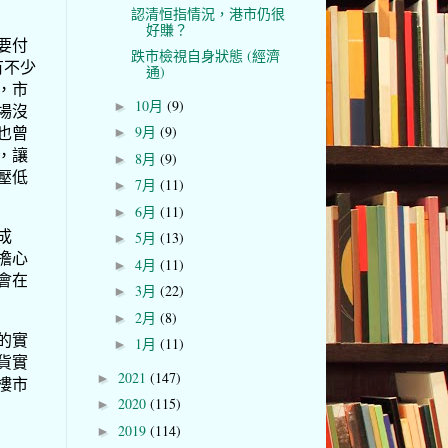
認清恒指情況，港市仍很
好賺？
要付
跌市檢視自身狀態 (經濟
有不少
通)
，市
10月
(9)
►
場沒
也曾
9月
(9)
►
，讓
8月
(9)
►
壓低
7月
(11)
►
6月
(11)
►
成
5月
(13)
►
擔心
4月
(11)
►
會在
3月
(22)
►
2月
(8)
►
的實
1月
(11)
►
貨實
2021
(147)
►
樓市
2020
(115)
►
2019
(114)
►