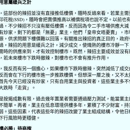
用意屬緩兵之計
，這部份的辣招並沒有直接推低樓價，隨時反過來看，若業主需
印花稅(SSD)，隨時會把賣價推高以補償稅項也說不定。以前也
過，不少辣招不只沒有壓低樓價，反而因為令二手市場供應大減
有炒家，剩下的都是「無憂」業主，他們「皇帝女唔憂賣」，市
源，供求問題下樓價難以回落。有關推出辣招的真正目的，政府
過，辣招的用意是緩兵之計，減少成交，使熾熱的樓市冷靜一下
需時的供應來到，才有效控制樓市。既然，辣招主要成效並沒有
，若未來樓市下跌時撤辣，對樓市也不會有推升作用。
，我反而有另一個擔心，如果樓市下跌時撤辣，突然減低了成交
反而會在下行的樓市進一步推跌樓價。但想深一層之後，又不太
首先今天已經沒有炒家，只有自用業主與投資者，這些業主多不
大跌時「走貨」。
是按揭成數有限，過去幾年置業者需要通過壓力測試，能當業主
不簡單。再者，業主在低息環境供樓多年，累積了不少財富，持
弱。這些因素，代表這些年的辣招改變了業主組成結構，令他日
下行風險時更穩健。
樓必勝」待商榷