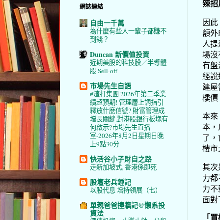
辣招
網誌連結
因此
自由一千萬
為什麼有些人一輩子都賺不
額外
到錢？
人提
場沒
Duncan 新價值投資
近期美股的科技股／半導體
有盤
股 Sell-off
經說
市場先生自語
建屋
#渣打集團 2026年第二季業
樓價
績超預期! 管理層上調指引
釋放什麼信號? 財富管理成
本來
增長關鍵,對港股銀行板塊有
本，
何啟示?市場先生直播
室-2026年8月2日星期日晚
了，
上9點30分
樓市
快活谷小子財自之路
其次
走新加坡式, 香港係即死
力都
股壇老兵鍾記
力不
以股代息 增持領展（七）
面對
單親爸爸撞牆記@懶系投
資法
「買