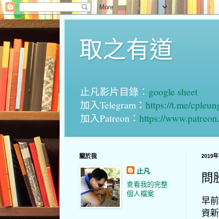
取之有道
止凡影片目錄：
google sheet
加入Telegram：
https://t.me/cpleu
加入Patreon：
https://www.patreo
關於我
2019
止凡
問
查看我的完整
個人檔案
早前
資新