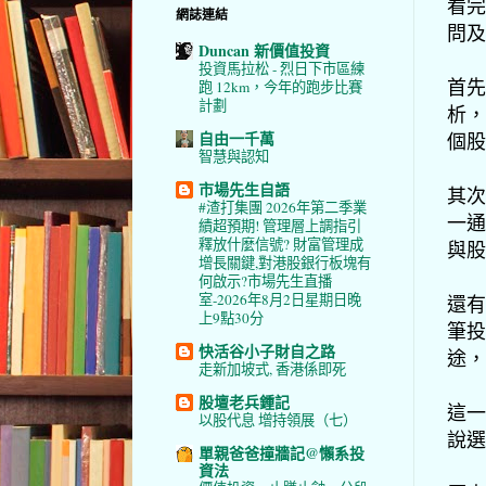
看完
網誌連結
問及
Duncan 新價值投資
投資馬拉松 - 烈日下市區練
首先
跑 12km，今年的跑步比賽
計劃
析，
自由一千萬
個股
智慧與認知
市場先生自語
其次
#渣打集團 2026年第二季業
一通
績超預期! 管理層上調指引
釋放什麼信號? 財富管理成
與股
增長關鍵,對港股銀行板塊有
何啟示?市場先生直播
室-2026年8月2日星期日晚
還有
上9點30分
筆投
快活谷小子財自之路
途，
走新加坡式, 香港係即死
股壇老兵鍾記
這一
以股代息 增持領展（七）
說選
單親爸爸撞牆記@懶系投
資法