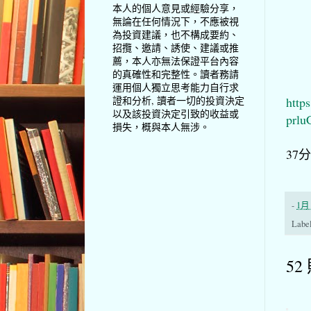
本人的個人意見或經驗分享，
無論在任何情況下，不應被視
為投資建議，也不構成要約、
招攬、邀請、誘使、建議或推
薦，本人亦無法保證平台內容
的真確性和完整性。讀者務請
運用個人獨立思考能力自行求
http
證和分析, 讀者一切的投資決定
以及該投資決定引致的收益或
prl
損失，概與本人無涉。
37
-
1月 
Labe
52