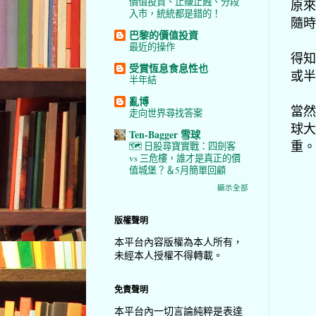
價值投資、止賺止蝕、分段
原來
入市，統統都是錯的！
隨時
巴黎的價值投資
最近的操作
得知
受賞恆息食息性也
或半
半年結
亂博
當然
走向世界尋找答案
球大
Ten-Bagger 雪球
重。
🗺️ 日股尋寶實戰：四劍客
vs 三危樓，誰才是真正的價
值城堡？＆5月簡單回顧
顯示全部
版權聲明
本平台內容版權為本人所有，
未經本人授權不得轉載。
免責聲明
本平台內一切言論純粹是表達