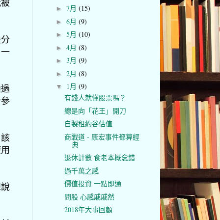
我被
7月
(15)
►
6月
(9)
►
5月
(10)
►
般分
4月
(8)
►
，一
3月
(9)
►
2月
(8)
►
1月
(9)
透過
▼
有錢人就懂股票嗎？
合參
總是向「花王」開刀
自製租約谷估值
。該
商戰道 - 康宏事件都算經
典
療用
退休計數 食老本概念錯
過千萬之感
價值投資 一點即通
想說
問股 心感戚戚然
2018年大事回顧