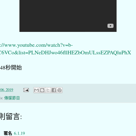
s://www.youtube.com/watch?v=b-
uC6VCo&list=PLNeDHJwo46fllHEZbOmULssEZPAQluPhX
分48秒開始
06, 2019
ls:
傳媒節目
 則留言:
匿名
6.1.19