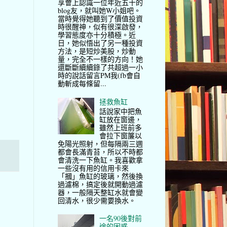
享會上認識一位年近五十的
blog友，就叫她W小姐吧。
當時覺得她聽到了價值投資
時很醒神，似有很深啟發，
學習態度亦十分積極。近
日，她似悟出了另一種投資
方法，是短炒美股，炒動
量，完全不一樣的方向！她
還斷斷續續錄了共超過一小
時的說話留言PM我(fb會自
動斬成每條留...
拯救魚缸
話說家中把魚
缸放在窗邊，
雖然上班前多
會拉下窗簾以
免陽光照射，但每隔兩三週
都會長滿青苔，所以不時都
會清洗一下魚缸。我喜歡拿
一些沒有用的信用卡來
「摑」魚缸的玻璃，然後換
過濾棉，搞定後就開動過濾
器，一般隔天整缸水就會變
回清水，很少需要換水。
一名90後對前
途的困惑