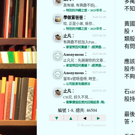
多萬
真有緣, 有興趣不妨j...
不知
--
特別的沖繩之旅，2025年冬 (經濟通)
學做富爸爸：
2026-01-06
黃國
哈, 正是小弟, 係你...
--
特別的沖繩之旅，2025年冬 (經濟通)
股，
止凡：
2025-08-28
類股
有興趣不妨加入Patr...
有問
--
麥當勞因何賣舖？ (經濟通) (略)
Anonymous：
2025-08-28
應該
止凡兄：先謝謝你的文章...
--
麥當勞因何賣舖？ (經濟通) (略)
股市
Anonymous：
2025-08-06
不夠
當年8號唔值得, 時至...
--
公司股東有趣想法
石s
止凡：
2025-01-28
CH兄, 好久不見, ...
股持
--
衝擊價值投資的回報結果 (略)
編號 1-8, 總共: 46504
最後
▾
▴
◂
▸
答，
ⓦ Recent Comments