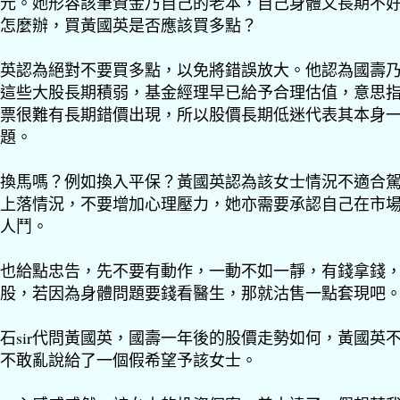
元。她形容該筆資金乃自己的老本，自己身體又長期不
怎麼辦，買黃國英是否應該買多點？
英認為絕對不要買多點，以免將錯誤放大。他認為國壽
這些大股長期積弱，基金經理早已給予合理估值，意思
票很難有長期錯價出現，所以股價長期低迷代表其本身
題。
換馬嗎？例如換入平保？黃國英認為該女士情況不適合
上落情況，不要增加心理壓力，她亦需要承認自己在市
人鬥。
ir也給點忠告，先不要有動作，一動不如一靜，有錢拿錢
股，若因為身體問題要錢看醫生，那就沽售一點套現吧
石sir代問黃國英，國壽一年後的股價走勢如何，黃國英
不敢亂說給了一個假希望予該女士。