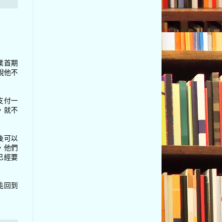
業首期
說他不
支付一
，就不
後可以
，他們
已經要
能回到