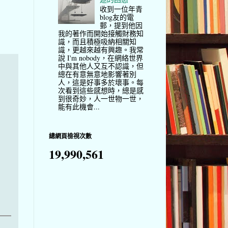
收到一位年青
blog友的電
郵，提到他因
我的著作而開始接觸財務知
識，而且積極吸納相關知
識，更越來越有興趣。我常
說 I'm nobody，在網絡世界
中與其他人又互不認識，但
總在有意無意地影響著別
人，這是好事多於壞事。每
次看到這些感想時，總是感
到很奇妙，人一世物一世，
能有此機會...
總網頁檢視次數
19,990,561