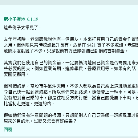
窮小子雲地
6.1.19
這些例子太常見了。
去年年初時，老闆跟我說他有一個朋友，本來打算用自己的資金作置
之用，但他眼見當時騰訊長升長有，於是在 $421 買了不少騰訊。老闆
敢問朋友虧蝕了不少，只是說他有方法能彌補已虧損的首期資金。
其實我們在使用自己的資金前，一定要搞清楚自己資金是否需要用來
些必要的開支，例如置業首期、進修學費、醫療費用等。如果有的話
要隨便挪用。
但可惜的是，當股市牛氣沖天時，不少人都以為自己乘上這班順風車
令自己快一點到達終點。所以他們來到路邊，隨便登上一輛車。可是
沒有想到自己乘的車，卻是往相反方向行駛。當自己醒覺要下車時，
比當初走更遠、更遠的路。
假如他們沒有注意問題的根源，只想問別人自己要乘哪一班順風車才
原來的目的地，試問又怎會有好結果？
回覆