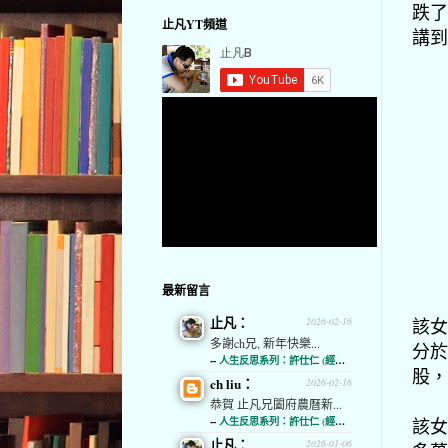
跌了
止凡YT頻道
講到
最新留言
止凡：
該女
2026-02-16
多謝ch兄, 新年快樂...
分於
--
人生反思系列：許仕仁 (經濟通)
股，
ch liu：
2026-02-16
恭賀 止凡兄闔府農曆新...
該女
--
人生反思系列：許仕仁 (經濟通)
止凡：
2026-01-06