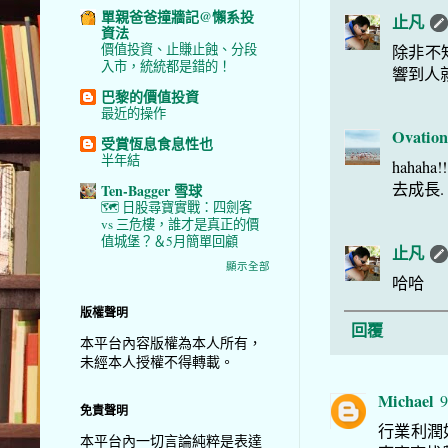
單親爸爸撞牆記@懶系投
止凡
資法
價值投資、止賺止蝕、分段
除非不
入市，統統都是錯的！
響到人
巴黎的價值投資
最近的操作
Ovation
受賞恆息食息性也
半年結
hahaha
去成長.
Ten-Bagger 雪球
🗺️ 日股尋寶實戰：四劍客
vs 三危樓，誰才是真正的價
值城堡？＆5月簡單回顧
止凡
顯示全部
哈哈
版權聲明
回覆
本平台內容版權為本人所有，
未經本人授權不得轉載。
Michael
9
免責聲明
行業利潤
本平台內一切言論純粹是表達