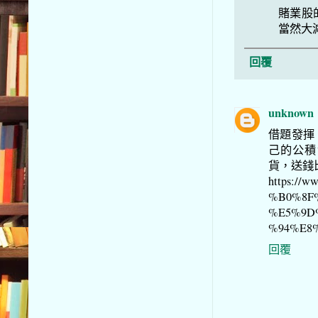
賭業股
當然大
回覆
unknown
借題發揮
己的公積
貨，送錢
https://
%B0%8F
%E5%9D
%94%E8%
回覆