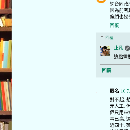
網台同政
因為前者真
偏頗也幾
回覆
回覆
止凡
這點需
回覆
匿名
10.7
對不起,
元人工, 
佢只用來
事已高, 
近四十, 