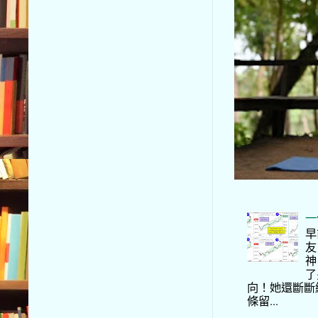
一
早
友
神
了
向！她還斷斷
條留...