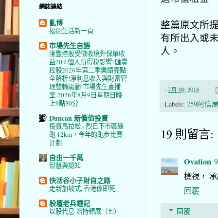
網誌連結
亂博
整篇原文所
揭開生活新一頁
有所出入或
市場先生自語
人。
匯豐控股受徵收境外保單收
益20%個人所得税影響?匯豐
控股2026年第二季業績亮點
全解析!淨利息收入與財富管
理雙輪驅動!市場先生直播
-
7月 09, 2018
室-2026年8月9日星期日晚
上9點30分
Labels:
759阿信
Duncan 新價值投資
投資馬拉松 - 烈日下市區練
19 則留言:
跑 12km，今年的跑步比賽
計劃
自由一千萬
Ovation
9
智慧與認知
檢視， 承
快活谷小子財自之路
走新加坡式, 香港係即死
回覆
股壇老兵鍾記
回覆
以股代息 增持領展（七）