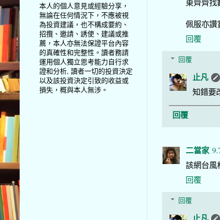
東齊齊找
本人的個人意見或經驗分享，
無論在任何情況下，不應被視
佩服亦讚
為投資建議，也不構成要約、
招攬、邀請、誘使、建議或推
回覆
薦，本人亦無法保證平台內容
的真確性和完整性。讀者務請
回覆
運用個人獨立思考能力自行求
證和分析, 讀者一切的投資決定
止凡
以及該投資決定引致的收益或
損失，概與本人無涉。
知錯要
回覆
二當家
9.
該網台風
回覆
回覆
止凡