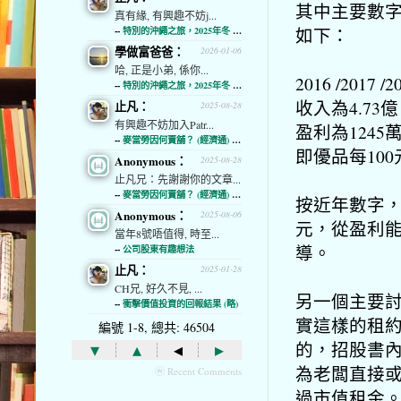
其中主要數字
真有緣, 有興趣不妨j...
如下：
--
特別的沖繩之旅，2025年冬 (經濟通)
學做富爸爸：
2026-01-06
哈, 正是小弟, 係你...
2016 /2017
--
特別的沖繩之旅，2025年冬 (經濟通)
收入為4.73億 /
止凡：
2025-08-28
有興趣不妨加入Patr...
盈利為1245萬 
--
麥當勞因何賣舖？ (經濟通) (略)
即優品每100元大
Anonymous：
2025-08-28
止凡兄：先謝謝你的文章...
--
麥當勞因何賣舖？ (經濟通) (略)
按近年數字，
Anonymous：
2025-08-06
元，從盈利能
當年8號唔值得, 時至...
導。
--
公司股東有趣想法
止凡：
2025-01-28
CH兄, 好久不見, ...
另一個主要
--
衝擊價值投資的回報結果 (略)
實這樣的租
編號 1-8, 總共: 46504
的，招股書內
▾
▴
◂
▸
為老闆直接
ⓦ Recent Comments
過市值租金