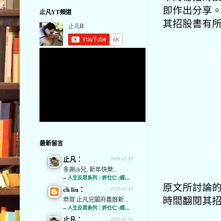
即作出分享
止凡YT頻道
其招股書有
最新留言
止凡：
2026-02-16
多謝ch兄, 新年快樂...
--
人生反思系列：許仕仁 (經濟通)
原文所討論的
ch liu：
2026-02-16
時間翻閱其
恭賀 止凡兄闔府農曆新...
--
人生反思系列：許仕仁 (經濟通)
止凡：
2026-01-06