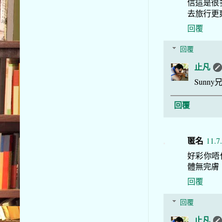
信這是很
去旅行更爽
回覆
回覆
止凡
Sun
回覆
匿名
11.7
好彩你唔
體無完膚
回覆
回覆
止凡