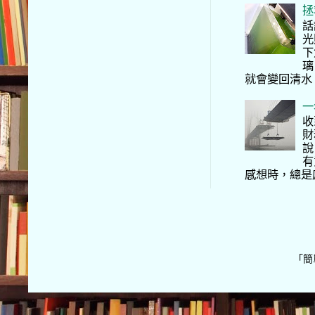
拯
話
光
下
璃
就會變回清水
一
收
財
說
有
感想時，總是
「簡