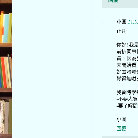
小圓
31.3
止凡:
你好! 
前排同事
買，因為
天開始看
好玄哈哈
覺得無咁
我暫時學
-不要人
-要了解
小圓
回覆