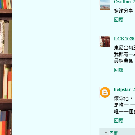
Ovation
2
多謝分享
回覆
LCK1028
東尼金句
我都有一
最經典係
回覆
helpstar
2
懷念他， 
是唯一 
唯一一個
回覆
回覆