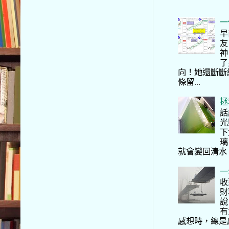
一
早
友
神
了
向！她還斷斷
條留...
拯
話
光
下
璃
就會變回清水
一
收
財
說
有
感想時，總是