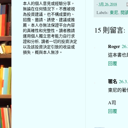
本人的個人意見或經驗分享，
-
3月 26, 2018
無論在任何情況下，不應被視
Labels:
東尼
,
閱
為投資建議，也不構成要約、
招攬、邀請、誘使、建議或推
薦，本人亦無法保證平台內容
15 則留言:
的真確性和完整性。讀者務請
運用個人獨立思考能力自行求
證和分析, 讀者一切的投資決定
Roger
26.
以及該投資決定引致的收益或
損失，概與本人無涉。
這本書也
回覆
匿名
26.3
東尼的著
A司
回覆