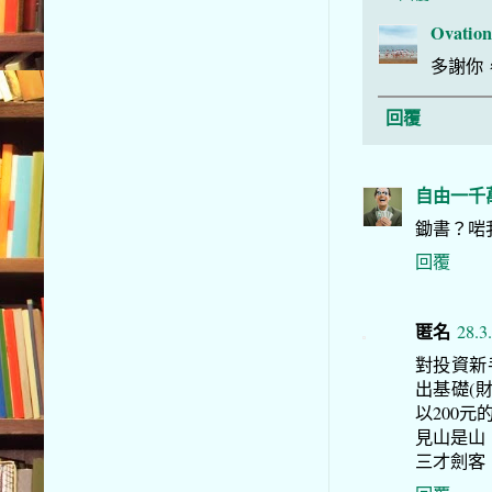
Ovation
多謝你
回覆
自由一千
鋤書？啱我
回覆
匿名
28.3
對投資新
出基礎(
以200
見山是山
三才劍客