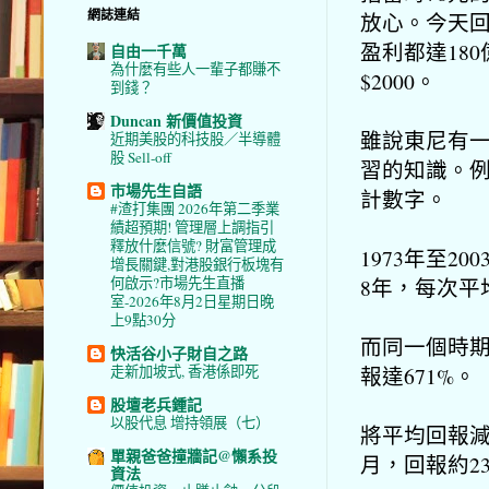
網誌連結
放心。今天回
盈利都達18
自由一千萬
為什麼有些人一輩子都賺不
$2000。
到錢？
Duncan 新價值投資
雖說東尼有
近期美股的科技股／半導體
股 Sell-off
習的知識。
市場先生自語
計數字。
#渣打集團 2026年第二季業
績超預期! 管理層上調指引
釋放什麼信號? 財富管理成
1973年至2
增長關鍵,對港股銀行板塊有
8年，每次平
何啟示?市場先生直播
室-2026年8月2日星期日晚
上9點30分
而同一個時期
快活谷小子財自之路
報達671%。
走新加坡式, 香港係即死
股壇老兵鍾記
以股代息 增持領展（七）
將平均回報減
單親爸爸撞牆記@懶系投
月，回報約23
資法