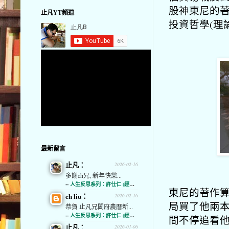
股神東尼的
止凡YT頻道
投資哲學(理
最新留言
止凡：
2026-02-16
多謝ch兄, 新年快樂...
--
人生反思系列：許仕仁 (經濟通)
東尼的著作
ch liu：
2026-02-16
局買了他兩
恭賀 止凡兄闔府農曆新...
--
人生反思系列：許仕仁 (經濟通)
間不停追看
止凡：
2026-01-06