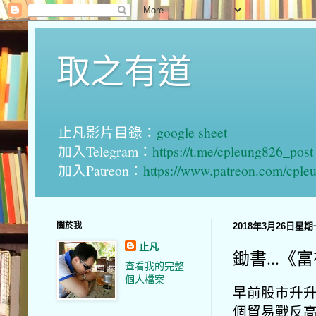
取之有道
止凡影片目錄：
google sheet
加入Telegram：
https://t.me/cpleung826_post
加入Patreon：
https://www.patreon.com/cple
關於我
2018年3月26日星期
止凡
鋤書...《
查看我的完整
個人檔案
早前股市升
個貿易戰反