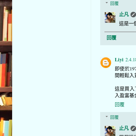
回覆
止凡
這是一
回覆
Liyi
2.4.1
即使於1
間輕鬆入
這是買入
入盈富基金
回覆
回覆
止凡