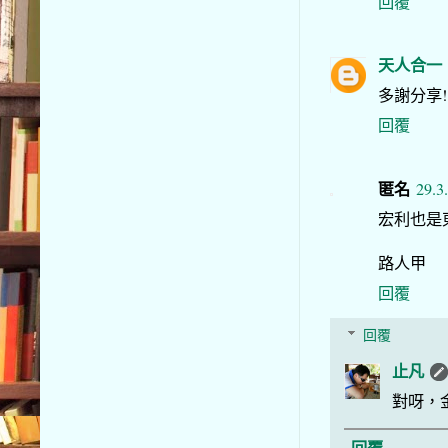
回覆
天人合一
多謝分享!
回覆
匿名
29.3
宏利也是
路人甲
回覆
回覆
止凡
對呀，
回覆