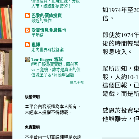
價值投資、止賺止蝕、分段
入市，統統都是錯的！
如1974年至
巴黎的價值投資
倍。
最近的操作
受賞恆息食息性也
即使於197
半年結
後的時間輕鬆
亂博
走向世界尋找答案
股息收入。
Ten-Bagger 雪球
🗺️ 日股尋寶實戰：四劍客
眾所周知，
vs 三危樓，誰才是真正的價
值城堡？＆5月簡單回顧
股，大約10-
顯示全部
這個回報，
遊戲，而是
版權聲明
本平台內容版權為本人所有，
感恩於投資
未經本人授權不得轉載。
他雖離去，
免責聲明
本平台內一切言論純粹是表達