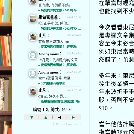
在華富財經寫
真有緣, 有興趣不妨j...
也能找到不
--
特別的沖繩之旅，2025年冬 (經濟通)
學做富爸爸：
2026-01-06
哈, 正是小弟, 係你...
今次看看東尼
--
特別的沖繩之旅，2025年冬 (經濟通)
是專欄文章集
止凡：
2025-08-28
容至今未必
有興趣不妨加入Patr...
--
麥當勞因何賣舖？ (經濟通) (略)
例如東尼當時
Anonymous：
2025-08-28
然錯了，預
止凡兄：先謝謝你的文章...
--
麥當勞因何賣舖？ (經濟通) (略)
Anonymous：
2025-08-06
多年來，東
當年8號唔值得, 時至...
發生後業績
--
公司股東有趣想法
止凡：
年來波折重
2025-01-28
CH兄, 好久不見, ...
股，否則不會
--
衝擊價值投資的回報結果 (略)
$10。
編號 1-8, 總共: 46504
▾
▴
◂
▸
當年他估計騰
ⓦ Recent Comments
指當時78元