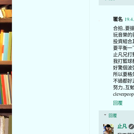
匿名
19.4
合拍,,要
玩音樂的就
投資組合其
要平衡一
止凡兄打
我打籃球
好驚個波彈
所以要格外
不過都好正
努力,,互勉之
cleverpeopl
回覆
回覆
止凡