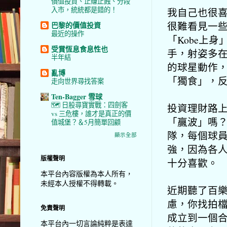
價值投資、止賺止蝕、分段
入市，統統都是錯的！
我自己也很
很難看見一
巴黎的價值投資
最近的操作
「Kobe上身
受賞恆息食息性也
手，射姿多在
半年結
的球星動作
亂博
「獨食」，
走向世界尋找答案
Ten-Bagger 雪球
🗺️ 日股尋寶實戰：四劍客
投資理財路
vs 三危樓，誰才是真正的價
「贏波」嗎
值城堡？＆5月簡單回顧
隊，每個球
顯示全部
強，因為各
版權聲明
十分喜歡。
本平台內容版權為本人所有，
未經本人授權不得轉載。
近期聽了百
慮，你找拍
免責聲明
成立到一個
本平台內一切言論純粹是表達