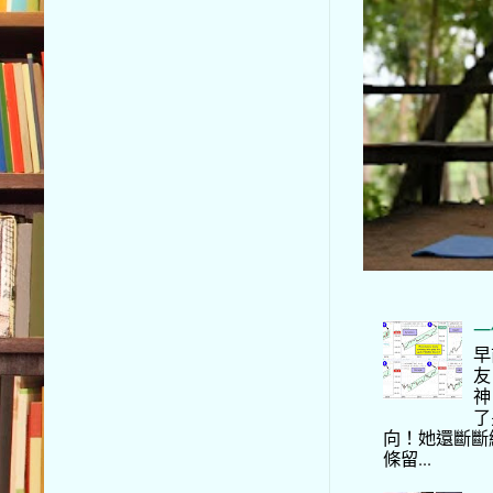
一
早
友
神
了
向！她還斷斷
條留...