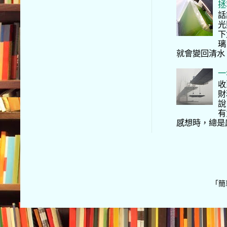
拯
話
光
下
璃
就會變回清水
一
收
財
說
有
感想時，總是
「簡