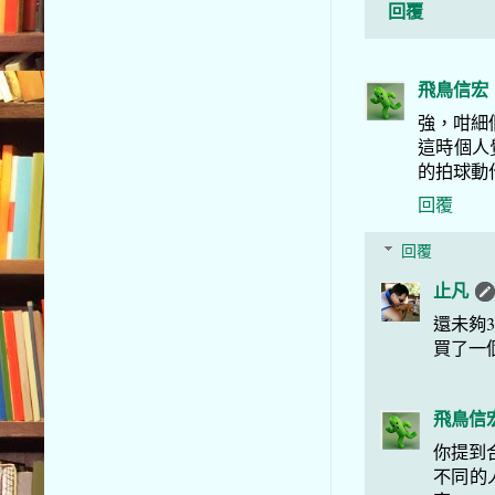
回覆
飛鳥信宏
強，咁細
這時個人
的拍球動
回覆
回覆
止凡
還未夠
買了一
飛鳥信
你提到
不同的