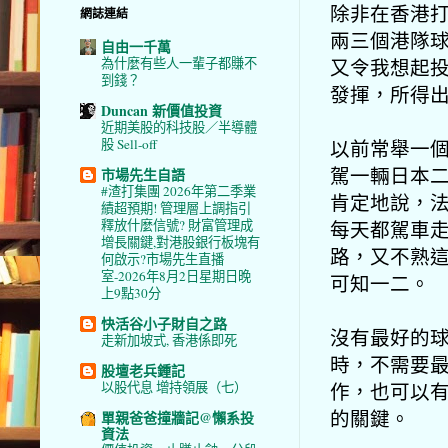
除非在香港打
網誌連結
兩三個港隊
自由一千萬
又令我想起
為什麼有些人一輩子都賺不
到錢？
發揮，所得
Duncan 新價值投資
近期美股的科技股／半導體
以前常舉一
股 Sell-off
駕一輛日本
市場先生自語
#渣打集團 2026年第二季業
肯定地說，
績超預期! 管理層上調指引
每天都駕車
釋放什麼信號? 財富管理成
增長關鍵,對港股銀行板塊有
路，又不熟
何啟示?市場先生直播
室-2026年8月2日星期日晚
可知一二。
上9點30分
快活谷小子財自之路
沒有最好的
走新加坡式, 香港係即死
時，不需要
股壇老兵鍾記
作，也可以
以股代息 增持領展（七）
的關鍵。
單親爸爸撞牆記@懶系投
資法