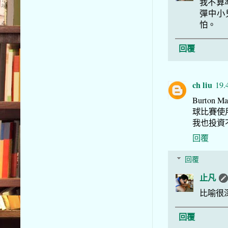
我不算
彈中小
怕。
回覆
ch liu
19.
Burto
球比賽使
我也投資
回覆
回覆
止凡
比喻很
回覆