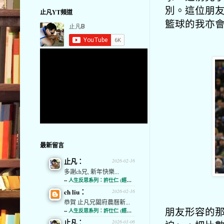
別。這位朋
止凡YT頻道
籃球的我亦
最新留言
止凡：
2026-02-16
多謝ch兄, 新年快樂...
--
人生反思系列：許仕仁 (經濟通)
ch liu：
2026-02-16
恭賀 止凡兄闔府農曆新...
朋友形容的
--
人生反思系列：許仕仁 (經濟通)
止凡：
2026-01-06