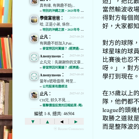
迫」，把比
真有緣, 有興趣不妨j...
當然輸波收
--
特別的沖繩之旅，2025年冬 (經濟通)
得對方每個
學做富爸爸：
2026-01-06
好，大家都
哈, 正是小弟, 係你...
--
特別的沖繩之旅，2025年冬 (經濟通)
止凡：
2025-08-28
對方的球隊
有興趣不妨加入Patr...
--
麥當勞因何賣舖？ (經濟通) (略)
球星味的球
Anonymous：
2025-08-28
比賽後也忍
止凡兄：先謝謝你的文章...
呀。」，對方
--
麥當勞因何賣舖？ (經濟通) (略)
Anonymous：
學打到現在
2025-08-06
當年8號唔值得, 時至...
--
公司股東有趣想法
在35歲以上
止凡：
2025-01-28
隊，他們都
CH兄, 好久不見, ...
--
衝擊價值投資的回報結果 (略)
league
編號 1-8, 總共: 46504
取勝之道就是t
▾
▴
◂
▸
而是整隊波
ⓦ Recent Comments