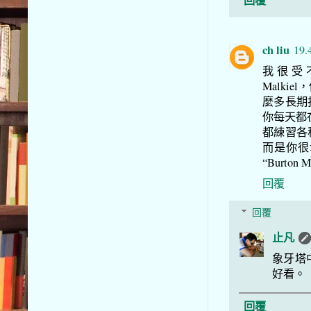
回覆
ch liu
19.
我很受不了A
Malk
麼多長期
你每天都
都練習各
而是你很
“Burto
回覆
回覆
止凡
象牙塔
好看。
回覆