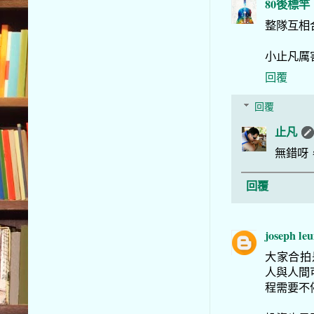
80後標竿
整隊互相合
小止凡厲
回覆
回覆
止凡
無錯呀
回覆
joseph le
大家合拍是一
人與人間可
程需要不停