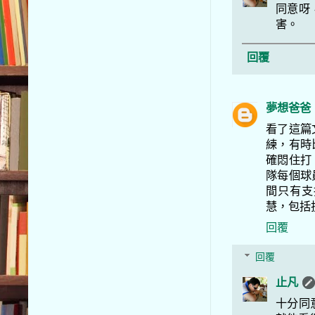
同意呀
害。
回覆
夢想爸爸
看了這篇
練，有時
確悶住打
隊每個球
間只有支
慧，包括
回覆
回覆
止凡
十分同