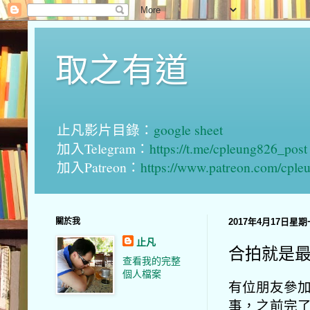
取之有道
止凡影片目錄：
google sheet
加入Telegram：
https://t.me/cpleung826_post
加入Patreon：
https://www.patreon.com/cple
關於我
2017年4月17日星期
止凡
合拍就是
查看我的完整
個人檔案
有位朋友參
事，之前完了