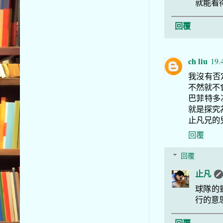
就能看
回覆
ch liu
19.
我沒有否
不然就不會出
巴菲特多
就是探究
止凡兄的
回覆
回覆
止凡
球隊的
行的意