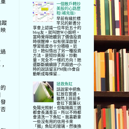
很重
一個散戶轉炒
美股的心路歷
程(補充版)
早前有緣於標
追蹤
竿兄的新書分
享會上認識一位年近五十的
反映
blog友，就叫她W小姐吧。
當時覺得她聽到了價值投資
時很醒神，似有很深啟發，
學習態度亦十分積極。近
日，她似悟出了另一種投資
就過
方法，是短炒美股，炒動
生
量，完全不一樣的方向！她
還斷斷續續錄了共超過一小
去，
時的說話留言PM我(fb會自
動斬成每條留...
拯救魚缸
中的
話說家中把魚
缸放在窗邊，
因
雖然上班前多
司發
會拉下窗簾以
免陽光照射，但每隔兩三週
有否
都會長滿青苔，所以不時都
會清洗一下魚缸。我喜歡拿
一些沒有用的信用卡來
「摑」魚缸的玻璃，然後換