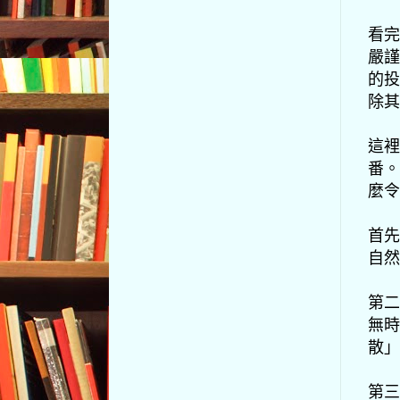
看完
嚴謹
的投
除其
這裡
番。
麼令
首先
自然
第二
無時
散」
第三