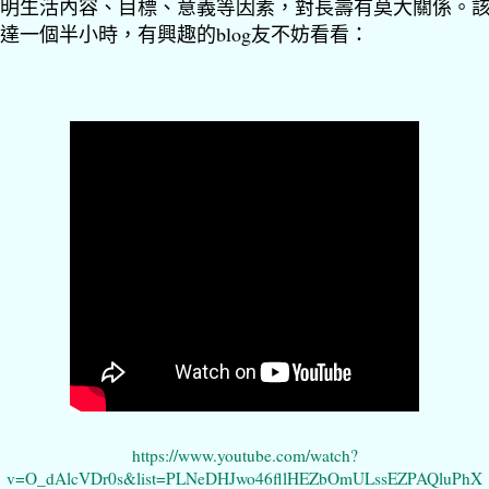
明生活內容、目標、意義等因素，對長壽有莫大關係。
達一個半小時，有興趣的blog友不妨看看：
https://www.youtube.com/watch?
v=O_dAlcVDr0s&list=PLNeDHJwo46fllHEZbOmULssEZPAQluPhX