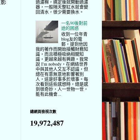
該影
過濾棉，搞定後就開動過濾
器，一般隔天整缸水就會變
回清水，很少需要換水。
一名90後對前
途的困惑
收到一位年青
blog友的電
郵，提到他因
我的著作而開始接觸財務知
識，而且積極吸納相關知
識，更越來越有興趣。我常
說 I'm nobody，在網絡世界
中與其他人又互不認識，但
總在有意無意地影響著別
人，這是好事多於壞事。每
次看到這些感想時，總是感
到很奇妙，人一世物一世，
能有此機會...
總網頁檢視次數
19,972,487