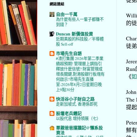
網誌連結
自由一千萬
Wil
為什麼有些人一輩子都賺不
的徒
到錢？
Duncan 新價值投資
Ch
近期美股的科技股／半導體
股 Sell-off
徒弟
市場先生自語
#渣打集團 2026年第二季業
Jer
績超預期! 管理層上調指引
Ru
釋放什麼信號? 財富管理成
增長關鍵,對港股銀行板塊有
《
如
何啟示?市場先生直播
室-2026年8月2日星期日晚
上9點30分
Jo
The
快活谷小子財自之路
走新加坡式, 香港係即死
提起
股壇老兵鍾記
以股代息 增持領展（七）
Pe
單親爸爸撞牆記@懶系投
鮮有
資法