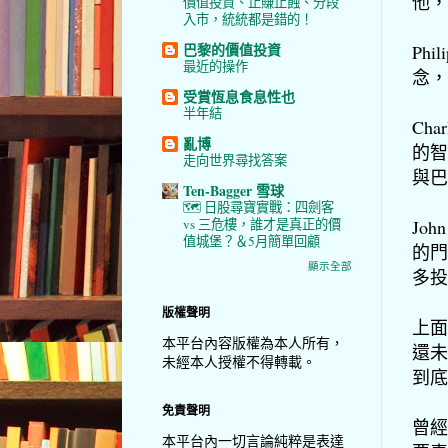
他，
價值投資、止賺止蝕、分段
入市，統統都是錯的！
巴黎的價值投資
Ph
最近的操作
念，
受賞恆息食息性也
半年結
Ch
亂博
的智
走向世界尋找答案
與巴
Ten-Bagger 雪球
🗺️ 日股尋寶實戰：四劍客
Joh
vs 三危樓，誰才是真正的價
值城堡？＆5月簡單回顧
的門
顯示全部
多投
版權聲明
上面
本平台內容版權為本人所有，
還未
未經本人授權不得轉載。
到底
免責聲明
曾經
本平台內一切言論純粹是表達