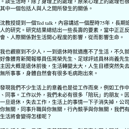
。談生活時，除了身理上的處理，原來心理上的處理也
其中一個包括人與人之間所發生的關係。
沈教授提到一個Ted talk，內容講述一個歷時75年，長期
人的研究。研究結果總結出一些長壽的要素，當中正正
會、人際關係對生活開心程度的影響，從而影響生命。
我也觀察到不少人，一到退休時就適應不了生活，不久
好像體育新聞報導員伍晃榮先生、足球評述員林尚義先
主因大概是退休前後，生活轉變
太大
，人生目標突然失
無所事事，身體自然會有很多毛病跑出來。
發現我們不少生活上的意義也是從工作而來，例如工作
、同事。工作以外，我們未必有很多「陪玩」的朋友。
一旦退休，失去工作，生活上的事情一下子消失掉，公
你無關，同事升職與你無關，行內競爭與你無關，我們
生活將會變得怎樣呢？