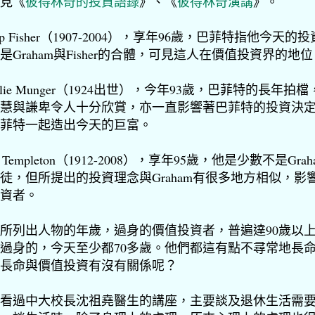
見《
彼得林奇的投資語錄
》、《
彼得林奇演講
》。
ilip Fisher（1907-2004），享年96歲，巴菲特指他今天的
是Graham與Fisher的合體，可見這人在價值投資界的地
arlie Munger（1924出世），今年93歲，巴菲特的長年拍
慧與謙卑令人十分欣賞，亦一直影響著巴菲特的投資決
菲特一起造出今天的巨富。
n Templeton（1912-2008），享年95歲，他是少數不是Grah
徒，但所提出的投資理念與Graham有很多地方相似，影
資者。
所列出人物的年歲，過身的價值投資者，普遍達90歲以
過身的，今天至少都70多歲。他們都這有點不尋常地長
長命與價值投資有沒有關係呢？
看過中大校長沈祖堯醫生的講座，主要談及退休生活需