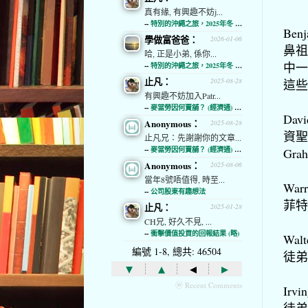
真有緣, 有興趣不妨j...
--
特別的沖繩之旅，2025年冬 (經濟通)
Be
學做富爸爸：
2026-01-06
鼻祖
哈, 正是小弟, 係你...
中一位
--
特別的沖繩之旅，2025年冬 (經濟通)
止凡：
這些
2025-08-28
有興趣不妨加入Patr...
--
麥當勞因何賣舖？ (經濟通) (略)
Da
Anonymous：
2025-08-28
資聖經
止凡兄：先謝謝你的文章...
--
麥當勞因何賣舖？ (經濟通) (略)
Gra
Anonymous：
2025-08-06
當年8號唔值得, 時至...
Wa
--
公司股東有趣想法
菲特
止凡：
2025-01-28
CH兄, 好久不見, ...
--
衝擊價值投資的回報結果 (略)
Wal
編號 1-8, 總共: 46504
徒弟
▾
▴
◂
▸
ⓦ Recent Comments
Irv
徒弟