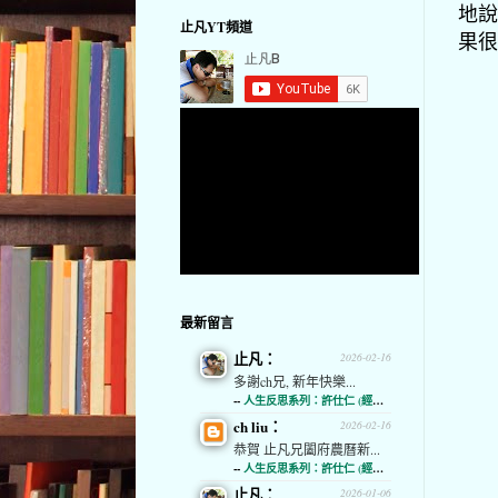
地說
止凡YT頻道
果很
最新留言
止凡：
2026-02-16
多謝ch兄, 新年快樂...
--
人生反思系列：許仕仁 (經濟通)
ch liu：
2026-02-16
恭賀 止凡兄闔府農曆新...
--
人生反思系列：許仕仁 (經濟通)
止凡：
2026-01-06