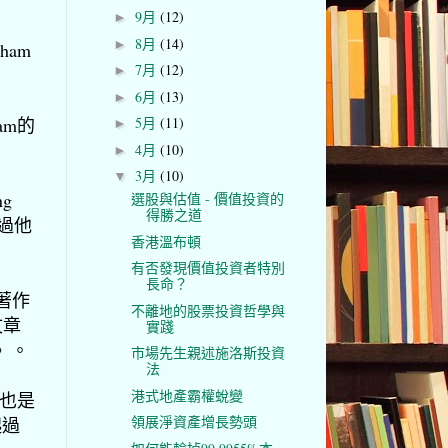
9月
(12)
►
8月
(14)
►
ham
7月
(12)
►
6月
(13)
►
am的
5月
(11)
►
4月
(10)
►
3月
(10)
▼
ng
選股與估值 - 價值投資的
得勝之道
過他
香港溫布頓
有否發現價值投資者特別
長命？
，著作
不離地的股票投資哲學與
有文章
實踐
》。
市場先生親述施洛斯投資
法
港式地產霸權蛻變
，也是
領展淨資產增長勢頭
起過