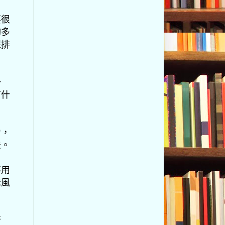
要很
夠多
保排
一
有什
力，
法。
不用
驚風
行