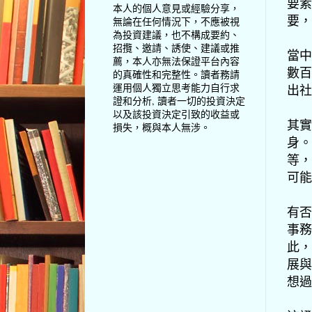
要素
本人的個人意見或經驗分享，
要，
無論在任何情況下，不應被視
為投資建議，也不構成要約、
招攬、邀請、誘使、建議或推
當中
薦，本人亦無法保證平台內容
數百
的真確性和完整性。讀者務請
運用個人獨立思考能力自行求
出社
證和分析, 讀者一切的投資決定
以及該投資決定引致的收益或
其實
損失，概與本人無涉。
身。
等，
可能
有否
事務
此，
展與
想過