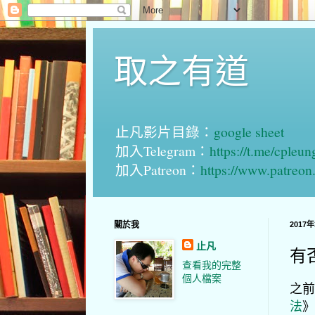
取之有道
止凡影片目錄：
google sheet
加入Telegram：
https://t.me/cpleu
加入Patreon：
https://www.patreo
關於我
2017
止凡
有
查看我的完整
個人檔案
之前
法
》