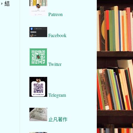
下，結
Patreon
Facebook
Twitter
Telegram
止凡著作