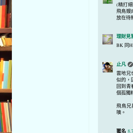
(精打細
飛鳥嫂
放在待熊
理財見
BK 同H
止凡
雲地兄
似的，
回到青
個孤獨
飛鳥兄與
噢。
匿名
8.