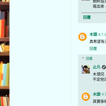
始終這
寫出來
回覆
木頭
8.7.
真希望有天
回覆
回覆
止凡
木頭兄
不定他
木頭
9.
其實係唔