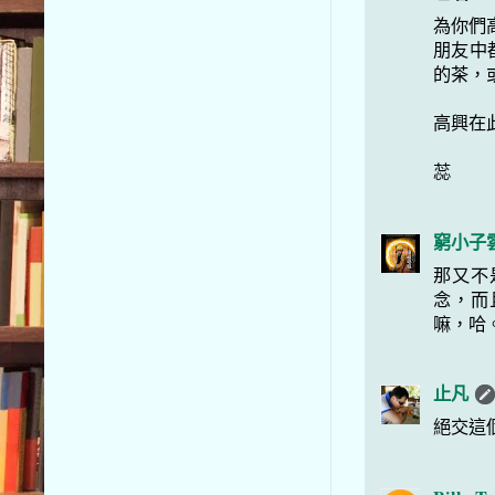
為你們
朋友中
的茶，
高興在
蕊
窮小子
那又不
念，而
嘛，哈
止凡
絕交這