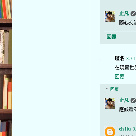
止凡
隨心交
回覆
匿名
8.7.
在現實世界
回覆
回覆
止凡
應該還有
ch liu
9