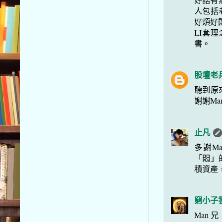
人包括
好煩好
LI套
書。
股壇老
聽到原
謝謝M
止凡
多謝M
「悶」
積資產
窮小子
Man