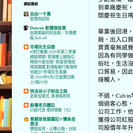
網誌連結
到車廠慶祝
自由一千萬
間慶祝生日
智慧與認知
Duncan 新價值投資
畢業後回港，
近期美股的科技股／半導體
股 Sell-off
融、出入口
買賣毫無感
市場先生自語
#渣打集團 2026年第二季業
因為有同學
績超預期! 管理層上調指引
釋放什麼信號? 財富管理成
俗吐，生活
增長關鍵,對港股銀行板塊有
口貿易，因
何啟示?市場先生直播
室-2026年8月2日星期日晚
接觸人。
上9點30分
快活谷小子財自之路
不過，Cal
走新加坡式, 香港係即死
個過客心態
股壇老兵鍾記
以股代息 增持領展（七）
公司工作，
獲得公司紅
單親爸爸撞牆記@懶系投
資法
司股價年年
價值投資、止賺止蝕、分段