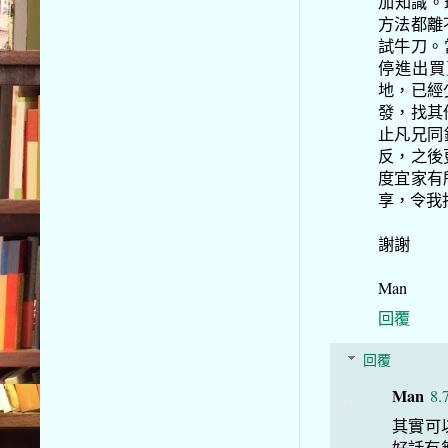
加知識。
方法都離
試牛刀。
停進出買
地，已經
發，找其
止凡兄同
反，之後
度宜家有
享，令我
謝謝
Man
回覆
回覆
Man
8.
其實可
好話有