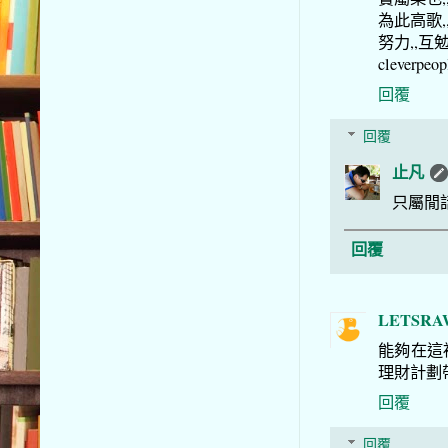
為此高歌,,
努力,,互勉之
cleverpeopl
回覆
回覆
止凡
只屬閒
回覆
LETSRA
能夠在這
理財計劃
回覆
回覆