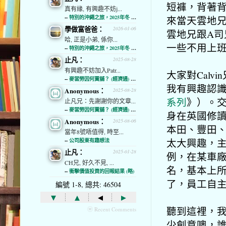
短褲，背著
真有緣, 有興趣不妨j...
來當天雲地
--
特別的沖繩之旅，2025年冬 (經濟通)
學做富爸爸：
2026-01-06
雲地兄跟A司
哈, 正是小弟, 係你...
一些不用上
--
特別的沖繩之旅，2025年冬 (經濟通)
止凡：
2025-08-28
有興趣不妨加入Patr...
大家對Calv
--
麥當勞因何賣舖？ (經濟通) (略)
我有興趣認識他
Anonymous：
2025-08-28
系列
》）。交
止凡兄：先謝謝你的文章...
--
麥當勞因何賣舖？ (經濟通) (略)
身在英國修
Anonymous：
2025-08-06
本田、豐田、
當年8號唔值得, 時至...
太大興趣，主
--
公司股東有趣想法
止凡：
2025-01-28
例，在某車
CH兄, 好久不見, ...
名，基本上
--
衝擊價值投資的回報結果 (略)
了，員工自
編號 1-8, 總共: 46504
▾
▴
◂
▸
聽到這裡，我
ⓦ Recent Comments
少創意噢，誰