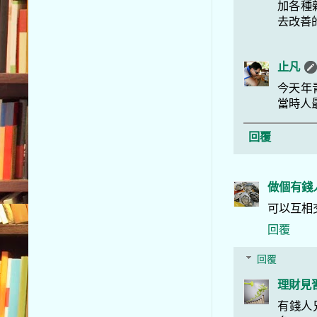
加各種
去改善
止凡
今天年
當時人
回覆
做個有錢
可以互相交
回覆
回覆
理財見
有錢人