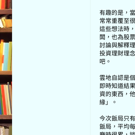
有趣的是，
常常重覆至
這些想法時
闆，也為股
討論與解釋
投資理財理念
吧。
雲地自認是
即時知道結
資的東西，
緣」。
今次飯局只
飯局，平均
廳時很累，談