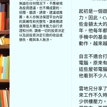
無論在任何情況下，不應被視
為投資建議，也不構成要約、
起初是一個
招攬、邀請、誘使、建議或推
力。因此，C
薦，本人亦無法保證平台內容
的真確性和完整性。讀者務請
些金額太大
運用個人獨立思考能力自行求
年，他每年
證和分析, 讀者一切的投資決定
以及該投資決定引致的收益或
手機中的基
損失，概與本人無涉。
動作，越來
自言不適合打
電腦，原來
這些屋邨電
他看到不少
雲地兄分享
來工作不久
少供樓壓力