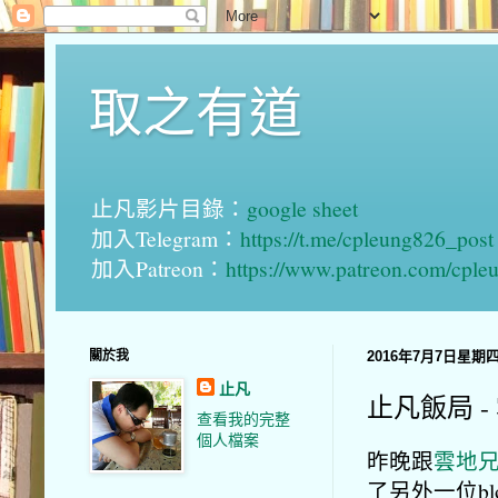
取之有道
止凡影片目錄：
google sheet
加入Telegram：
https://t.me/cpleung826_post
加入Patreon：
https://www.patreon.com/cple
關於我
2016年7月7日星期
止凡
止凡飯局 - 
查看我的完整
個人檔案
昨晚跟
雲地
了另外一位b