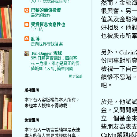
入市，統統都是錯的！
然而，金融
很興奮。另
巴黎的價值投資
最近的操作
值與及金融
受賞恆息食息性也
好相反。他
半年結
也被股市所
亂博
走向世界尋找答案
另外，Cal
Ten-Bagger 雪球
🗺️ 日股尋寶實戰：四劍客
份同事對所
vs 三危樓，誰才是真正的價
檢視一下自
值城堡？＆5月簡單回顧
績慘不忍睹
顯示全部
吧。
版權聲明
本平台內容版權為本人所有，
於是，他試
未經本人授權不得轉載。
金，又問問
立一個基金
免責聲明
些朋友為表支
本平台內一切言論純粹是表達
Calvin
本人的個人意見或經驗分享，