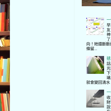
一
早
友
神
了
向！她還斷斷
條留...
拯
話
光
下
璃
就會變回清水
一
收
財
說