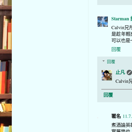
Starma
Calv
是趁年輕
可以也是
回覆
回覆
止凡
Cal
回覆
匿名
11.7
煮酒論英雄
實屬樂也,