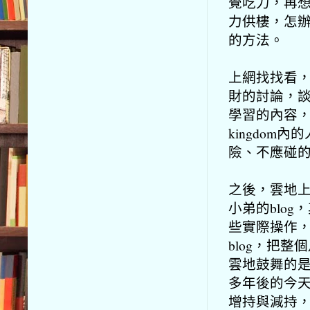
覺吃力，再
力供樓，怎
的方法。
上網找找看
財的討論，
學習的內容，
kingdo
險、不應碰
之後，雲地上
小弟的blo
些實際操作
blog，把
雲地鼓舞的是
多年後的今
增持與減持