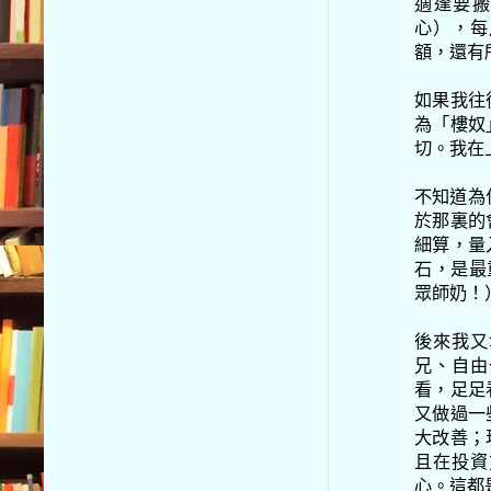
適逢要搬
心），每
額，還有
如果我往
為「樓奴
切。我在
不知道為什
於那裏的
細算，量
石，是最重
眾師奶！
後來我又
兄、自由
看，足足
又做過一
大改善；
且在投資
心。這都