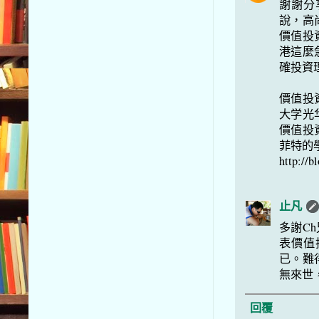
謝謝分
說，高
價值投
港這麼
確投資理
價值投
大学光
價值投
菲特的
http://b
止凡
多謝C
表價值
已。難
無來世
回覆