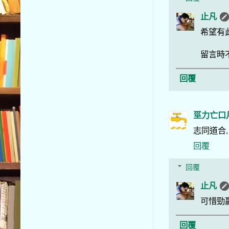
止凡
希望有
留言時
回覆
巠力亡口
志同道合,
回覆
回覆
止凡
可惜勁
回覆