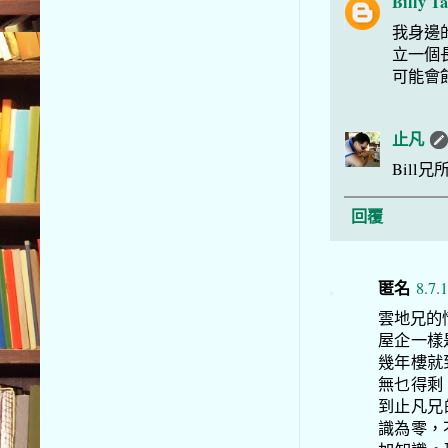
Billy T
我身邊
立一個
可能會
止凡
Bil
回覆
匿名
8.7.
雲地兄的
屋企一樣
幾年樓就
無乜得剩
到止凡兄
識為零，