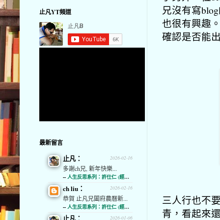
兄沒有寫bl
止凡YT頻道
也很有興趣
確認是否能
最新留言
止凡：
2026-02-16
多謝ch兄, 新年快樂...
--
人生反思系列：許仕仁 (經濟通)
ch liu：
2026-02-16
三人行也不
恭賀 止凡兄闔府農曆新...
--
人生反思系列：許仕仁 (經濟通)
青，看起來還
止凡：
2026-01-06