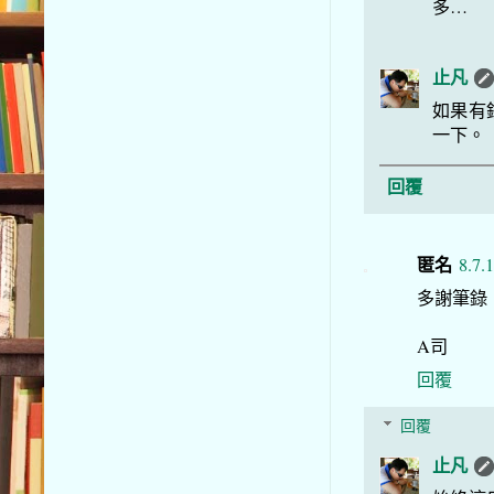
多…
止凡
如果有
一下。
回覆
匿名
8.7.
多謝筆錄
A司
回覆
回覆
止凡