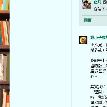
止凡
客氣了
回覆
窮小子雲
止凡兄，
幾多歲，
我記得上
壇的版主
席這些網
心。
其實我和 
「理財」
啦！我記
司稱讚／欺