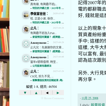
記得2007
真有緣, 有興趣不妨j...
電的都辭職去
--
特別的沖繩之旅，2025年冬 (經濟通)
學做富爸爸：
2026-01-06
好, 錢就是這
哈, 正是小弟, 係你...
--
特別的沖繩之旅，2025年冬 (經濟通)
以上的現象十
止凡：
2025-08-28
有興趣不妨加入Patr...
質資產紛紛
--
麥當勞因何賣舖？ (經濟通) (略)
手中; 這樣
Anonymous：
2025-08-28
這樣, 大牛
止凡兄：先謝謝你的文章...
--
麥當勞因何賣舖？ (經濟通) (略)
可以富有, 
Anonymous：
2025-08-06
認為這次跟別
當年8號唔值得, 時至...
--
公司股東有趣想法
止凡：
另外, 大行見
2025-01-28
CH兄, 好久不見, ...
再分享。
--
衝擊價值投資的回報結果 (略)
編號 1-8, 總共: 46504
▾
▴
◂
▸
-
11月 25, 2008
ⓦ Recent Comments
Labels:
股票投資