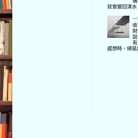
璃
就會變回清水
一
收
財
說
有
感想時，總是