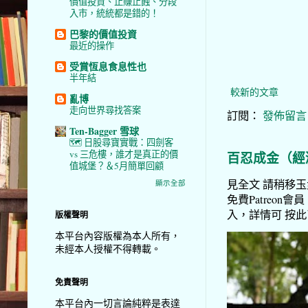
價值投資、止賺止蝕、分段
入市，統統都是錯的！
巴黎的價值投資
最近的操作
受賞恆息食息性也
半年結
較新的文章
亂博
走向世界尋找答案
訂閱：
發佈留言 (
Ten-Bagger 雪球
🗺️ 日股尋寶實戰：四劍客
vs 三危樓，誰才是真正的價
百忍成金（經
值城堡？＆5月簡單回顧
見全文 請稍移玉步
顯示全部
免費Patreon會員
入，詳情可 按此了解 
版權聲明
本平台內容版權為本人所有，
未經本人授權不得轉載。
免責聲明
本平台內一切言論純粹是表達