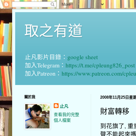
取之有道
止凡影片目錄：
google sheet
加入Telegram：
https://t.me/cpleung826_post
加入Patreon：
https://www.patreon.com/cple
關於我
2008年11月25日星
止凡
財富轉移
查看我的完整
個人檔案
到花旗了, 
聲不能起來嗎?