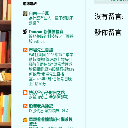
網誌連結
自由一千萬
沒有留言:
為什麼有些人一輩子都賺不
到錢？
發佈留言
Duncan 新價值投資
近期美股的科技股／半導體
股 Sell-off
市場先生自語
#渣打集團 2026年第二季業
績超預期! 管理層上調指引
釋放什麼信號? 財富管理成
增長關鍵,對港股銀行板塊有
何啟示?市場先生直播
室-2026年8月2日星期日晚
上9點30分
快活谷小子財自之路
走新加坡式, 香港係即死
股壇老兵鍾記
以股代息 增持領展（七）
單親爸爸撞牆記@懶系投
資法