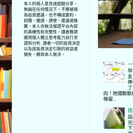
本人的個人意見或經驗分享，
無論在任何情況下，不應被視
為投資建議，也不構成要約、
招攬、邀請、誘使、建議或推
薦，本人亦無法保證平台內容
的真確性和完整性。讀者務請
運用個人獨立思考能力自行求
證和分析, 讀者一切的投資決定
以及該投資決定引致的收益或
損失，概與本人無涉。
一
早
友
神
了
向！她還斷斷
條留...
拯
話
光
下