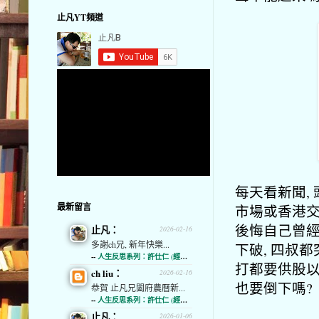
止凡YT頻道
每天看新聞,
最新留言
市場或香港交
後悔自己曾經
止凡：
2026-02-16
多謝ch兄, 新年快樂...
下破, 四叔
--
人生反思系列：許仕仁 (經濟通)
打都要供股以
ch liu：
2026-02-16
也要倒下嗎?
恭賀 止凡兄闔府農曆新...
--
人生反思系列：許仕仁 (經濟通)
止凡：
2026-01-06