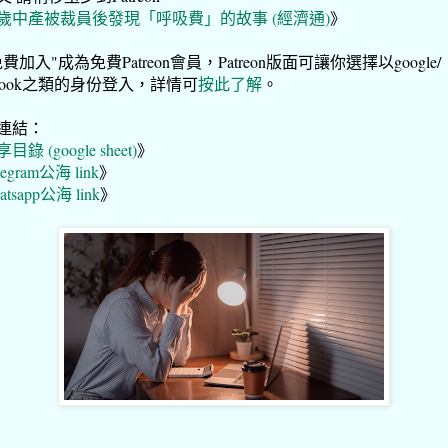
4歲中產被裁員後發現「呼吸費」的故事 (經濟通)
》
費加入"成為免費Patreon會員，Patreon版面可讓你選擇以google/
cebook之類的身份登入，詳情可
按此了解
。
連結：
目錄 (google sheet)
》
legram公海 link
》
atsapp公海 link
》