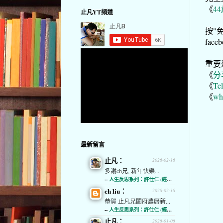
《
4
止凡YT頻道
按"免
fa
重要
《
分享
《
Te
《
wh
最新留言
止凡：
2026-02-16
多謝ch兄, 新年快樂...
--
人生反思系列：許仕仁 (經濟通)
ch liu：
2026-02-16
恭賀 止凡兄闔府農曆新...
--
人生反思系列：許仕仁 (經濟通)
止凡：
2026-01-06