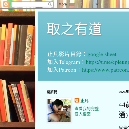
取之有道
止凡影片目錄：
google sheet
加入Telegram：
https://t.me/cpleu
加入Patreon：
https://www.patreo
關於我
2026
止凡
4
查看我的完整
通)
個人檔案
見全文