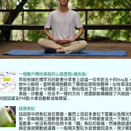
一個散戶轉炒美股的心路歷程(補充版)
早前有緣於標竿兄的新書分享會上認識一位年近五十的blog友
她W小姐吧。當時覺得她聽到了價值投資時很醒神，似有很深
學習態度亦十分積極。近日，她似悟出了另一種投資方法，是
美股，炒動量，完全不一樣的方向！她還斷斷續續錄了共超過
的說話留言PM我(fb會自動斬成每條留...
拯救魚缸
話說家中把魚缸放在窗邊，雖然上班前多會拉下窗簾以免陽光
射，但每隔兩三週都會長滿青苔，所以不時都會清洗一下魚缸
喜歡拿一些沒有用的信用卡來「摑」魚缸的玻璃，然後換過濾
搞定後就開動過濾器，一般隔天整缸水就會變回清水，很少需