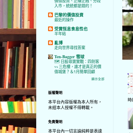
價值投資、止賺止蝕、分段
入市，統統都是錯的！
巴黎的價值投資
最近的操作
受賞恆息食息性也
半年結
亂博
走向世界尋找答案
Ten-Bagger 雪球
🗺️ 日股尋寶實戰：四劍客
vs 三危樓，誰才是真正的價
值城堡？＆5月簡單回顧
顯示全部
版權聲明
時
本平台內容版權為本人所有，
未經本人授權不得轉載。
免責聲明
本平台內一切言論純粹是表達