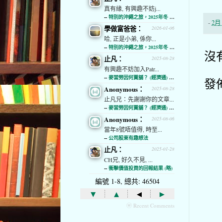
真有緣, 有興趣不妨j...
--
特別的沖繩之旅，2025年冬 (經濟通)
-
2月 
學做富爸爸：
2026-01-06
哈, 正是小弟, 係你...
--
特別的沖繩之旅，2025年冬 (經濟通)
沒
止凡：
2025-08-28
有興趣不妨加入Patr...
--
麥當勞因何賣舖？ (經濟通) (略)
發
Anonymous：
2025-08-28
止凡兄：先謝謝你的文章...
--
麥當勞因何賣舖？ (經濟通) (略)
Anonymous：
2025-08-06
當年8號唔值得, 時至...
--
公司股東有趣想法
止凡：
2025-01-28
CH兄, 好久不見, ...
--
衝擊價值投資的回報結果 (略)
編號 1-8, 總共: 46504
▾
▴
◂
▸
ⓦ Recent Comments