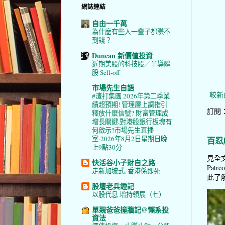
網誌連結
自由一千萬
為什麼有些人一輩子都賺不
到錢？
Duncan 新價值投資
近期美股的科技股／半導體
股 Sell-off
市場先生自語
較新
#渣打集團 2026年第二季業
績超預期! 管理層上調指引
訂閱
釋放什麼信號? 財富管理成
增長關鍵,對港股銀行板塊有
何啟示?市場先生直播
室-2026年8月2日星期日晚
百忍
上9點30分
見全文
快活谷小子財自之路
Pat
走新加坡式, 香港係即死
此了解 
股壇老兵鍾記
以股代息 增持領展（七）
單親爸爸撞牆記@懶系投
資法