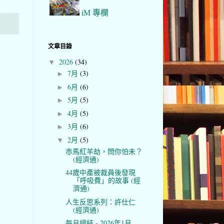
iM 專欄
文章目錄
2026
(34)
▼
7月
(3)
►
6月
(6)
►
5月
(5)
►
4月
(5)
►
3月
(6)
►
2月
(5)
▼
赤馬紅羊劫，問你怕未？
(經濟通)
44歲中產被裁員後發現
「呼吸費」的故事 (經
濟通)
人生反思系列：許仕仁
(經濟通)
每月總結 - 2026年1月