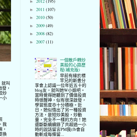
2012
(195)
►
2011
(107)
►
2010
(50)
►
2009
(49)
►
2008
(82)
►
2007
(11)
►
一個散戶轉炒
美股的心路歷
程(補充版)
早前有緣於標
竿兄的新書分
，就叫
享會上認識一位年近五十的
啟發，
blog友，就叫她W小姐吧。
短炒
當時覺得她聽到了價值投資
一小
時很醒神，似有很深啟發，
學習態度亦十分積極。近
日，她似悟出了另一種投資
方法，是短炒美股，炒動
照
量，完全不一樣的方向！她
。我
還斷斷續續錄了共超過一小
棉，
時的說話留言PM我(fb會自
要換
動斬成每條留...