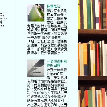
拯救魚缸
話說家中把魚
務知
缸放在窗邊，
ody，
雖然上班前多
別
會拉下窗簾以
妙，
免陽光照射，但每隔兩三週
都會長滿青苔，所以不時都
會清洗一下魚缸。我喜歡拿
一些沒有用的信用卡來
「摑」魚缸的玻璃，然後換
過濾棉，搞定後就開動過濾
器，一般隔天整缸水就會變
回清水，很少需要換水。
一名90後對前
途的困惑
收到一位年青
blog友的電
郵，提到他因
我的著作而開始接觸財務知
識，而且積極吸納相關知
識，更越來越有興趣。我常
說 I'm nobody，在網絡世界
中與其他人又互不認識，但
總在有意無意地影響著別
人，這是好事多於壞事。每