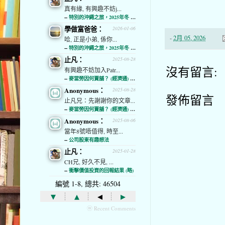
真有緣, 有興趣不妨j...
--
特別的沖繩之旅，2025年冬 (經濟通)
學做富爸爸：
2026-01-06
-
2月 05, 2026
哈, 正是小弟, 係你...
--
特別的沖繩之旅，2025年冬 (經濟通)
止凡：
2025-08-28
沒有留言:
有興趣不妨加入Patr...
--
麥當勞因何賣舖？ (經濟通) (略)
Anonymous：
2025-08-28
發佈留言
止凡兄：先謝謝你的文章...
--
麥當勞因何賣舖？ (經濟通) (略)
Anonymous：
2025-08-06
當年8號唔值得, 時至...
--
公司股東有趣想法
止凡：
2025-01-28
CH兄, 好久不見, ...
--
衝擊價值投資的回報結果 (略)
編號 1-8, 總共: 46504
▾
▴
◂
▸
ⓦ Recent Comments