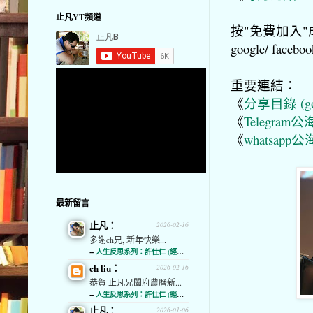
止凡YT頻道
按"免費加入"成
google/ f
重要連結：
《
分享目錄 (goog
《
Telegram公海
《
whatsapp公海
最新留言
止凡：
2026-02-16
多謝ch兄, 新年快樂...
--
人生反思系列：許仕仁 (經濟通)
ch liu：
2026-02-16
恭賀 止凡兄闔府農曆新...
--
人生反思系列：許仕仁 (經濟通)
止凡：
2026-01-06