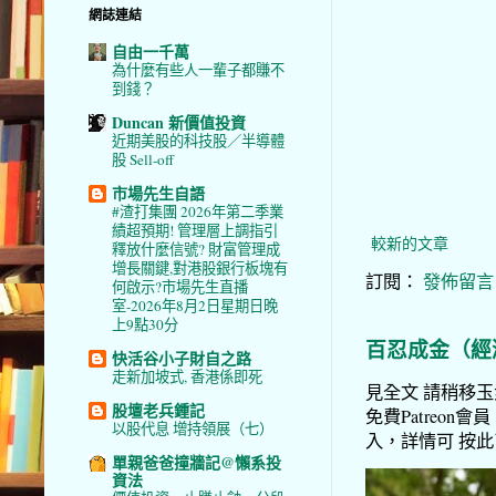
網誌連結
自由一千萬
為什麼有些人一輩子都賺不
到錢？
Duncan 新價值投資
近期美股的科技股／半導體
股 Sell-off
市場先生自語
#渣打集團 2026年第二季業
績超預期! 管理層上調指引
較新的文章
釋放什麼信號? 財富管理成
增長關鍵,對港股銀行板塊有
訂閱：
發佈留言 (
何啟示?市場先生直播
室-2026年8月2日星期日晚
上9點30分
百忍成金（經
快活谷小子財自之路
走新加坡式, 香港係即死
見全文 請稍移玉步
股壇老兵鍾記
免費Patreon會員
以股代息 增持領展（七）
入，詳情可 按此了解 
單親爸爸撞牆記@懶系投
資法