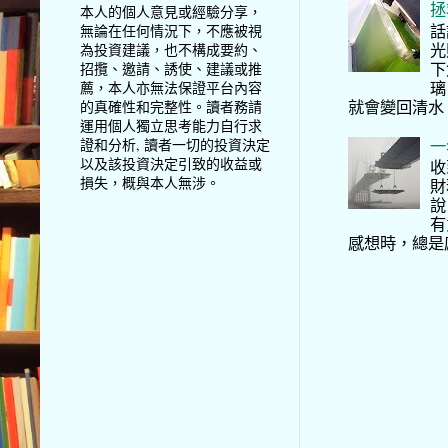
拯
本人的個人意見或經驗分享，
話
無論在任何情況下，不應被視
光
為投資建議，也不構成要約、
下
招攬、邀請、誘使、建議或推
璃
薦，本人亦無法保證平台內容
就會變回清水
的真確性和完整性。讀者務請
運用個人獨立思考能力自行求
一
證和分析, 讀者一切的投資決定
以及該投資決定引致的收益或
收
損失，概與本人無涉。
財
說
有
感想時，總是