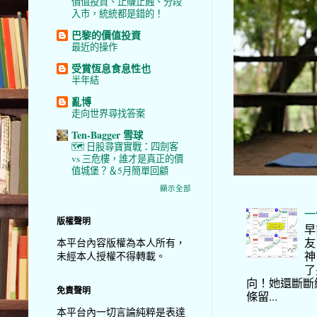
價值投資、止賺止蝕、分段
入市，統統都是錯的！
巴黎的價值投資
最近的操作
受賞恆息食息性也
半年結
亂博
走向世界尋找答案
Ten-Bagger 雪球
🗺️ 日股尋寶實戰：四劍客
vs 三危樓，誰才是真正的價
值城堡？＆5月簡單回顧
顯示全部
一
版權聲明
早
友
本平台內容版權為本人所有，
神
未經本人授權不得轉載。
了
向！她還斷斷
免責聲明
條留...
本平台內一切言論純粹是表達