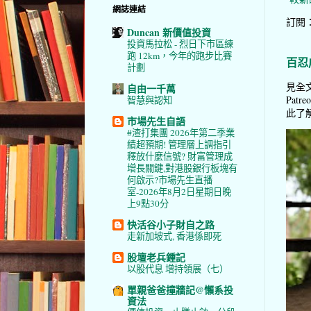
網誌連結
訂閱
Duncan 新價值投資
投資馬拉松 - 烈日下市區練
跑 12km，今年的跑步比賽
百忍
計劃
見全文
自由一千萬
Pat
智慧與認知
此了解 
市場先生自語
#渣打集團 2026年第二季業
績超預期! 管理層上調指引
釋放什麼信號? 財富管理成
增長關鍵,對港股銀行板塊有
何啟示?市場先生直播
室-2026年8月2日星期日晚
上9點30分
快活谷小子財自之路
走新加坡式, 香港係即死
股壇老兵鍾記
以股代息 增持領展（七）
單親爸爸撞牆記@懶系投
資法