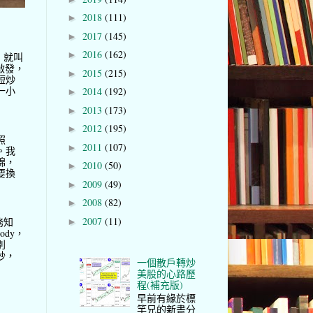
2018
(111)
►
2017
(145)
►
2016
(162)
►
，就叫
啟發，
2015
(215)
►
短炒
一小
2014
(192)
►
2013
(173)
►
2012
(195)
►
照
2011
(107)
►
。我
棉，
2010
(50)
►
要換
2009
(49)
►
2008
(82)
►
2007
(11)
務知
►
ody，
別
妙，
一個散戶轉炒
美股的心路歷
程(補充版)
早前有緣於標
竿兄的新書分