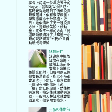
享會上認識一位年近五十的
blog友，就叫她W小姐吧。
當時覺得她聽到了價值投資
時很醒神，似有很深啟發，
學習態度亦十分積極。近
日，她似悟出了另一種投資
方法，是短炒美股，炒動
量，完全不一樣的方向！她
還斷斷續續錄了共超過一小
時的說話留言PM我(fb會自
動斬成每條留...
拯救魚缸
話說家中把魚
缸放在窗邊，
雖然上班前多
會拉下窗簾以
免陽光照射，但每隔兩三週
都會長滿青苔，所以不時都
會清洗一下魚缸。我喜歡拿
一些沒有用的信用卡來
「摑」魚缸的玻璃，然後換
過濾棉，搞定後就開動過濾
器，一般隔天整缸水就會變
回清水，很少需要換水。
一名90後對前