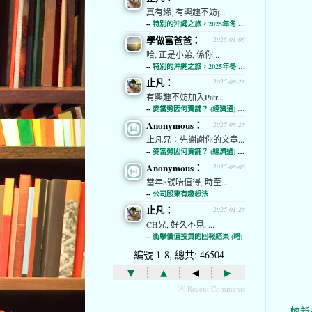
真有緣, 有興趣不妨j...
--
特別的沖繩之旅，2025年冬 (經濟通)
學做富爸爸：
2026-01-06
哈, 正是小弟, 係你...
--
特別的沖繩之旅，2025年冬 (經濟通)
止凡：
2025-08-28
有興趣不妨加入Patr...
--
麥當勞因何賣舖？ (經濟通) (略)
Anonymous：
2025-08-28
止凡兄：先謝謝你的文章...
--
麥當勞因何賣舖？ (經濟通) (略)
Anonymous：
2025-08-06
當年8號唔值得, 時至...
--
公司股東有趣想法
止凡：
2025-01-28
CH兄, 好久不見, ...
--
衝擊價值投資的回報結果 (略)
編號 1-8, 總共: 46504
▾
▴
◂
▸
ⓦ Recent Comments
較新