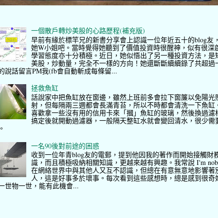
一個散戶轉炒美股的心路歷程(補充版)
早前有緣於標竿兄的新書分享會上認識一位年近五十的blog友
她W小姐吧。當時覺得她聽到了價值投資時很醒神，似有很深
學習態度亦十分積極。近日，她似悟出了另一種投資方法，是
美股，炒動量，完全不一樣的方向！她還斷斷續續錄了共超過
的說話留言PM我(fb會自動斬成每條留...
拯救魚缸
話說家中把魚缸放在窗邊，雖然上班前多會拉下窗簾以免陽光
射，但每隔兩三週都會長滿青苔，所以不時都會清洗一下魚缸
喜歡拿一些沒有用的信用卡來「摑」魚缸的玻璃，然後換過濾
搞定後就開動過濾器，一般隔天整缸水就會變回清水，很少需
。
一名90後對前途的困惑
收到一位年青blog友的電郵，提到他因我的著作而開始接觸財
識，而且積極吸納相關知識，更越來越有興趣。我常說 I'm nob
在網絡世界中與其他人又互不認識，但總在有意無意地影響著
人，這是好事多於壞事。每次看到這些感想時，總是感到很奇
一世物一世，能有此機會...