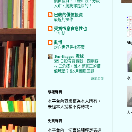
價值投資、止賺止蝕、分段
入市，統統都是錯的！
巴黎的價值投資
最近的操作
受賞恆息食息性也
半年結
亂博
時
走向世界尋找答案
Ten-Bagger 雪球
🗺️ 日股尋寶實戰：四劍客
vs 三危樓，誰才是真正的價
值城堡？＆5月簡單回顧
水
顯示全部
版權聲明
本平台內容版權為本人所有，
未經本人授權不得轉載。
人
免責聲明
本平台內一切言論純粹是表達