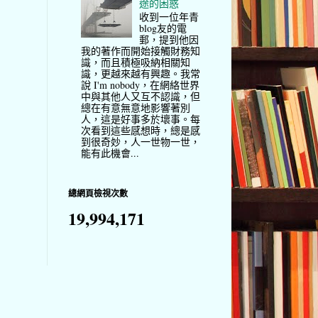
途的困惑
收到一位年青
blog友的電
郵，提到他因
我的著作而開始接觸財務知
識，而且積極吸納相關知
識，更越來越有興趣。我常
說 I'm nobody，在網絡世界
中與其他人又互不認識，但
總在有意無意地影響著別
人，這是好事多於壞事。每
次看到這些感想時，總是感
到很奇妙，人一世物一世，
能有此機會...
總網頁檢視次數
19,994,171