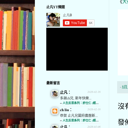
《
大
止凡YT頻道
最新留言
-
8月 
止凡：
2026-02-16
多謝ch兄, 新年快樂...
--
人生反思系列：許仕仁 (經濟通)
沒
ch liu：
2026-02-16
恭賀 止凡兄闔府農曆新...
發
--
人生反思系列：許仕仁 (經濟通)
止凡：
2026-01-06