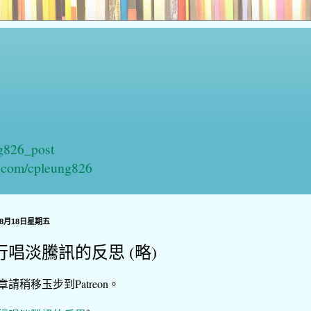
ng826_post
n.com/cpleung826
年8月18日星期五
行唱淡騰訊的反思 (略)
章請稍移玉步到Patreon。