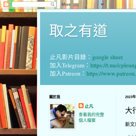
取之有道
止凡影片目錄：
google sheet
加入Telegram：
https://t.me/cpleu
加入Patreon：
https://www.patreo
關於我
2023
止凡
大
查看我的完整
個人檔案
新文