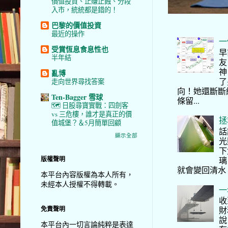
價值投資、止賺止蝕、分段
入市，統統都是錯的！
巴黎的價值投資
最近的操作
一
受賞恆息食息性也
早
半年結
友
神
亂博
了
走向世界尋找答案
向！她還斷斷
Ten-Bagger 雪球
條留...
🗺️ 日股尋寶實戰：四劍客
vs 三危樓，誰才是真正的價
拯
值城堡？＆5月簡單回顧
話
顯示全部
光
下
版權聲明
璃
就會變回清水
本平台內容版權為本人所有，
未經本人授權不得轉載。
一
收
免責聲明
財
說
本平台內一切言論純粹是表達