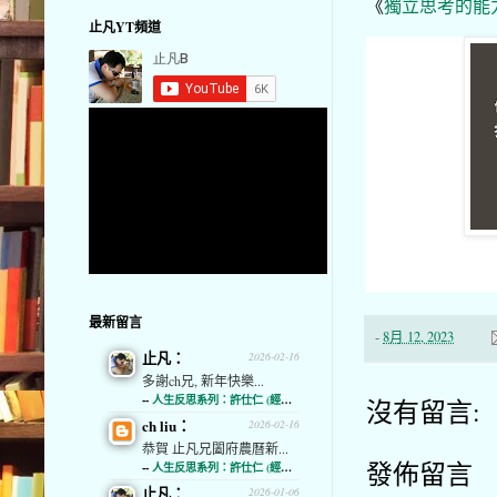
《
獨立思考的能
止凡YT頻道
最新留言
-
8月 12, 2023
止凡：
2026-02-16
多謝ch兄, 新年快樂...
--
人生反思系列：許仕仁 (經濟通)
沒有留言:
ch liu：
2026-02-16
恭賀 止凡兄闔府農曆新...
發佈留言
--
人生反思系列：許仕仁 (經濟通)
止凡：
2026-01-06