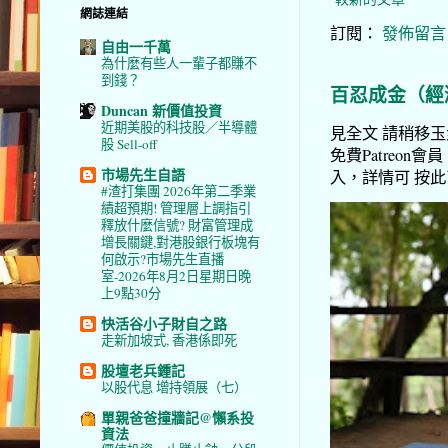
網誌連結
訂閱：
發佈留言 (
自由一千萬
為什麼有些人一輩子都賺不
到錢？
百忍成金（經
Duncan 新價值投資
近期美股的科技股／半導體
見全文 請稍移玉步
股 Sell-off
免費Patreon會員
市場先生自語
入，詳情可 按此了解 
#渣打集團 2026年第二季業
績超預期! 管理層上調指引
釋放什麼信號? 財富管理成
增長關鍵,對港股銀行板塊有
何啟示?市場先生直播
室-2026年8月2日星期日晚
上9點30分
快活谷小子財自之路
走新加坡式, 香港係即死
股壇老兵鍾記
以股代息 增持領展（七）
單親爸爸撞牆記@懶系投
資法