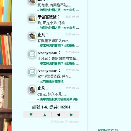
真有緣, 有興趣不妨j...
--
特別的沖繩之旅，2025年冬 (經濟通)
學做富爸爸：
2026-01-06
哈, 正是小弟, 係你...
--
特別的沖繩之旅，2025年冬 (經濟通)
止凡：
2025-08-28
有興趣不妨加入Patr...
--
麥當勞因何賣舖？ (經濟通) (略)
Anonymous：
2025-08-28
止凡兄：先謝謝你的文章...
--
麥當勞因何賣舖？ (經濟通) (略)
Anonymous：
2025-08-06
當年8號唔值得, 時至...
--
公司股東有趣想法
止凡：
2025-01-28
CH兄, 好久不見, ...
--
衝擊價值投資的回報結果 (略)
編號 1-8, 總共: 46504
▾
▴
◂
▸
ⓦ Recent Comments
較新的文章