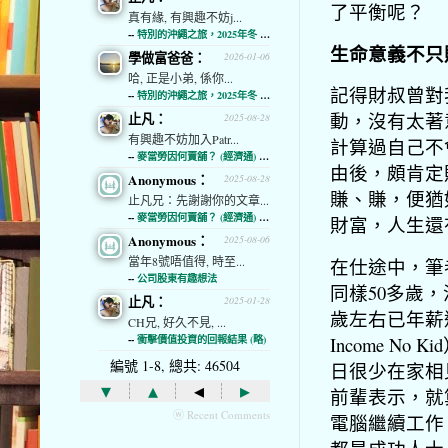
了平衡呢？
真有緣, 有興趣不妨j...
--
特別的沖繩之旅，2025年冬 (經濟通)
生命意義不只
學做富爸爸：
2026-01-06
哈, 正是小弟, 係你...
記得財叔曾對
--
特別的沖繩之旅，2025年冬 (經濟通)
動，沒有太著
止凡：
2025-08-28
有興趣不妨加入Patr...
計算過自己不
--
麥當勞因何賣舖？ (經濟通) (略)
由後，頗肯定
Anonymous：
2025-08-28
賺、賺，便猶
止凡兄：先謝謝你的文章...
--
麥當勞因何賣舖？ (經濟通) (略)
財富，人生還
Anonymous：
2025-08-06
當年8號唔值得, 時至...
在仕途中，筆
--
公司股東有趣想法
同樣50多歲
止凡：
2025-01-28
歲左右已年薪過
CH兄, 好久不見, ...
Income 
--
衝擊價值投資的回報結果 (略)
編號 1-8, 總共: 46504
日很少在家相
▾
▴
◂
▸
前輩表示，就
ⓦ Recent Comments
電腦繼續工作