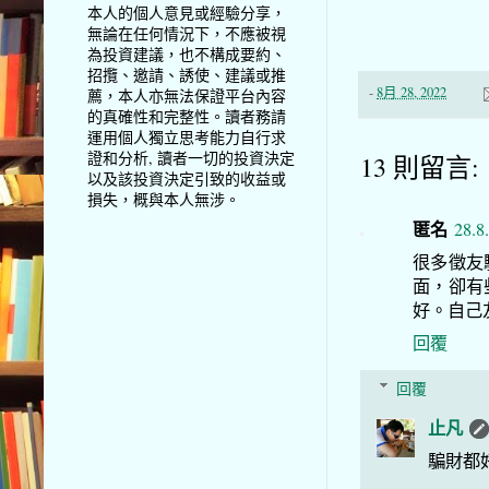
本人的個人意見或經驗分享，
無論在任何情況下，不應被視
為投資建議，也不構成要約、
招攬、邀請、誘使、建議或推
-
8月 28, 2022
薦，本人亦無法保證平台內容
的真確性和完整性。讀者務請
運用個人獨立思考能力自行求
證和分析, 讀者一切的投資決定
13 則留言:
以及該投資決定引致的收益或
損失，概與本人無涉。
匿名
28.8
很多徵友
面，卻有
好。自己
回覆
回覆
止凡
騙財都