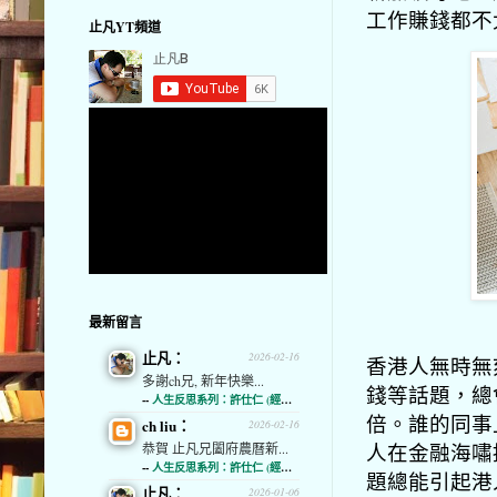
工作賺錢都不
止凡YT頻道
最新留言
止凡：
2026-02-16
香港人無時無
多謝ch兄, 新年快樂...
錢等話題，總
--
人生反思系列：許仕仁 (經濟通)
倍。誰的同事
ch liu：
2026-02-16
人在金融海嘯
恭賀 止凡兄闔府農曆新...
--
人生反思系列：許仕仁 (經濟通)
題總能引起港
止凡：
2026-01-06