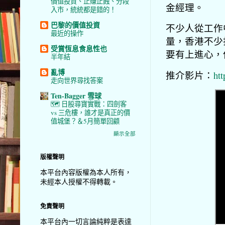
價值投資、止賺止蝕、分段
金經理。
入市，統統都是錯的！
巴黎的價值投資
不少人從工作
最近的操作
量，香港不少
受賞恆息食息性也
要有上進心，
半年結
亂博
推介影片：
ht
走向世界尋找答案
Ten-Bagger 雪球
🗺️ 日股尋寶實戰：四劍客
vs 三危樓，誰才是真正的價
值城堡？＆5月簡單回顧
顯示全部
版權聲明
本平台內容版權為本人所有，
未經本人授權不得轉載。
免責聲明
本平台內一切言論純粹是表達