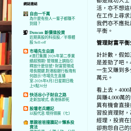
都是成功人士
網誌連結
活，亦不想這
自由一千萬
在工作上尋求
為什麼有些人一輩子都賺不
我們亦不應批
到錢？
平衡。
Duncan 新價值投資
近期美股的科技股／半導體
管理財富平衡
股 Sell-off
市場先生自語
計計數，假如
#渣打集團 2026年第二季業
績超預期! 管理層上調指引
是差勁了吧。4
釋放什麼信號? 財富管理成
一生又賺到多少
增長關鍵,對港股銀行板塊有
何啟示?市場先生直播
萬元。
室-2026年8月2日星期日晚
上9點30分
看上去，400
快活谷小子財自之路
與賺4,00
走新加坡式, 香港係即死
異有機會直接
股壇老兵鍾記
習投資理財，
以股代息 增持領展（七）
經理，投資在
單親爸爸撞牆記@懶系投
資法
卻抱怨自己的