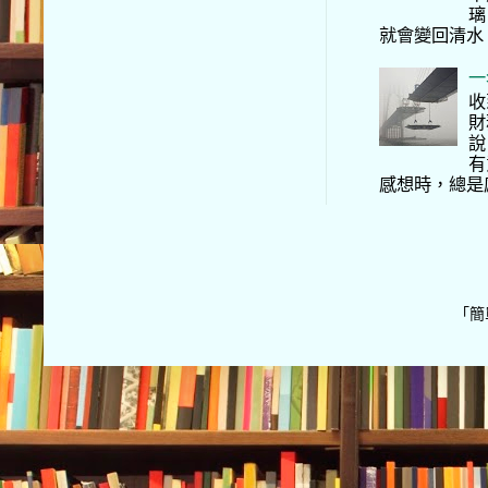
璃
就會變回清水
一
收
財
說
有
感想時，總是
「簡