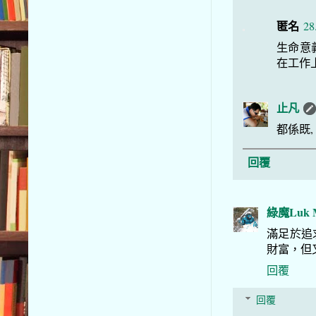
匿名
28
生命意
在工作
止凡
都係既
回覆
綠魔Luk M
滿足於追
財富，但
回覆
回覆