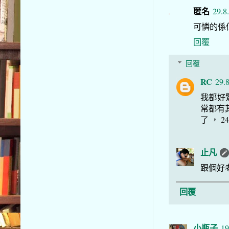
匿名
29.8
可憐的係
回覆
回覆
RC
29.
我都好
常都有
了 ， 24
止凡
跟個好
回覆
小瓶子
19