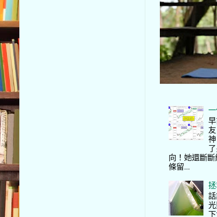
一
早
友
神
了
向！她還斷斷
條留...
拯
話
光
下