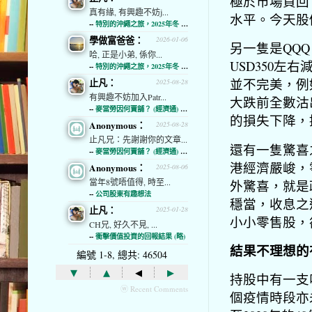
極於市場買回
真有緣, 有興趣不妨j...
水平。今天股
--
特別的沖繩之旅，2025年冬 (經濟通)
學做富爸爸：
2026-01-06
另一隻是QQ
哈, 正是小弟, 係你...
USD350
--
特別的沖繩之旅，2025年冬 (經濟通)
並不完美，例
止凡：
2025-08-28
有興趣不妨加入Patr...
大跌前全數沽
--
麥當勞因何賣舖？ (經濟通) (略)
的損失下降，
Anonymous：
2025-08-28
止凡兄：先謝謝你的文章...
還有一隻驚喜之
--
麥當勞因何賣舖？ (經濟通) (略)
港經濟嚴峻，
Anonymous：
2025-08-06
當年8號唔值得, 時至...
外驚喜，就是
--
公司股東有趣想法
穩當，收息之
止凡：
2025-01-28
小小零售股，
CH兄, 好久不見, ...
--
衝擊價值投資的回報結果 (略)
結果不理想的有
編號 1-8, 總共: 46504
▾
▴
◂
▸
持股中有一支叫
ⓦ Recent Comments
個疫情時段亦