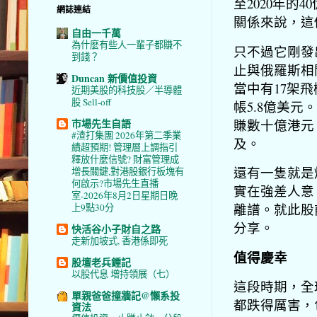
至2020年的
網誌連結
關係來說，這
自由一千萬
為什麼有些人一輩子都賺不
只不過它剛發
到錢？
止與俄羅斯相
Duncan 新價值投資
當中有17架
近期美股的科技股／半導體
股 Sell-off
帳5.8億美
賺數十億港元
市場先生自語
#渣打集團 2026年第二季業
及。
績超預期! 管理層上調指引
釋放什麼信號? 財富管理成
還有一隻就是煤
增長關鍵,對港股銀行板塊有
何啟示?市場先生直播
實在強差人意
室-2026年8月2日星期日晚
離譜。就此股
上9點30分
分享。
快活谷小子財自之路
走新加坡式, 香港係即死
值得慶幸
股壇老兵鍾記
以股代息 增持領展（七）
這段時期，全
單親爸爸撞牆記@懶系投
都跌得厲害，
資法