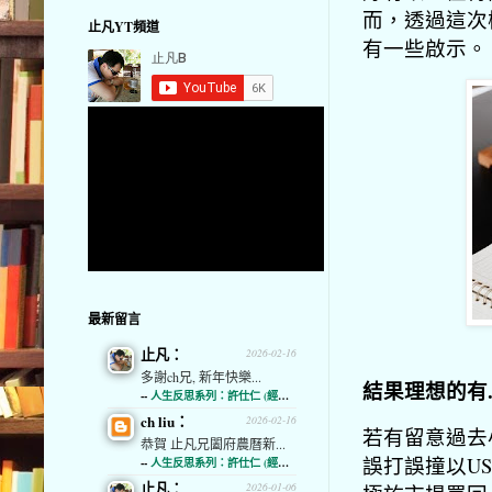
而，透過這次
止凡YT頻道
有一些啟示。
最新留言
止凡：
2026-02-16
多謝ch兄, 新年快樂...
結果理想的有..
--
人生反思系列：許仕仁 (經濟通)
ch liu：
2026-02-16
若有留意過去
恭賀 止凡兄闔府農曆新...
誤打誤撞以U
--
人生反思系列：許仕仁 (經濟通)
止凡：
2026-01-06