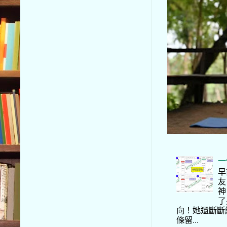
一
早
友
神
了
向！她還斷斷
條留...