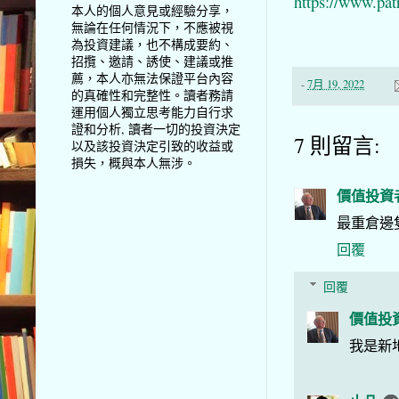
https://www.pat
本人的個人意見或經驗分享，
無論在任何情況下，不應被視
為投資建議，也不構成要約、
招攬、邀請、誘使、建議或推
薦，本人亦無法保證平台內容
-
7月 19, 2022
的真確性和完整性。讀者務請
運用個人獨立思考能力自行求
證和分析, 讀者一切的投資決定
7 則留言:
以及該投資決定引致的收益或
損失，概與本人無涉。
價值投資
最重倉邊
回覆
回覆
價值投
我是新