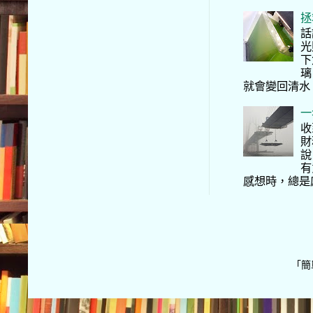
拯
話
光
下
璃
就會變回清水
一
收
財
說
有
感想時，總是
「簡