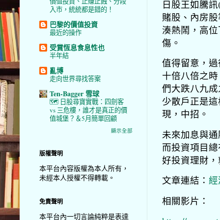
價值投資、止賺止蝕、分段
日股王如騰訊(0
入市，統統都是錯的！
賭股、內房股
巴黎的價值投資
湊熱鬧，高位
最近的操作
傷。
受賞恆息食息性也
半年結
值得留意，過
亂博
十倍八倍之時
走向世界尋找答案
們大跌八九成
Ten-Bagger 雪球
少散戶正是這
🗺️ 日股尋寶實戰：四劍客
vs 三危樓，誰才是真正的價
現，中招。
值城堡？＆5月簡單回顧
顯示全部
未來加息與通
而投資項目總
版權聲明
好投資理財，
本平台內容版權為本人所有，
未經本人授權不得轉載。
文章連結：
經
相關影片：
免責聲明
本平台內一切言論純粹是表達