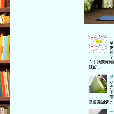
一
早
友
神
了
向！她還斷斷
條留...
拯
話
光
下
璃
就會變回清水
一