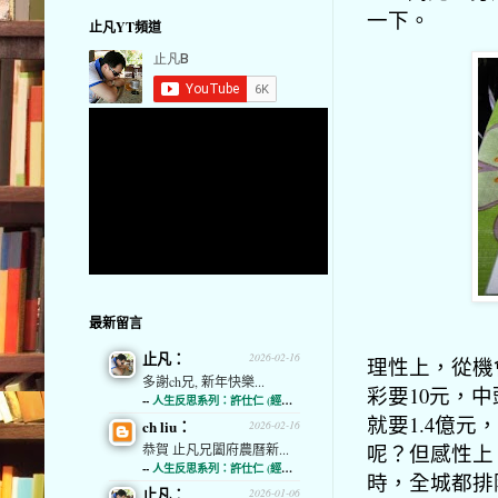
一下。
止凡YT頻道
最新留言
止凡：
2026-02-16
理性上，從機
多謝ch兄, 新年快樂...
彩要10元，
--
人生反思系列：許仕仁 (經濟通)
就要1.4億
ch liu：
2026-02-16
呢？但感性上
恭賀 止凡兄闔府農曆新...
--
人生反思系列：許仕仁 (經濟通)
時，全城都排
止凡：
2026-01-06