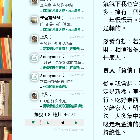
氣氛下我也會
真有緣, 有興趣不妨j...
多，擁有一個
--
特別的沖繩之旅，2025年冬 (經濟通)
學做富爸爸：
2026-01-06
三年慢慢玩。
哈, 正是小弟, 係你...
是輸的。
--
特別的沖繩之旅，2025年冬 (經濟通)
止凡：
2025-08-28
忽發奇想，若
有興趣不妨加入Patr...
財，相信很多
--
麥當勞因何賣舖？ (經濟通) (略)
Anonymous：
什麼人。
2025-08-28
止凡兄：先謝謝你的文章...
--
麥當勞因何賣舖？ (經濟通) (略)
買入「負債」
Anonymous：
2025-08-06
當年8號唔值得, 時至...
從前我會想，
--
公司股東有趣想法
定是新樓，車
止凡：
2025-01-28
行、吃好東西
CH兄, 好久不見, ...
少給家人，留
--
衝擊價值投資的回報結果 (略)
編號 1-8, 總共: 46504
法，大多集中
▾
▴
◂
▸
吸走現金流的
ⓦ Recent Comments
持續性。