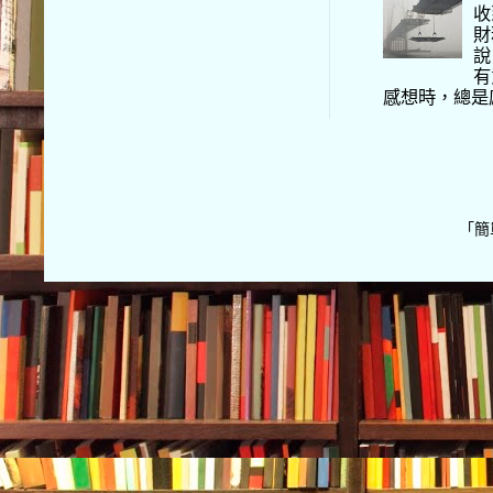
收
財
說
有
感想時，總是
「簡