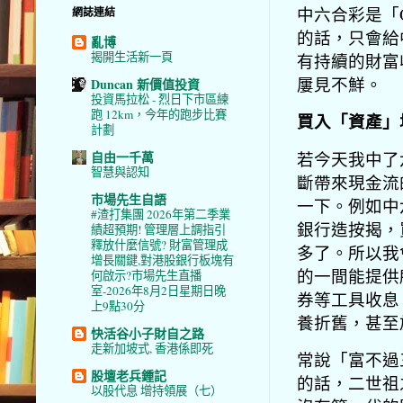
中六合彩是「O
網誌連結
的話，只會給
亂博
揭開生活新一頁
有持續的財富
屢見不鮮。
Duncan 新價值投資
投資馬拉松 - 烈日下市區練
跑 12km，今年的跑步比賽
買入「資產」
計劃
若今天我中了
自由一千萬
智慧與認知
斷帶來現金流
市場先生自語
一下。例如中
#渣打集團 2026年第二季業
銀行造按揭，
績超預期! 管理層上調指引
釋放什麼信號? 財富管理成
多了。所以我
增長關鍵,對港股銀行板塊有
的一間能提供
何啟示?市場先生直播
室-2026年8月2日星期日晚
券等工具收息
上9點30分
養折舊，甚至
快活谷小子財自之路
走新加坡式, 香港係即死
常說「富不過
股壇老兵鍾記
的話，二世祖
以股代息 增持領展（七）