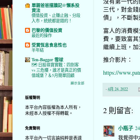
沒有第一代的
單親爸爸撞牆記@懶系投
三代，對金錢
資法
價值投資、止賺止蝕、分段
債」，不斷製
入市，統統都是錯的！
富人的消費模
巴黎的價值投資
最近的操作
費，要致富其
受賞恆息食息性也
繼續上班，加
半年結
推介影片：
Ten-Bagger 雪球
🗺️ 日股尋寶實戰：四劍客
vs 三危樓，誰才是真正的價
https://www.pat
值城堡？＆5月簡單回顧
顯示全部
-
4月 24, 2022
版權聲明
本平台內容版權為本人所有，
2 則留言:
未經本人授權不得轉載。
小瓶子
24
免責聲明
我覺得中
本平台內一切言論純粹是表達