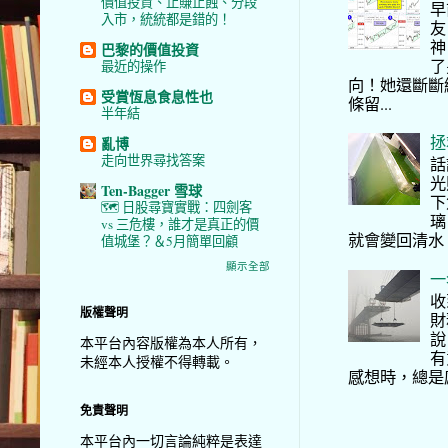
價值投資、止賺止蝕、分段
早
入市，統統都是錯的！
友
神
巴黎的價值投資
了
最近的操作
向！她還斷斷
受賞恆息食息性也
條留...
半年結
拯
亂博
走向世界尋找答案
話
光
Ten-Bagger 雪球
下
🗺️ 日股尋寶實戰：四劍客
璃
vs 三危樓，誰才是真正的價
就會變回清水
值城堡？＆5月簡單回顧
顯示全部
一
收
版權聲明
財
說
本平台內容版權為本人所有，
有
未經本人授權不得轉載。
感想時，總是
免責聲明
本平台內一切言論純粹是表達