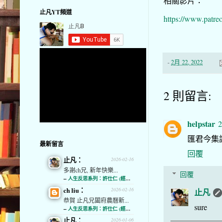
相關影片：
止凡YT頻道
https://www.patre
-
2月 22, 2022
2 則留言:
helpstar
2
匯君今集
最新留言
回覆
止凡：
2026-02-16
多謝ch兄, 新年快樂...
回覆
--
人生反思系列：許仕仁 (經濟通)
ch liu：
2026-02-16
止凡
恭賀 止凡兄闔府農曆新...
sure
--
人生反思系列：許仕仁 (經濟通)
止凡：
2026-01-06