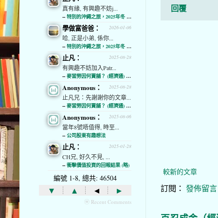
回覆
真有緣, 有興趣不妨j...
--
特別的沖繩之旅，2025年冬 (經濟通)
學做富爸爸：
2026-01-06
哈, 正是小弟, 係你...
--
特別的沖繩之旅，2025年冬 (經濟通)
止凡：
2025-08-28
有興趣不妨加入Patr...
--
麥當勞因何賣舖？ (經濟通) (略)
Anonymous：
2025-08-28
止凡兄：先謝謝你的文章...
--
麥當勞因何賣舖？ (經濟通) (略)
Anonymous：
2025-08-06
當年8號唔值得, 時至...
--
公司股東有趣想法
止凡：
2025-01-28
CH兄, 好久不見, ...
--
衝擊價值投資的回報結果 (略)
較新的文章
編號 1-8, 總共: 46504
訂閱：
發佈留言 (
▾
▴
◂
▸
ⓦ Recent Comments