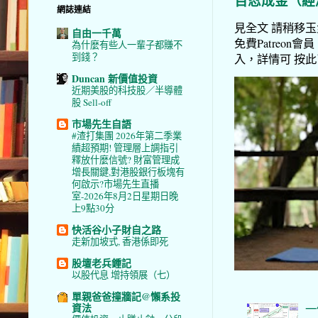
百忍成金（經
網誌連結
見全文 請稍移玉步
自由一千萬
免費Patreon會員
為什麼有些人一輩子都賺不
到錢？
入，詳情可 按此了解 
Duncan 新價值投資
近期美股的科技股／半導體
股 Sell-off
市場先生自語
#渣打集團 2026年第二季業
績超預期! 管理層上調指引
釋放什麼信號? 財富管理成
增長關鍵,對港股銀行板塊有
何啟示?市場先生直播
室-2026年8月2日星期日晚
上9點30分
快活谷小子財自之路
走新加坡式, 香港係即死
股壇老兵鍾記
以股代息 增持領展（七）
單親爸爸撞牆記@懶系投
資法
一