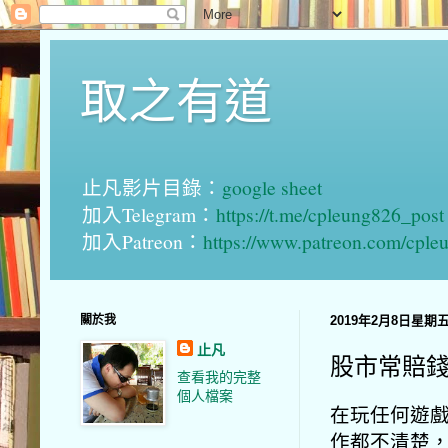
取之有道
止凡影片目錄：
google sheet
加入Telegram：
https://t.me/cpleung826_post
加入Patreon：
https://www.patreon.com/cple
關於我
2019年2月8日星期
止凡
股市常賠
查看我的完整
個人檔案
在玩任何遊
作都不清楚