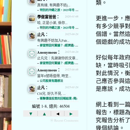
類。
真有緣, 有興趣不妨j...
--
特別的沖繩之旅，2025年冬 (經濟通)
學做富爸爸：
更進一步，
2026-01-06
哈, 正是小弟, 係你...
有多少競爭
--
特別的沖繩之旅，2025年冬 (經濟通)
個譜。當然
止凡：
2025-08-28
個遊戲的成
有興趣不妨加入Patr...
--
麥當勞因何賣舖？ (經濟通) (略)
Anonymous：
2025-08-28
好似每年政府招
止凡兄：先謝謝你的文章...
--
麥當勞因何賣舖？ (經濟通) (略)
缺，當時吸引
Anonymous：
2025-08-06
對此情況，
當年8號唔值得, 時至...
己應否參與這
--
公司股東有趣想法
是應該，成功
止凡：
2025-01-28
CH兄, 好久不見, ...
--
衝擊價值投資的回報結果 (略)
網上看到一
編號 1-8, 總共: 46504
報告，標題為"Do 
▾
▴
◂
▸
究報告分析了
ⓦ Recent Comments
幾個結論。