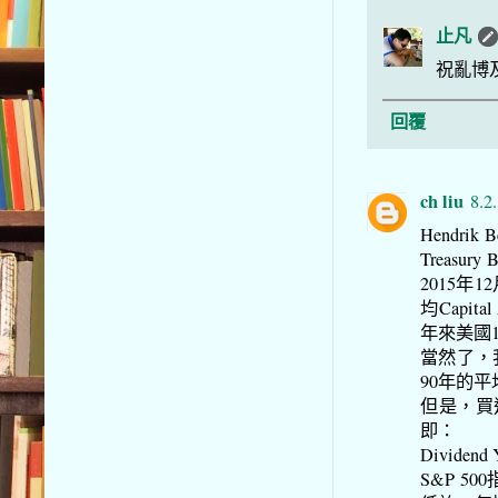
止凡
祝亂博
回覆
ch liu
8.2
Hendrik
Treas
2015年1
均Capit
年來美國10
當然了，
90年的平
但是，買
即：
Dividend 
S&P 50