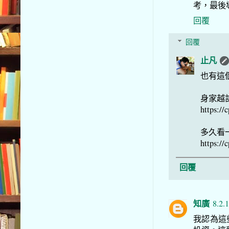
考，最後
回覆
回覆
止凡
也有這
身家越
https://
多久看
https://
回覆
知廣
8.2.
我認為這