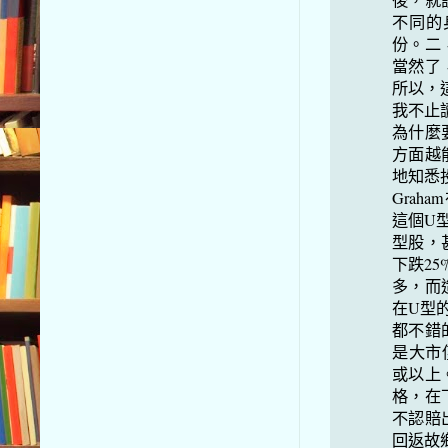
後，就
不同的
份。二
當然了
所以，
我不止
為什麼
方面越
地知悉
Gra
這個U
型股，
下跌2
多，而
在U型
都不錯
是大市
或以上
格，在
不認賠
回返故