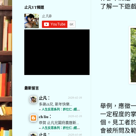
了解一下遊
止凡YT頻道
最新留言
止凡：
2026-02-16
舉例，應徵
多謝ch兄, 新年快樂...
--
人生反思系列：許仕仁 (經濟通)
一定程度的
ch liu：
2026-02-16
個。見工者
恭賀 止凡兄闔府農曆新...
--
人生反思系列：許仕仁 (經濟通)
會被所問及
止凡：
2026-01-06