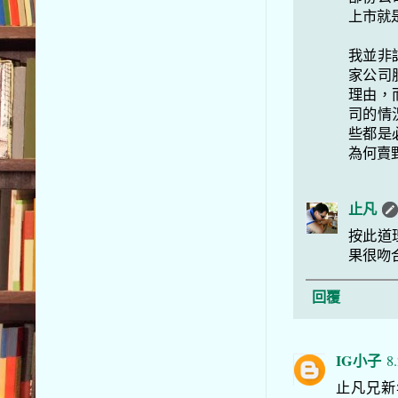
上市就
我並非
家公司
理由，
司的情
些都是
為何賣
止凡
按此道
果很吻
回覆
IG小子
8
止凡兄新