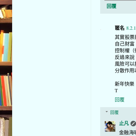
回覆
匿名
8.2.
其實股票
自己財富
控制權（
反過來說
風險可以
分散作用
新年快樂
T
回覆
回覆
止凡
金融海