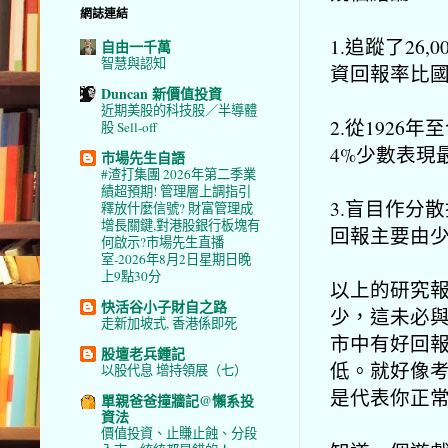
網誌連結
1.追蹤了2
自由一千萬
智慧與認知
資回報率比
Duncan 新價值投資
近期美股的科技股／半導體
2.從192
股 Sell-off
4%少數表現
市場先生自語
#渣打集團 2026年第二季業
績超預期! 管理層上調指引
3.盲目作分
釋放什麼信號? 財富管理成
增長關鍵,對港股銀行板塊有
回報主要由
何啟示?市場先生直播
室-2026年8月2日星期日晚
上9點30分
以上的研究
快活谷小子財自之路
少，這未必
走新加坡式, 香港係即死
市中有好回
股壇老兵鍾記
低。就好像
以股代息 增持領展（七）
是代表你正
單親爸爸撞牆記@懶系投
資法
價值投資、止賺止蝕、分段