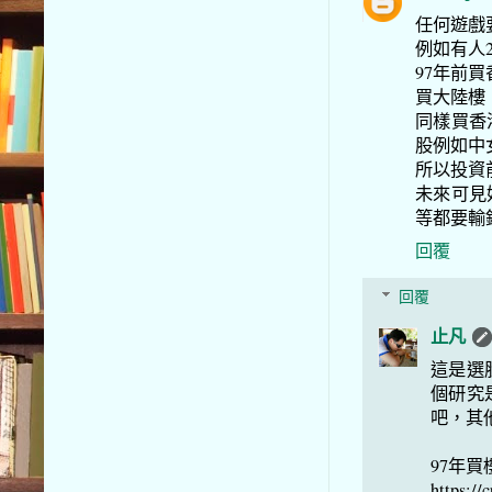
任何遊戲
例如有人
97年前
買大陸樓
同樣買香港
股例如中
所以投資
未來可見
等都要輸
回覆
回覆
止凡
這是選
個研究
吧，其
97年
https://