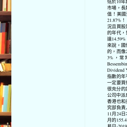
低於10
市場，長
值！美國這
21.87%！
況且買股
的年代，如
達14.5
來說，國
的，而像
3%，常
Besse
Divid
指數的年平
一定要買
很充分的話
公司中派
香港也和
究部負責
11月24
月的155
易日-20