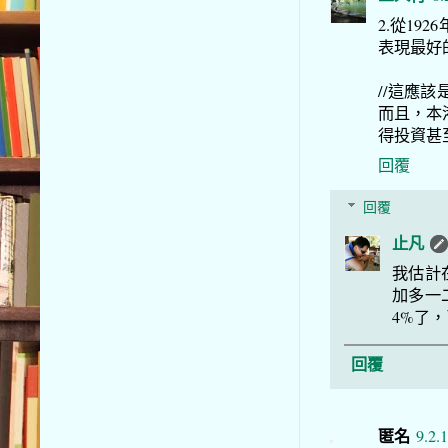
2.從1
表現最好
//這應
而且，本
得投資甚
回覆
回覆
止凡
我估計
加多一
4%了
回覆
匿名
9.2.