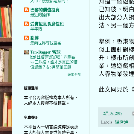
知道一個遊
入市，統統都是錯的！
己知彼。明
巴黎的價值投資
最近的操作
出大部分人
受賞恆息食息性也
法。另一個
半年結
亂博
舉例，香港
走向世界尋找答案
似上面針對
Ten-Bagger 雪球
升，樓市所創
🗺️ 日股尋寶實戰：四劍客
vs 三危樓，誰才是真正的價
業，這遊戲
值城堡？＆5月簡單回顧
人靠物業發
顯示全部
此文同見於
版權聲明
本平台內容版權為本人所有，
未經本人授權不得轉載。
-
2月 08, 2019
免責聲明
Labels:
經濟通
本平台內一切言論純粹是表達
本人的個人意見或經驗分享，