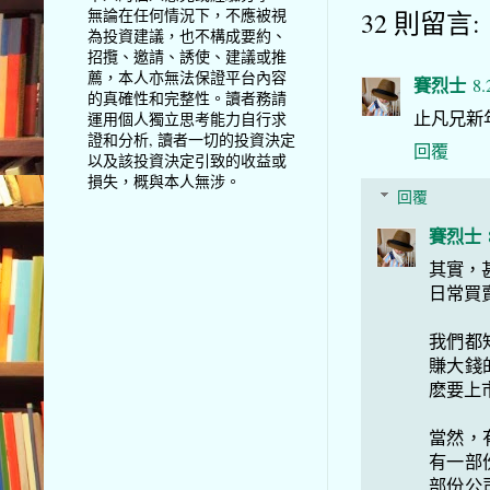
無論在任何情況下，不應被視
32 則留言:
為投資建議，也不構成要約、
招攬、邀請、誘使、建議或推
薦，本人亦無法保證平台內容
賽烈士
8.
的真確性和完整性。讀者務請
止凡兄新
運用個人獨立思考能力自行求
證和分析, 讀者一切的投資決定
回覆
以及該投資決定引致的收益或
損失，概與本人無涉。
回覆
賽烈士
其實，
日常買
我們都
賺大錢
麽要上
當然，
有一部
部份公