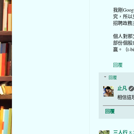
我剛Go
究，所以
招聘政務
個人對那
部份個股
贏。（t-
回覆
回覆
止凡
相信這
回覆
三人行
8.