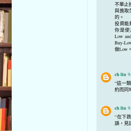
不單止
與進取
的。
投資能
你是使用B
Low a
Buy
做Lo
ch liu
9
“這一
約而同
ch liu
9
“在下
誤，見