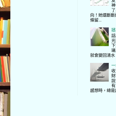
友
神
了
向！她還斷斷
條留...
拯
話
光
下
璃
就會變回清水
一
收
財
說
有
感想時，總是