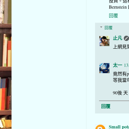
投資。這
Bernstei
回覆
回覆
止凡
上網見
太一
13
竟然有p
等我當年
90後 天
回覆
Small pot