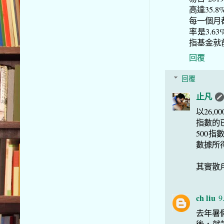
高達35.
每一個月都
率是3.
指基金就
回覆
回覆
止凡
以26,
指數的已
500指
數據所
其實散
ch liu
9
去年暑假，