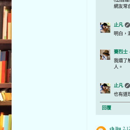
網友常
止凡
明白，
賽烈士
我還了
人。
止凡
也有道
回覆
ch liu
2.1