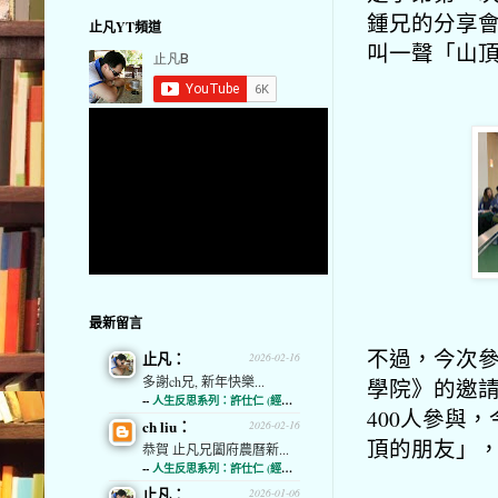
鍾兄的分享
止凡YT頻道
叫一聲「山
最新留言
不過，今次
止凡：
2026-02-16
多謝ch兄, 新年快樂...
學院》的邀請
--
人生反思系列：許仕仁 (經濟通)
400人參與
ch liu：
2026-02-16
頂的朋友」
恭賀 止凡兄闔府農曆新...
--
人生反思系列：許仕仁 (經濟通)
止凡：
2026-01-06