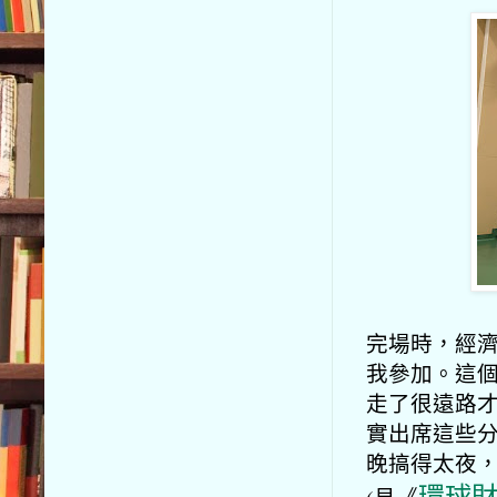
完場時，經
我參加。這
走了很遠路
實出席這些
晚
搞得
太夜
環球財
(見《