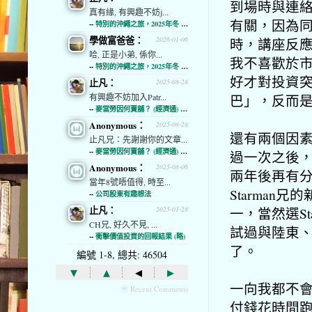
到場時與連
真有緣, 有興趣不妨j...
有關，因為
--
特別的沖繩之旅，2025年冬 (經濟通)
學做富爸爸：
時，講座反
2026-01-06
哈, 正是小弟, 係你...
我不喜歡於
--
特別的沖繩之旅，2025年冬 (經濟通)
好才對投資
止凡：
2025-08-28
巴」，反而
有興趣不妨加入Patr...
--
麥當勞因何賣舖？ (經濟通) (略)
Anonymous：
2025-08-28
還有兩個因
止凡兄：先謝謝你的文章...
--
麥當勞因何賣舖？ (經濟通) (略)
過一次之後
Anonymous：
2025-08-06
兩年後再有
當年8號唔值得, 時至...
Starman
--
公司股東有趣想法
止凡：
一，當然選S
2025-01-28
CH兄, 好久不見, ...
試過與陸東
--
衝擊價值投資的回報結果 (略)
了。
編號 1-8, 總共: 46504
▾
▴
◂
▸
一向我都不
ⓦ Recent Comments
付錢花時間跑