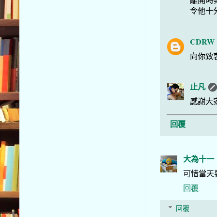
離開時
令他十
CDRW
向你致
止凡
感謝大
回覆
大為十一
可惜當天
回覆
回覆