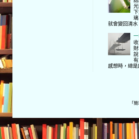
光
下
璃
就會變回清水
一
收
財
說
有
感想時，總是
「簡