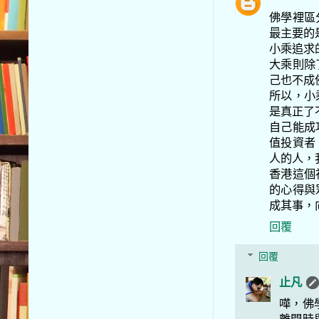
佛學裡區
最主要的
小乘追求
大乘則除
己也不成
所以，小
是真正了
自己能成
值投資者
人的人，
香港這個
的心得與
成其事，
回覆
回覆
止凡
嘩，佛