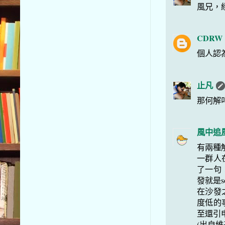
風兄，
CDRW
個人認
止凡
那何解
風中追
有兩種
一群人
了一句：
發就是s
在沙發
度低的
至還引
(出自維