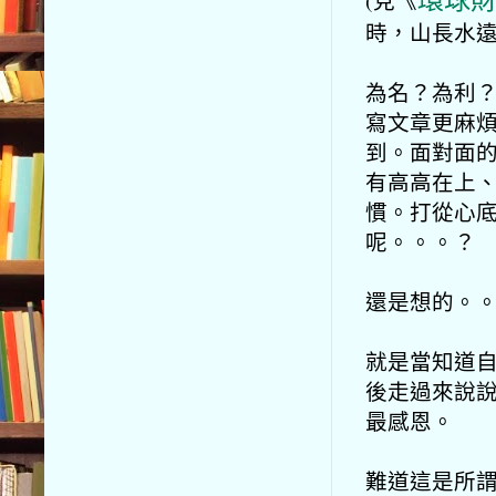
時，山長水
為名？為利？
寫文章更麻煩
到。面對面
有高高在上、
慣。打從心
呢。。。？
還是想的。
就是當知道
後走過來說
最感恩。
難道這是所謂