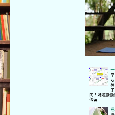
一
早
友
神
了
向！她還斷斷
條留...
拯
話