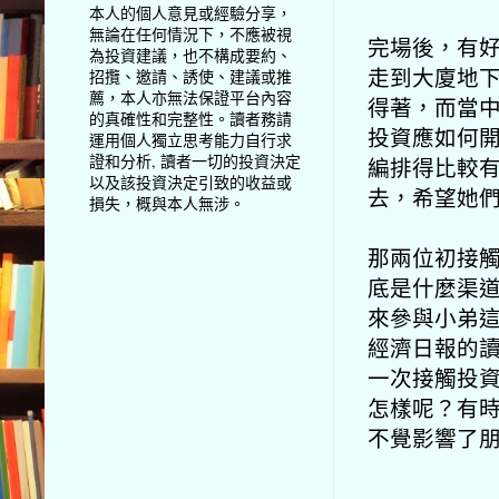
本人的個人意見或經驗分享，
無論在任何情況下，不應被視
完場後，有
為投資建議，也不構成要約、
走到大廈地
招攬、邀請、誘使、建議或推
薦，本人亦無法保證平台內容
得著，而當
的真確性和完整性。讀者務請
投資應如何開
運用個人獨立思考能力自行求
證和分析, 讀者一切的投資決定
編排得比較
以及該投資決定引致的收益或
去，希望
她
損失，概與本人無涉。
那兩位
初接
底是什麼渠
來參與小弟這
經濟日報的讀
一次接觸投資
怎樣呢？有時可能
不覺影響了