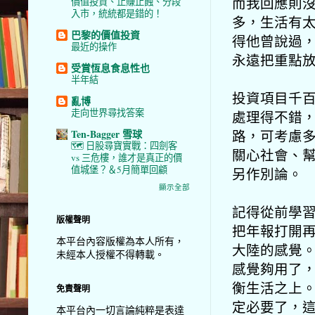
而我回應則
價值投資、止賺止蝕、分段
入市，統統都是錯的！
多，生活有
巴黎的價值投資
得他曾說過
最近的操作
永遠把重點
受賞恆息食息性也
半年結
投資項目千
亂博
走向世界尋找答案
處理得
不錯
路，可考慮
Ten-Bagger 雪球
🗺️ 日股尋寶實戰：四劍客
關心社會、
vs 三危樓，誰才是真正的價
值城堡？＆5月簡單回顧
另作別論。
顯示全部
記得從前學
版權聲明
把年報打開
本平台內容版權為本人所有，
大陸的感覺
未經本人授權不得轉載。
感覺夠用了
衡生活之上
免責聲明
定必要了，
本平台內一切言論純粹是表達