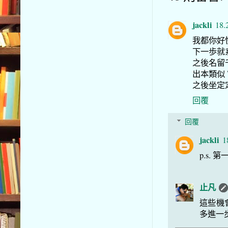
jackli
18.
我都你好
下一歩就
之後名留
出本類似 富爸
之後坐定定
回覆
回覆
jackli
1
p.s. 
止凡
這些機
多進一