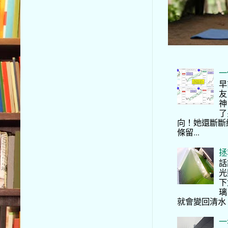
一
早
友
神
了
向！她還斷斷
條留...
拯
話
光
下
璃
就會變回清水
一