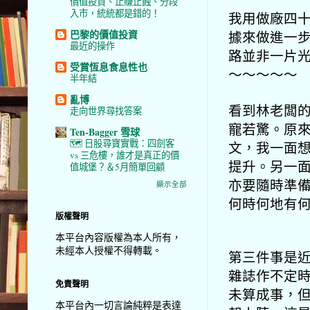
價值投資、止賺止蝕、分段
入市，統統都是錯的！
我用做廠四
巴黎的價值投資
據來做進一步
最近的操作
路並非一片
受賞恆息食息性也
～～～～～
半年結
亂博
看到林老闆
走向世界尋找答案
寵若驚。
原
Ten-Bagger 雪球
🗺️ 日股尋寶實戰：四劍客
文，我一面
vs 三危樓，誰才是真正的價
提升。另一
值城堡？＆5月簡單回顧
亦要隨時準
顯示全部
何時何地有
版權聲明
本平台內容版權為本人所有，
未經本人授權不得轉載。
第三件事是近
雜誌作不定
免責聲明
未算成事，
本平台內一切言論純粹是表達