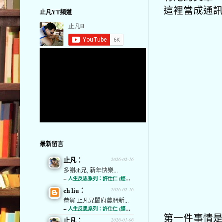
這裡當成通
止凡YT頻道
最新留言
止凡：
2026-02-16
多謝ch兄, 新年快樂...
--
人生反思系列：許仕仁 (經濟通)
ch liu：
2026-02-16
恭賀 止凡兄闔府農曆新...
--
人生反思系列：許仕仁 (經濟通)
第一件事情
止凡：
2026-01-06