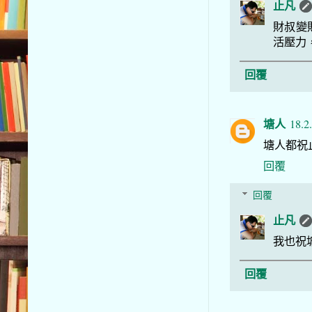
止凡
財叔變
活壓力
回覆
塘人
18.2
塘人都祝
回覆
回覆
止凡
我也祝
回覆