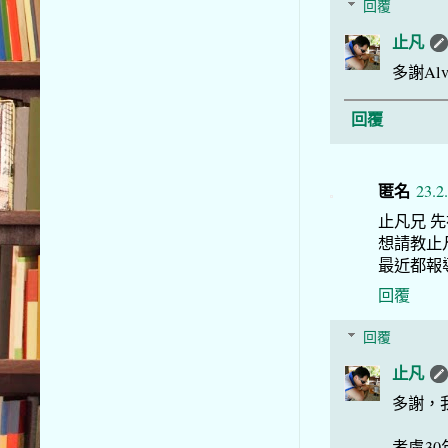
回覆
止凡
多謝A
回覆
匿名
23.2
止凡兄 
想請教止凡
最近都報
回覆
回覆
止凡
多謝，
考慮3