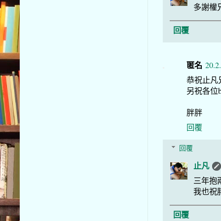
多謝權
回覆
匿名
20.2
恭祝止凡
另祝各位b
胖胖
回覆
回覆
止凡
三年抱
我也祝
回覆