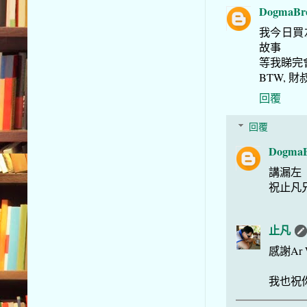
DogmaBre
我今日買
故事
等我睇完
BTW, 
回覆
回覆
DogmaB
講漏左
祝止凡
止凡
感謝Ar
我也祝