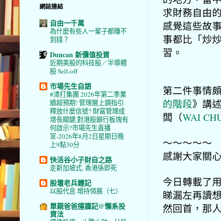
網誌連結
求財務自由的
自由一千萬
感覺這些故事
為什麼有些人一輩子都賺不
事都比「炒
到錢？
習。
Duncan 新價值投資
近期美股的科技股／半導體
股 Sell-off
市場先生自語
第二件事情
#渣打集團 2026年第二季業
的階段
》
講
績超預期! 管理層上調指引
釋放什麼信號? 財富管理成
闆（
WAI CH
增長關鍵,對港股銀行板塊有
何啟示?市場先生直播
室-2026年8月2日星期日晚
～～～～～
上9點30分
感謝大家關
快活谷小子財自之路
走新加坡式, 香港係即死
今日轉載了
股壇老兵鍾記
以股代息 增持領展（七）
睇漏左再讀
單親爸爸撞牆記@懶系投
然回首，那
資法