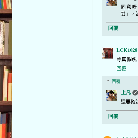
同意呀
婪」，
回覆
LCK1028
等真係跌,
回覆
回覆
止凡
還要確
回覆