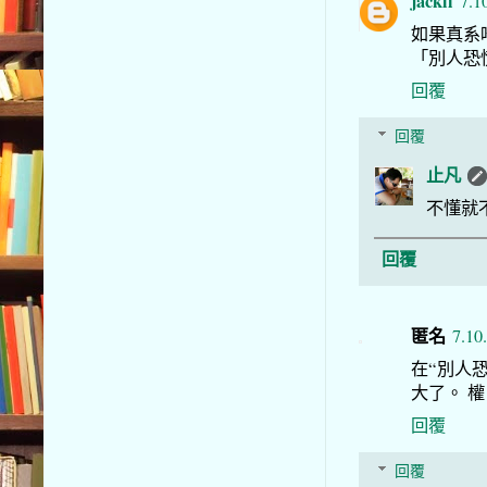
jackli
7.1
如果真系
「別人恐慌
回覆
回覆
止凡
不懂就
回覆
匿名
7.10
在“別人
大了。 權
回覆
回覆