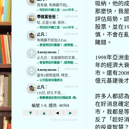
吸納，他的
真有緣, 有興趣不妨j...
那麼快，
我
--
特別的沖繩之旅，2025年冬 (經濟通)
學做富爸爸：
2026-01-06
評估局勢，
哈, 正是小弟, 係你...
股票，
並在1
--
特別的沖繩之旅，2025年冬 (經濟通)
慎，
不會在
止凡：
2025-08-28
有興趣不妨加入Patr...
賭錯。
--
麥當勞因何賣舖？ (經濟通) (略)
Anonymous：
2025-08-28
1998年亞
止凡兄：先謝謝你的文章...
--
麥當勞因何賣舖？ (經濟通) (略)
年的經濟大
Anonymous：
2025-08-06
市。還有200
當年8號唔值得, 時至...
億元基建後
--
公司股東有趣想法
止凡：
2025-01-28
CH兄, 好久不見, ...
許多人都認
--
衝擊價值投資的回報結果 (略)
在好消息確定
編號 1-8, 總共: 46504
市，
我都是
▾
▴
◂
▸
反了「
趁好
ⓦ Recent Comments
的投資智慧