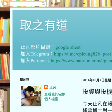
取之有道
止凡影片目錄：
google sheet
加入Telegram：
https://t.me/cpleung826_post
加入Patreon：
https://www.patreon.com/cple
關於我
2014年10月7日星期
止凡
投資與投
查看我的完整
個人檔案
今天止凡在
述曾博士對