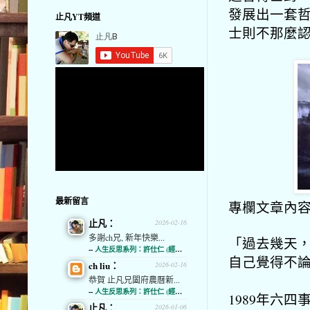
發展出一套
止凡YT頻道
士則不那麼
最新留言
專欄文章內
止凡：
2026-02-16
多謝ch兄, 新年快樂...
「過去幾天
--
人生反思系列：許仕仁 (經濟通)
自己覺得不
ch liu：
2026-02-16
恭賀 止凡兄闔府農曆新...
--
人生反思系列：許仕仁 (經濟通)
1989年六四
止凡：
2026-01-06