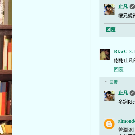
止凡
權兄說
回覆
RkwC
8.
謝謝止凡
回覆
回覆
止凡
多謝Ri
almond
曾淵滄