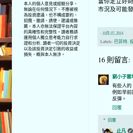
當你定立好
本人的個人意見或經驗分享，
市況及可能
無論在任何情況下，不應被視
為投資建議，也不構成要約、
招攬、邀請、誘使、建議或推
薦，本人亦無法保證平台內容
的真確性和完整性。讀者務請
-
10月 07, 2014
運用個人獨立思考能力自行求
Labels:
巴菲特
,
證和分析, 讀者一切的投資決定
以及該投資決定引致的收益或
損失，概與本人無涉。
16 則留言:
窮小子雲
有些人的
例如早前
反彈。
回覆
回覆
止凡