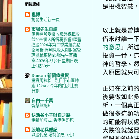
網誌連結
是投機智慧
亂博
揭開生活新一頁
市場先生自語
以上就是曾
匯豐控股受徵收境外保單收
借來討論一
益20%個人所得税影響?匯豐
控股2026年第二季業績亮點
的意思
」所
全解析!淨利息收入與財富管
投資一番，
理雙輪驅動!市場先生直播
室-2026年8月9日星期日晚
神的哲學。
上9點30分
入原因就只
Duncan 新價值投資
投資馬拉松 - 烈日下市區練
跑 12km，今年的跑步比賽
正如在之前
計劃
後要做如此
自由一千萬
析，
一個真
智慧與認知
做很多這類
快活谷小子財自之路
走新加坡式, 香港係即死
的確能得以
大跌後就話
股壇老兵鍾記
以股代息 增持領展（七）
蹤股神的做