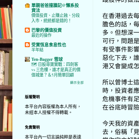
單親爸爸撞牆記@懶系投
資法
在香港過去
價值投資、止賺止蝕、分段
入市，統統都是錯的！
膽色的話，
巴黎的價值投資
多。但想深
最近的操作
可行，
問題
受賞恆息食息性也
有受事件影
半年結
惡化下去，
Ten-Bagger 雪球
🗺️ 日股尋寶實戰：四劍客
港又會變成
vs 三危樓，誰才是真正的價
值城堡？＆5月簡單回顧
所以曾博士
顯示全部
時，
投資者
版權聲明
危機事件有
在谷底時冒
本平台內容版權為本人所有，
未經本人授權不得轉載。
今天我的資
免責聲明
去，俗稱「
本平台內一切言論純粹是表達