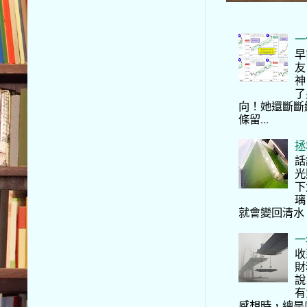
一
早
友
神
了
向！她還斷斷
條留...
拯
話
光
下
璃
就會變回清水
一
收
財
說
有
感想時，總是