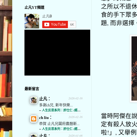
之所以不退休
止凡YT頻道
食的手下眾多
題, 而非選擇
最新留言
止凡：
2026-02-16
多謝ch兄, 新年快樂...
--
人生反思系列：許仕仁 (經濟通)
當時阿傑在說
ch liu：
2026-02-16
定有殺人放火
恭賀 止凡兄闔府農曆新...
--
人生反思系列：許仕仁 (經濟通)
啦!」, 又
止凡：
2026-01-06