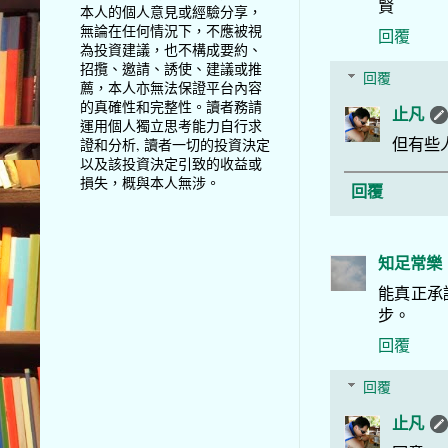
賢
本人的個人意見或經驗分享，
無論在任何情況下，不應被視
回覆
為投資建議，也不構成要約、
招攬、邀請、誘使、建議或推
回覆
薦，本人亦無法保證平台內容
的真確性和完整性。讀者務請
止凡
運用個人獨立思考能力自行求
但有些
證和分析, 讀者一切的投資決定
以及該投資決定引致的收益或
損失，概與本人無涉。
回覆
知足常樂
能真正承認
步。
回覆
回覆
止凡