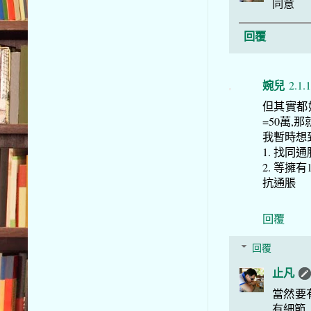
同意
回覆
婉兒
2.1.
但其實都
=50萬,
我暫時想
1. 找同通
2. 等擁
抗通脹
回覆
回覆
止凡
當然要
有細節