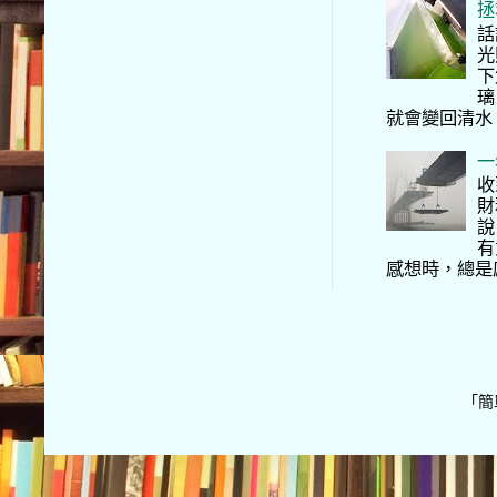
拯
話
光
下
璃
就會變回清水
一
收
財
說
有
感想時，總是
「簡