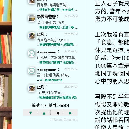
正人君子就只
真有緣, 有興趣不妨j...
方的, 當年不
--
特別的沖繩之旅，2025年冬 (經濟通)
學做富爸爸：
2026-01-06
努力不可能
哈, 正是小弟, 係你...
--
特別的沖繩之旅，2025年冬 (經濟通)
上次我沒有直
止凡：
2025-08-28
有興趣不妨加入Patr...
「食息」都能
--
麥當勞因何賣舖？ (經濟通) (略)
休只是選擇,
Anonymous：
2025-08-28
的話, 今天1
止凡兄：先謝謝你的文章...
--
麥當勞因何賣舖？ (經濟通) (略)
1000萬本
Anonymous：
2025-08-06
地問了幾個問
當年8號唔值得, 時至...
心中的窮人
--
公司股東有趣想法
止凡：
2025-01-28
CH兄, 好久不見, ...
事隔不到半年
--
衝擊價值投資的回報結果 (略)
慢慢又開始數
編號 1-8, 總共: 46504
次提出他的理
▾
▴
◂
▸
說的話都吞回
ⓦ Recent Comments
的窮人思維,