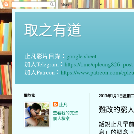
取之有道
止凡影片目錄：
google sheet
加入Telegram：
https://t.me/cpleung826_post
加入Patreon：
https://www.patreon.com/cple
關於我
2013年1月1日星期
止凡
難改的窮
查看我的完整
個人檔案
話說止凡早前
息」的概念。