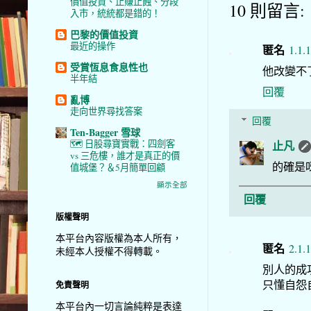
價值投資、止賺止蝕、分段
10 則留言:
入市，統統都是錯的！
巴黎的價值投資
最近的操作
匿名
1.1.
受賞恆息食息性也
他改變不了
半年結
回覆
亂博
走向世界尋找答案
回覆
Ten-Bagger 雪球
止凡
🗺️ 日股尋寶實戰：四劍客
vs 三危樓，誰才是真正的價
的確是
值城堡？＆5月簡單回顧
顯示全部
回覆
版權聲明
本平台內容版權為本人所有，
匿名
2.1.
未經本人授權不得轉載。
別人的成
只懂自怨
免責聲明
本平台內一切言論純粹是表達