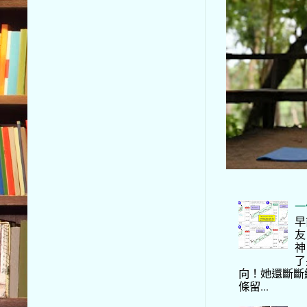
一
早
友
神
了
向！她還斷斷
條留...