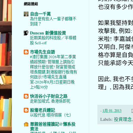
網誌連結
也沒有多少
自由一千萬
為什麼有些人一輩子都賺不
如果我堅持對
到錢？
攻擊我, 例如
Duncan 新價值投資
米啦! 李嘉誠
近期美股的科技股／半導體
股 Sell-off
又明白, 阿
市場先生自語
格亦算是自負
#渣打集團 2026年第二季業
只能承認今天
績超預期! 管理層上調指引
釋放什麼信號? 財富管理成
增長關鍵,對港股銀行板塊有
何啟示?市場先生直播
因此, 我也
室-2026年8月2日星期日晚
理」, 因為
上9點30分
快活谷小子財自之路
走新加坡式, 香港係即死
股壇老兵鍾記
-
1月 01, 2013
以股代息 增持領展（七）
Labels:
投資理念
單親爸爸撞牆記@懶系投
資法