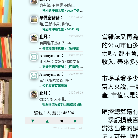
真有緣, 有興趣不妨j...
--
特別的沖繩之旅，2025年冬 (經濟通)
學做富爸爸：
2026-01-06
哈, 正是小弟, 係你...
--
特別的沖繩之旅，2025年冬 (經濟通)
當雜誌又再為
止凡：
2025-08-28
有興趣不妨加入Patr...
的公司市值多
--
麥當勞因何賣舖？ (經濟通) (略)
價嗎? 都不
Anonymous：
2025-08-28
收入, 帶來
止凡兄：先謝謝你的文章...
--
麥當勞因何賣舖？ (經濟通) (略)
Anonymous：
2025-08-06
市場蒸發多少
當年8號唔值得, 時至...
富人來說, 
--
公司股東有趣想法
止凡：
2025-01-28
產, 市值只
CH兄, 好久不見, ...
--
衝擊價值投資的回報結果 (略)
匯控總算還有錢
編號 1-8, 總共: 46504
一季虧損幾百
▾
▴
◂
▸
辦法出售的是
ⓦ Recent Comments
況。可是, 