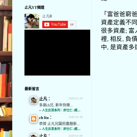
止凡YT頻道
「富爸爸窮
資產定義不同
很多資產; 
裡, 相反,
中, 是資產
最新留言
止凡：
2026-02-16
多謝ch兄, 新年快樂...
--
人生反思系列：許仕仁 (經濟通)
ch liu：
2026-02-16
恭賀 止凡兄闔府農曆新...
--
人生反思系列：許仕仁 (經濟通)
止凡：
2026-01-06