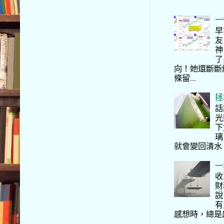
一
早
友
神
了
向！她還斷斷
條留...
拯
話
光
下
璃
就會變回清水
一
收
財
說
有
感想時，總是