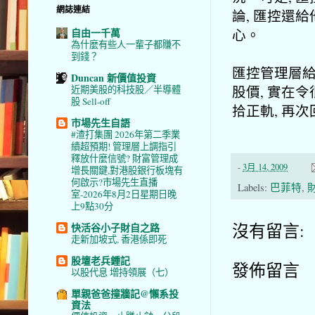
網誌連結
論, 匯控還
心。
自由一千萬
為什麼有些人一輩子都賺不
到錢？
匯控管理層給
Duncan 新價值投資
股價, 實在
近期美股的科技股／半導體
股 Sell-off
拾正軌, 再
市場先生自語
#渣打集團 2026年第二季業
績超預期! 管理層上調指引
釋放什麼信號? 財富管理成
-
3月 14, 2009
增長關鍵,對港股銀行板塊有
何啟示?市場先生直播
Labels:
巴菲特
,
室-2026年8月2日星期日晚
上9點30分
沒有留言:
快活谷小子財自之路
走新加坡式, 香港係即死
股壇老兵鍾記
發佈留言
以股代息 增持領展（七）
單親爸爸撞牆記@懶系投
資法