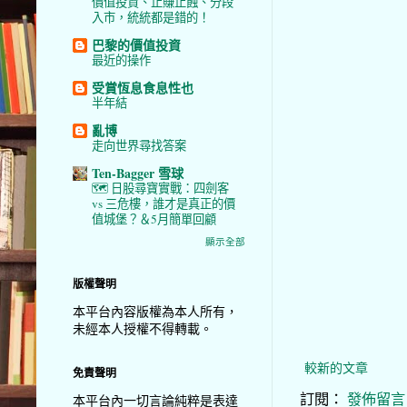
價值投資、止賺止蝕、分段
入市，統統都是錯的！
巴黎的價值投資
最近的操作
受賞恆息食息性也
半年結
亂博
走向世界尋找答案
Ten-Bagger 雪球
🗺️ 日股尋寶實戰：四劍客
vs 三危樓，誰才是真正的價
值城堡？＆5月簡單回顧
顯示全部
版權聲明
本平台內容版權為本人所有，
未經本人授權不得轉載。
較新的文章
免責聲明
訂閱：
發佈留言 (
本平台內一切言論純粹是表達