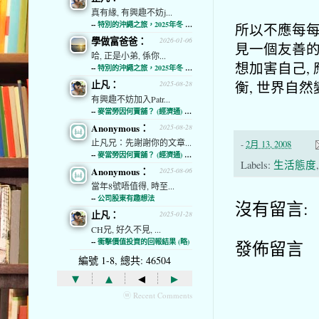
真有緣, 有興趣不妨j...
--
特別的沖繩之旅，2025年冬 (經濟通)
所以不應每每
學做富爸爸：
2026-01-06
見一個友善的
哈, 正是小弟, 係你...
想加害自己,
--
特別的沖繩之旅，2025年冬 (經濟通)
衡, 世界自
止凡：
2025-08-28
有興趣不妨加入Patr...
--
麥當勞因何賣舖？ (經濟通) (略)
Anonymous：
2025-08-28
止凡兄：先謝謝你的文章...
-
2月 13, 2008
--
麥當勞因何賣舖？ (經濟通) (略)
Labels:
生活態度
Anonymous：
2025-08-06
當年8號唔值得, 時至...
--
公司股東有趣想法
沒有留言:
止凡：
2025-01-28
CH兄, 好久不見, ...
--
衝擊價值投資的回報結果 (略)
發佈留言
編號 1-8, 總共: 46504
▾
▴
◂
▸
ⓦ Recent Comments