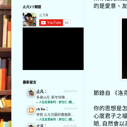
的是愛意、友
止凡YT頻道
最新留言
止凡：
節錄自 《洛
2026-02-16
多謝ch兄, 新年快樂...
--
人生反思系列：許仕仁 (經濟通)
你的思想是怎
ch liu：
2026-02-16
心度君子之福
恭賀 止凡兄闔府農曆新...
--
人生反思系列：許仕仁 (經濟通)
陋, 自然會
止凡：
2026-01-06