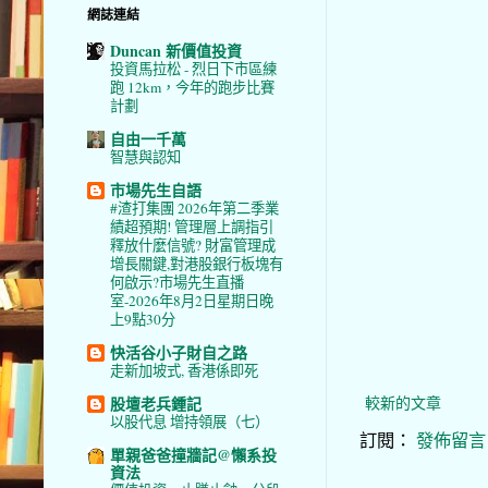
網誌連結
Duncan 新價值投資
投資馬拉松 - 烈日下市區練
跑 12km，今年的跑步比賽
計劃
自由一千萬
智慧與認知
市場先生自語
#渣打集團 2026年第二季業
績超預期! 管理層上調指引
釋放什麼信號? 財富管理成
增長關鍵,對港股銀行板塊有
何啟示?市場先生直播
室-2026年8月2日星期日晚
上9點30分
快活谷小子財自之路
走新加坡式, 香港係即死
較新的文章
股壇老兵鍾記
以股代息 增持領展（七）
訂閱：
發佈留言 (
單親爸爸撞牆記@懶系投
資法