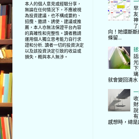
一
本人的個人意見或經驗分享，
早
無論在任何情況下，不應被視
友
為投資建議，也不構成要約、
神
招攬、邀請、誘使、建議或推
了
薦，本人亦無法保證平台內容
向！她還斷斷
的真確性和完整性。讀者務請
條留...
運用個人獨立思考能力自行求
證和分析, 讀者一切的投資決定
拯
以及該投資決定引致的收益或
話
損失，概與本人無涉。
光
下
璃
就會變回清水
一
收
財
說
有
感想時，總是