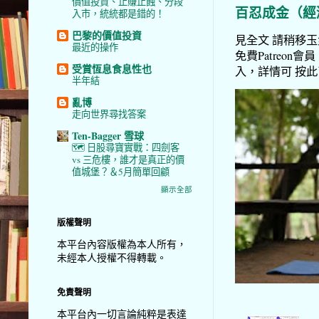
價值投資、止賺止蝕、分段
百忍成金（經
入市，統統都是錯的！
巴黎的價值投資
見全文 請稍移玉步
最近的操作
免費Patreon會員
受賞恆息食息性也
入，詳情可 按此了解 
半年結
亂博
走向世界尋找答案
Ten-Bagger 雪球
🗺️ 日股尋寶實戰：四劍客
vs 三危樓，誰才是真正的價
值城堡？＆5月簡單回顧
顯示全部
版權聲明
本平台內容版權為本人所有，
未經本人授權不得轉載。
免責聲明
本平台內一切言論純粹是表達