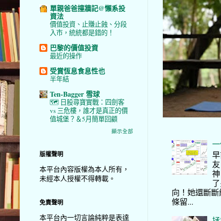
單親爸爸撞牆記@懶系投
資法
價值投資、止賺止蝕、分段
入市，統統都是錯的！
巴黎的價值投資
最近的操作
受賞恆息食息性也
半年結
Ten-Bagger 雪球
🗺️ 日股尋寶實戰：四劍客
vs 三危樓，誰才是真正的價
值城堡？＆5月簡單回顧
顯示全部
一
早
版權聲明
友
本平台內容版權為本人所有，
神
未經本人授權不得轉載。
了
向！她還斷斷
條留...
免責聲明
本平台內一切言論純粹是表達
拯