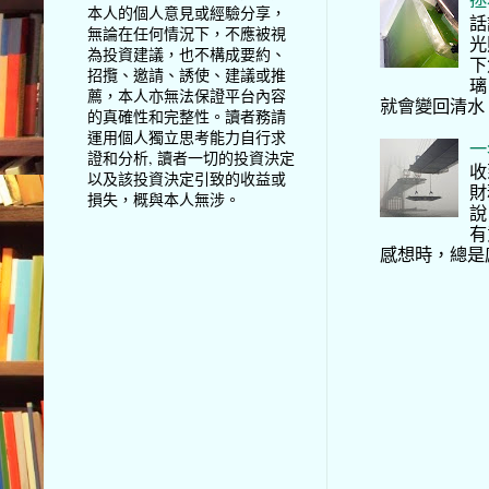
本人的個人意見或經驗分享，
話
無論在任何情況下，不應被視
光
為投資建議，也不構成要約、
下
招攬、邀請、誘使、建議或推
璃
薦，本人亦無法保證平台內容
就會變回清水
的真確性和完整性。讀者務請
運用個人獨立思考能力自行求
一
證和分析, 讀者一切的投資決定
收
以及該投資決定引致的收益或
財
損失，概與本人無涉。
說
有
感想時，總是