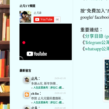
止凡YT頻道
按"免費加入"成
google/ f
重要連結：
《
分享目錄 (goog
《
Telegram公海
《
whatsapp公海
最新留言
止凡：
2026-02-16
多謝ch兄, 新年快樂...
--
人生反思系列：許仕仁 (經濟通)
ch liu：
2026-02-16
恭賀 止凡兄闔府農曆新...
--
人生反思系列：許仕仁 (經濟通)
止凡：
2026-01-06