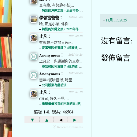
真有緣, 有興趣不妨j...
--
特別的沖繩之旅，2025年冬 (經濟通)
學做富爸爸：
2026-01-06
-
11月 17, 2025
哈, 正是小弟, 係你...
--
特別的沖繩之旅，2025年冬 (經濟通)
止凡：
2025-08-28
沒有留言:
有興趣不妨加入Patr...
--
麥當勞因何賣舖？ (經濟通) (略)
Anonymous：
2025-08-28
發佈留言
止凡兄：先謝謝你的文章...
--
麥當勞因何賣舖？ (經濟通) (略)
Anonymous：
2025-08-06
當年8號唔值得, 時至...
--
公司股東有趣想法
止凡：
2025-01-28
CH兄, 好久不見, ...
--
衝擊價值投資的回報結果 (略)
編號 1-8, 總共: 46504
▾
▴
◂
▸
ⓦ Recent Comments