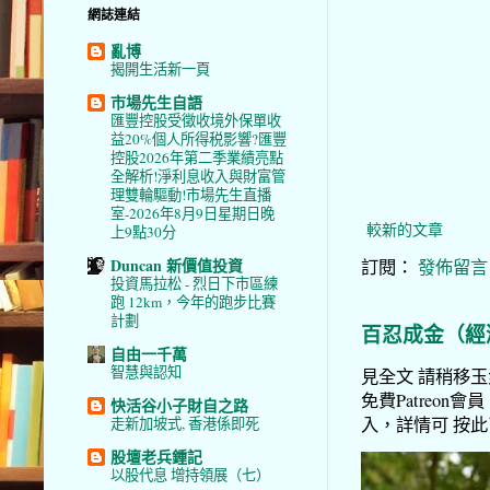
網誌連結
亂博
揭開生活新一頁
市場先生自語
匯豐控股受徵收境外保單收
益20%個人所得税影響?匯豐
控股2026年第二季業績亮點
全解析!淨利息收入與財富管
理雙輪驅動!市場先生直播
室-2026年8月9日星期日晚
較新的文章
上9點30分
Duncan 新價值投資
訂閱：
發佈留言 (
投資馬拉松 - 烈日下市區練
跑 12km，今年的跑步比賽
計劃
百忍成金（經
自由一千萬
智慧與認知
見全文 請稍移玉步
免費Patreon會員
快活谷小子財自之路
入，詳情可 按此了解 
走新加坡式, 香港係即死
股壇老兵鍾記
以股代息 增持領展（七）