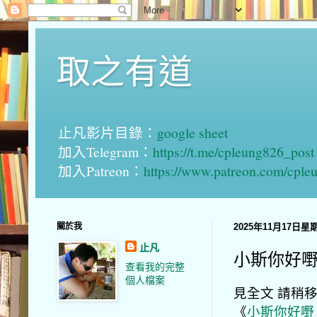
取之有道
止凡影片目錄：
google sheet
加入Telegram：
https://t.me/cpleung826_post
加入Patreon：
https://www.patreon.com/cple
關於我
2025年11月17日星
止凡
小斯你好嘢 
查看我的完整
個人檔案
見全文 請稍移玉
《
小斯你好嘢 