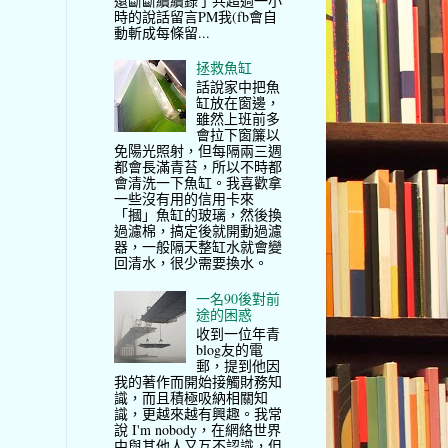
還斷斷續續錄了共超過一小
時的說話留言PM我(fb會自
動斬成每條留...
拯救魚缸
話說家中把魚
缸放在窗邊，
雖然上班前多
會拉下窗簾以
免陽光照射，但每隔兩三週
都會長滿青苔，所以不時都
會清洗一下魚缸。我喜歡拿
一些沒有用的信用卡來
「摑」魚缸的玻璃，然後換
過濾棉，搞定後就開動過濾
器，一般隔天整缸水就會變
回清水，很少需要換水。
一名90後對前
途的困惑
收到一位年青
blog友的電
郵，提到他因
我的著作而開始接觸財務知
識，而且積極吸納相關知
識，更越來越有興趣。我常
說 I'm nobody，在網絡世界
中與其他人又互不認識，但