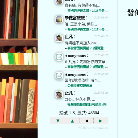
真有緣, 有興趣不妨j...
發
--
特別的沖繩之旅，2025年冬 (經濟通)
學做富爸爸：
2026-01-06
哈, 正是小弟, 係你...
--
特別的沖繩之旅，2025年冬 (經濟通)
止凡：
2025-08-28
有興趣不妨加入Patr...
--
麥當勞因何賣舖？ (經濟通) (略)
Anonymous：
2025-08-28
止凡兄：先謝謝你的文章...
--
麥當勞因何賣舖？ (經濟通) (略)
Anonymous：
2025-08-06
當年8號唔值得, 時至...
--
公司股東有趣想法
止凡：
2025-01-28
CH兄, 好久不見, ...
--
衝擊價值投資的回報結果 (略)
編號 1-8, 總共: 46504
▾
▴
◂
▸
ⓦ Recent Comments