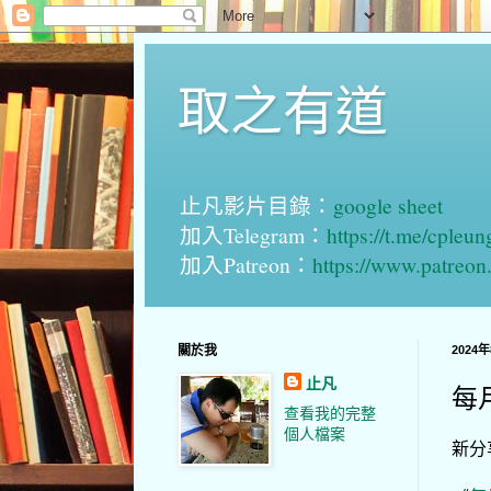
取之有道
止凡影片目錄：
google sheet
加入Telegram：
https://t.me/cpleu
加入Patreon：
https://www.patreo
關於我
2024
止凡
每月
查看我的完整
個人檔案
新分