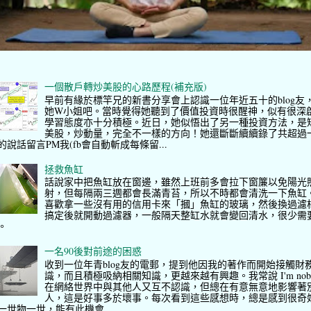
一個散戶轉炒美股的心路歷程(補充版)
早前有緣於標竿兄的新書分享會上認識一位年近五十的blog友
她W小姐吧。當時覺得她聽到了價值投資時很醒神，似有很深
學習態度亦十分積極。近日，她似悟出了另一種投資方法，是
美股，炒動量，完全不一樣的方向！她還斷斷續續錄了共超過
的說話留言PM我(fb會自動斬成每條留...
拯救魚缸
話說家中把魚缸放在窗邊，雖然上班前多會拉下窗簾以免陽光
射，但每隔兩三週都會長滿青苔，所以不時都會清洗一下魚缸
喜歡拿一些沒有用的信用卡來「摑」魚缸的玻璃，然後換過濾
搞定後就開動過濾器，一般隔天整缸水就會變回清水，很少需
。
一名90後對前途的困惑
收到一位年青blog友的電郵，提到他因我的著作而開始接觸財
識，而且積極吸納相關知識，更越來越有興趣。我常說 I'm nob
在網絡世界中與其他人又互不認識，但總在有意無意地影響著
人，這是好事多於壞事。每次看到這些感想時，總是感到很奇
一世物一世，能有此機會...