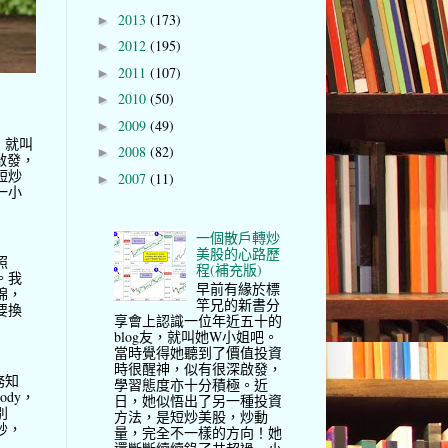
2013
(173)
►
2012
(195)
►
2011
(107)
►
2010
(50)
►
2009
(49)
►
，就叫
2008
(82)
►
啟發，
短炒
2007
(11)
►
一小
一個散戶轉炒
美股的心路歷
照
程(補充版)
。我
早前有緣於標
棉，
竿兄的新書分
要換
享會上認識一位年近五十的
blog友，就叫她W小姐吧。
當時覺得她聽到了價值投資
時很醒神，似有很深啟發，
務知
學習態度亦十分積極。近
ody，
日，她似悟出了另一種投資
別
方法，是短炒美股，炒動
妙，
量，完全不一樣的方向！她