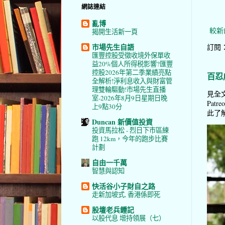
網誌連結
亂博
較新
揭開生活新一頁
市場先生自語
訂閱
匯豐控股受徵收境外保單收
益20%個人所得税影響?匯豐
控股2026年第二季業績亮點
百忍
全解析!淨利息收入與財富管
理雙輪驅動!市場先生直播
見全文
室-2026年8月9日星期日晚
Pat
上9點30分
此了解 
Duncan 新價值投資
投資馬拉松 - 烈日下市區練
跑 12km，今年的跑步比賽
計劃
自由一千萬
智慧與認知
快活谷小子財自之路
走新加坡式, 香港係即死
股壇老兵鍾記
以股代息 增持領展（七）