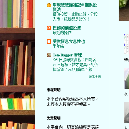
單親爸爸撞牆記@懶系投
資法
價值投資、止賺止蝕、分段
入市，統統都是錯的！
巴黎的價值投資
最近的操作
受賞恆息食息性也
半年結
Ten-Bagger 雪球
時
🗺️ 日股尋寶實戰：四劍客
vs 三危樓，誰才是真正的價
值城堡？＆5月簡單回顧
顯示全部
版權聲明
水
本平台內容版權為本人所有，
未經本人授權不得轉載。
免責聲明
本平台內一切言論純粹是表達
人