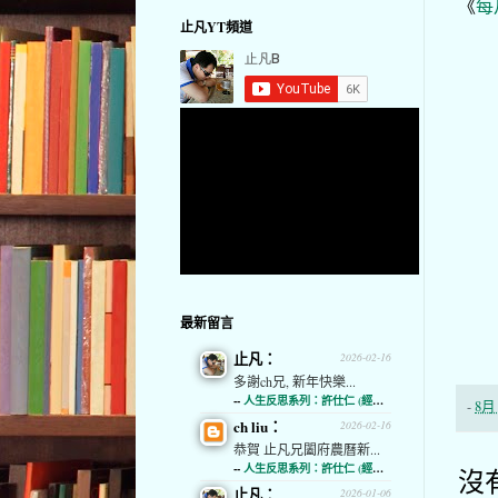
《
每
止凡YT頻道
最新留言
止凡：
2026-02-16
多謝ch兄, 新年快樂...
--
人生反思系列：許仕仁 (經濟通)
-
8月 
ch liu：
2026-02-16
恭賀 止凡兄闔府農曆新...
--
人生反思系列：許仕仁 (經濟通)
沒
止凡：
2026-01-06