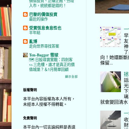
價值投資、止賺止蝕、分段
入市，統統都是錯的！
巴黎的價值投資
最近的操作
受賞恆息食息性也
一
半年結
早
友
亂博
神
走向世界尋找答案
了
Ten-Bagger 雪球
向！她還斷斷
🗺️ 日股尋寶實戰：四劍客
條留...
vs 三危樓，誰才是真正的價
值城堡？＆5月簡單回顧
拯
顯示全部
話
光
版權聲明
下
璃
本平台內容版權為本人所有，
就會變回清水
未經本人授權不得轉載。
一
免責聲明
收
財
本平台內一切言論純粹是表達