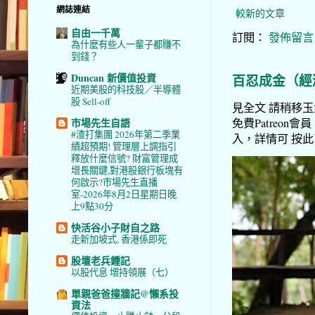
網誌連結
較新的文章
自由一千萬
訂閱：
發佈留言 (
為什麼有些人一輩子都賺不
到錢？
Duncan 新價值投資
百忍成金（經
近期美股的科技股／半導體
股 Sell-off
見全文 請稍移玉步
市場先生自語
免費Patreon會員
#渣打集團 2026年第二季業
入，詳情可 按此了解 
績超預期! 管理層上調指引
釋放什麼信號? 財富管理成
增長關鍵,對港股銀行板塊有
何啟示?市場先生直播
室-2026年8月2日星期日晚
上9點30分
快活谷小子財自之路
走新加坡式, 香港係即死
股壇老兵鍾記
以股代息 增持領展（七）
單親爸爸撞牆記@懶系投
資法