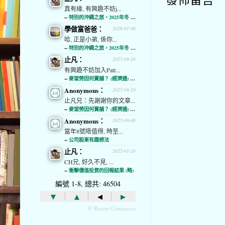
真有緣, 有興趣不妨j...
--
特別的沖繩之旅，2025年冬 (經濟通)
學做富爸爸：
2026-01-06
哈, 正是小弟, 係你...
--
特別的沖繩之旅，2025年冬 (經濟通)
止凡：
2025-08-28
有興趣不妨加入Patr...
--
麥當勞因何賣舖？ (經濟通) (略)
Anonymous：
2025-08-28
止凡兄：先謝謝你的文章...
--
麥當勞因何賣舖？ (經濟通) (略)
Anonymous：
2025-08-06
當年8號唔值得, 時至...
--
公司股東有趣想法
止凡：
2025-01-28
CH兄, 好久不見, ...
--
衝擊價值投資的回報結果 (略)
編號 1-8, 總共: 46504
▾
▴
◂
▸
ⓦ Recent Comments