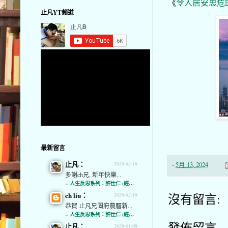
《
令人居安思危的
止凡YT頻道
最新留言
止凡：
2026-02-16
-
5月 13, 2024
多謝ch兄, 新年快樂...
--
人生反思系列：許仕仁 (經濟通)
ch liu：
沒有留言:
2026-02-16
恭賀 止凡兄闔府農曆新...
--
人生反思系列：許仕仁 (經濟通)
發佈留言
止凡：
2026-01-06