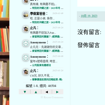
真有緣, 有興趣不妨j...
--
特別的沖繩之旅，2025年冬 (經濟通)
學做富爸爸：
2026-01-06
-
10月 19, 2023
哈, 正是小弟, 係你...
--
特別的沖繩之旅，2025年冬 (經濟通)
止凡：
2025-08-28
沒有留言:
有興趣不妨加入Patr...
--
麥當勞因何賣舖？ (經濟通) (略)
Anonymous：
2025-08-28
發佈留言
止凡兄：先謝謝你的文章...
--
麥當勞因何賣舖？ (經濟通) (略)
Anonymous：
2025-08-06
當年8號唔值得, 時至...
--
公司股東有趣想法
止凡：
2025-01-28
CH兄, 好久不見, ...
--
衝擊價值投資的回報結果 (略)
編號 1-8, 總共: 46504
▾
▴
◂
▸
ⓦ Recent Comments