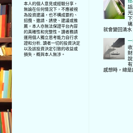
拯
本人的個人意見或經驗分享，
話
無論在任何情況下，不應被視
光
為投資建議，也不構成要約、
下
招攬、邀請、誘使、建議或推
璃
薦，本人亦無法保證平台內容
就會變回清水
的真確性和完整性。讀者務請
運用個人獨立思考能力自行求
一
證和分析, 讀者一切的投資決定
收
以及該投資決定引致的收益或
財
損失，概與本人無涉。
說
有
感想時，總是