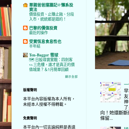
單親爸爸撞牆記@懶系投
資法
價值投資、止賺止蝕、分段
入市，統統都是錯的！
巴黎的價值投資
最近的操作
受賞恆息食息性也
半年結
Ten-Bagger 雪球
🗺️ 日股尋寶實戰：四劍客
vs 三危樓，誰才是真正的價
值城堡？＆5月簡單回顧
顯示全部
一
版權聲明
早
友
本平台內容版權為本人所有，
神
未經本人授權不得轉載。
了
向！她還斷斷
條留...
免責聲明
本平台內一切言論純粹是表達