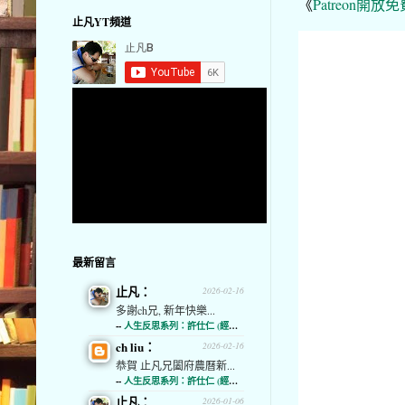
《
Patreon開放
止凡YT頻道
最新留言
止凡：
2026-02-16
多謝ch兄, 新年快樂...
--
人生反思系列：許仕仁 (經濟通)
ch liu：
2026-02-16
恭賀 止凡兄闔府農曆新...
--
人生反思系列：許仕仁 (經濟通)
止凡：
2026-01-06