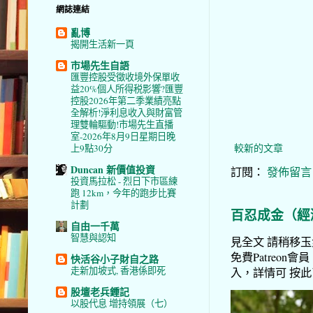
網誌連結
亂博
揭開生活新一頁
市場先生自語
匯豐控股受徵收境外保單收
益20%個人所得税影響?匯豐
控股2026年第二季業績亮點
全解析!淨利息收入與財富管
理雙輪驅動!市場先生直播
室-2026年8月9日星期日晚
較新的文章
上9點30分
Duncan 新價值投資
訂閱：
發佈留言 (
投資馬拉松 - 烈日下市區練
跑 12km，今年的跑步比賽
計劃
百忍成金（經
自由一千萬
智慧與認知
見全文 請稍移玉步
免費Patreon會員
快活谷小子財自之路
走新加坡式, 香港係即死
入，詳情可 按此了解 
股壇老兵鍾記
以股代息 增持領展（七）