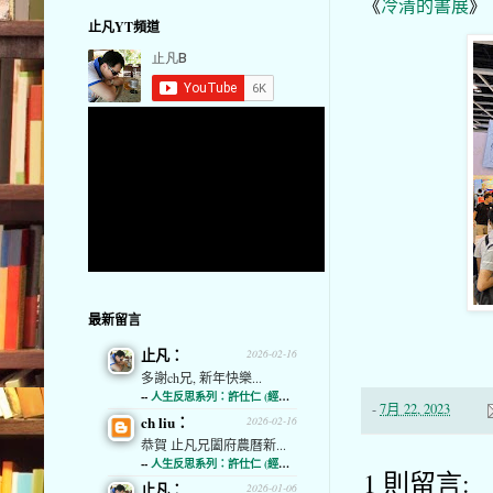
《
冷清的書展
》
止凡YT頻道
最新留言
止凡：
2026-02-16
多謝ch兄, 新年快樂...
--
人生反思系列：許仕仁 (經濟通)
-
7月 22, 2023
ch liu：
2026-02-16
恭賀 止凡兄闔府農曆新...
--
人生反思系列：許仕仁 (經濟通)
1 則留言:
止凡：
2026-01-06