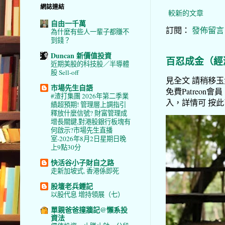
網誌連結
較新的文章
自由一千萬
訂閱：
發佈留言 (
為什麼有些人一輩子都賺不
到錢？
Duncan 新價值投資
百忍成金（經
近期美股的科技股／半導體
股 Sell-off
見全文 請稍移玉步
市場先生自語
免費Patreon會員
#渣打集團 2026年第二季業
入，詳情可 按此了解 
績超預期! 管理層上調指引
釋放什麼信號? 財富管理成
增長關鍵,對港股銀行板塊有
何啟示?市場先生直播
室-2026年8月2日星期日晚
上9點30分
快活谷小子財自之路
走新加坡式, 香港係即死
股壇老兵鍾記
以股代息 增持領展（七）
單親爸爸撞牆記@懶系投
資法