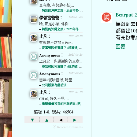
真有緣, 有興趣不妨j...
--
特別的沖繩之旅，2025年冬 (經濟通)
Bearput
2
學做富爸爸：
2026-01-06
無跟到去P
哈, 正是小弟, 係你...
--
特別的沖繩之旅，2025年冬 (經濟通)
都寫出1
止凡：
2025-08-28
有充份考
有興趣不妨加入Patr...
回覆
--
麥當勞因何賣舖？ (經濟通) (略)
Anonymous：
2025-08-28
止凡兄：先謝謝你的文章...
--
麥當勞因何賣舖？ (經濟通) (略)
Anonymous：
2025-08-06
當年8號唔值得, 時至...
--
公司股東有趣想法
止凡：
2025-01-28
CH兄, 好久不見, ...
--
衝擊價值投資的回報結果 (略)
編號 1-8, 總共: 46504
▾
▴
◂
▸
ⓦ Recent Comments