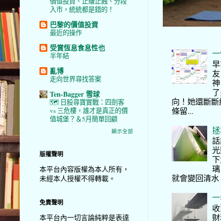
價值投資、止賺止蝕、分段
入市，統統都是錯的！
巴黎的價值投資
最近的操作
受賞恆息食息性也
一
半年結
早
亂博
友
走向世界尋找答案
神
了
Ten-Bagger 雪球
向！她還斷斷
🗺️ 日股尋寶實戰：四劍客
條留...
vs 三危樓，誰才是真正的價
值城堡？＆5月簡單回顧
拯
顯示全部
話
光
版權聲明
下
璃
本平台內容版權為本人所有，
就會變回清水
未經本人授權不得轉載。
一
免責聲明
收
財
本平台內一切言論純粹是表達