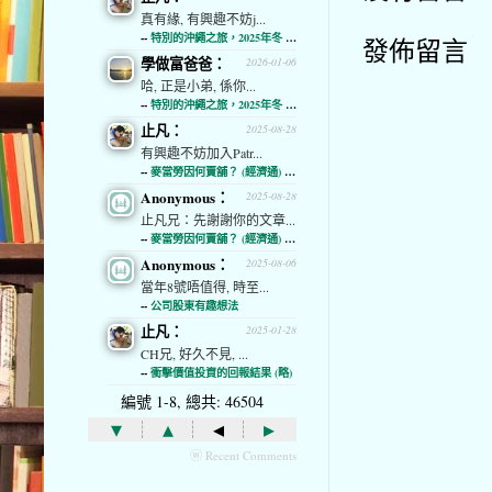
真有緣, 有興趣不妨j...
--
特別的沖繩之旅，2025年冬 (經濟通)
發佈留言
學做富爸爸：
2026-01-06
哈, 正是小弟, 係你...
--
特別的沖繩之旅，2025年冬 (經濟通)
止凡：
2025-08-28
有興趣不妨加入Patr...
--
麥當勞因何賣舖？ (經濟通) (略)
Anonymous：
2025-08-28
止凡兄：先謝謝你的文章...
--
麥當勞因何賣舖？ (經濟通) (略)
Anonymous：
2025-08-06
當年8號唔值得, 時至...
--
公司股東有趣想法
止凡：
2025-01-28
CH兄, 好久不見, ...
--
衝擊價值投資的回報結果 (略)
編號 1-8, 總共: 46504
▾
▴
◂
▸
ⓦ Recent Comments