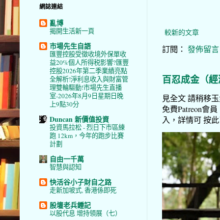
網誌連結
亂博
揭開生活新一頁
較新的文章
市場先生自語
訂閱：
發佈留言 (
匯豐控股受徵收境外保單收
益20%個人所得税影響?匯豐
控股2026年第二季業績亮點
百忍成金（經
全解析!淨利息收入與財富管
理雙輪驅動!市場先生直播
室-2026年8月9日星期日晚
見全文 請稍移玉步
上9點30分
免費Patreon會員
Duncan 新價值投資
入，詳情可 按此了解 
投資馬拉松 - 烈日下市區練
跑 12km，今年的跑步比賽
計劃
自由一千萬
智慧與認知
快活谷小子財自之路
走新加坡式, 香港係即死
股壇老兵鍾記
以股代息 增持領展（七）