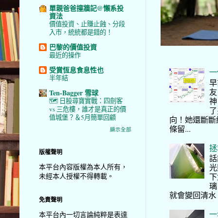
單親爸爸撞牆記@懶系投
資法
價值投資、止賺止蝕、分段
入市，統統都是錯的！
巴黎的價值投資
最近的操作
受賞恆息食息性也
一
半年結
早
友
Ten-Bagger 雪球
神
🗺️ 日股尋寶實戰：四劍客
vs 三危樓，誰才是真正的價
了
值城堡？＆5月簡單回顧
向！她還斷斷
條留...
顯示全部
拯
版權聲明
話
本平台內容版權為本人所有，
光
未經本人授權不得轉載。
下
璃
就會變回清水
免責聲明
一
本平台內一切言論純粹是表達