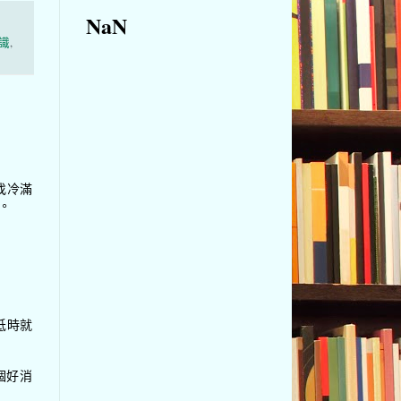
NaN
識
,
找冷滿
。
低時就
個好消