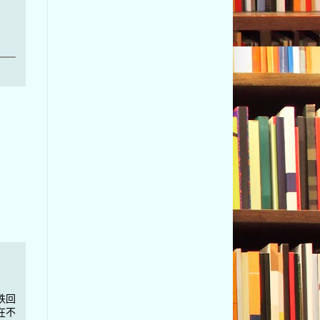
跌回
在不