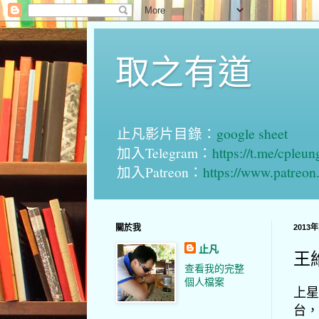
取之有道
止凡影片目錄：
google sheet
加入Telegram：
https://t.me/cpleu
加入Patreon：
https://www.patreo
關於我
2013
止凡
王
查看我的完整
個人檔案
上星
台，