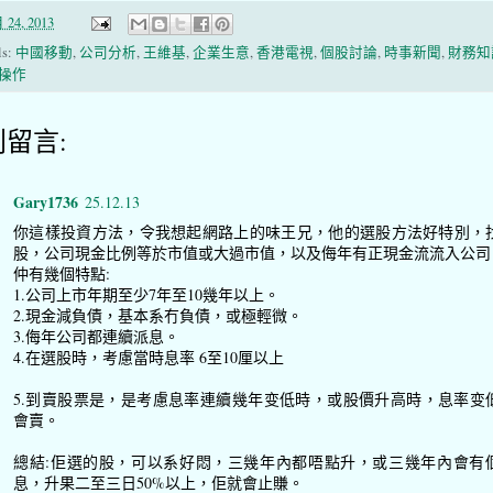
 24, 2013
ls:
中國移動
,
公司分析
,
王維基
,
企業生意
,
香港電視
,
個股討論
,
時事新聞
,
財務知
操作
則留言:
Gary1736
25.12.13
你這樣投資方法，令我想起網路上的味王兄，他的選股方法好特別，
股，公司現金比例等於市值或大過市值，以及侮年有正現金流流入公司
仲有幾個特點:
1.公司上市年期至少7年至10幾年以上。
2.現金減負債，基本系冇負債，或極輕微。
3.侮年公司都連續派息。
4.在選股時，考慮當時息率 6至10厘以上
5.到賣股票是，是考慮息率連續幾年变低時，或股價升高時，息率变
會賣。
總結:佢選的股，可以系好悶，三幾年內都唔點升，或三幾年內會有
息，升果二至三日50%以上，佢就會止賺。