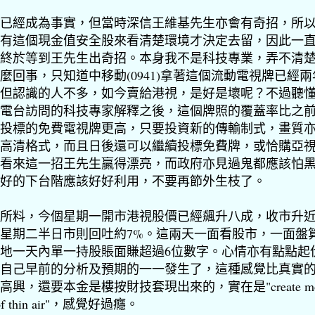
已經成為事實，但當時深信王維基先生亦會有奇招，所
有這個現金值安全股來看清楚環境才決定去留，因此一
終於等到王先生出奇招。本身我不是科技專業，弄不清
麼回事，只知道中移動(0941)拿著這個流動電視牌已經兩
但認識的人不多，如今賣給港視，是好是壞呢？不過聽
電台訪問的科技專家解釋之後，這個牌照的覆蓋率比之
投標的免費電視牌更高，只要投資新的傳輸制式，畫質
高清格式，而且日後還可以繼續投標免費牌，或恰購亞
看來這一招王先生贏得漂亮，而政府亦見過鬼都應該怕
好的下台階應該好好利用，不要再節外生枝了。
所料，今個星期一開市港視股價已經
飆
升八成，收市升
星期二半日市則回吐約7%。這兩天一面看股市，一面盤
地一天內單一持股賬面賺超過6位數字。
心情亦有點點起
自己早前的分析及預期的一一發生了，這種感覺比真實
高興，還要本金是樓按財技套現出來的，實在是"create mo
 of thin air"，感覺好過癮。