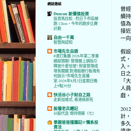
網誌連結
曾經
Duncan 新價值投資
續持
投資馬拉松 - 烈日下市區練
值為
跑 12km，今年的跑步比賽
計劃
接近
自由一千萬
一向
智慧與認知
假設
市場先生自語
#渣打集團 2026年第二季業
式，
績超預期! 管理層上調指引
入。
釋放什麼信號? 財富管理成
增長關鍵,對港股銀行板塊有
日之
何啟示?市場先生直播
「大
室-2026年8月2日星期日晚
上9點30分
人員
快活谷小子財自之路
戲，
走新加坡式, 香港係即死
20
股壇老兵鍾記
以股代息 增持領展（七）
計，
單親爸爸撞牆記@懶系投
多久
資法
達收