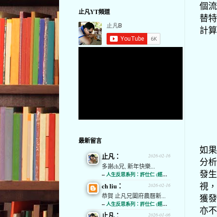
個流
止凡YT頻道
替特
計算
最新留言
如果
止凡：
2026-02-16
分析
多謝ch兄, 新年快樂...
發生
--
人生反思系列：許仕仁 (經濟通)
視，
ch liu：
2026-02-16
恭賀 止凡兄闔府農曆新...
獲發
--
人生反思系列：許仕仁 (經濟通)
亦不
止凡：
2026-01-06