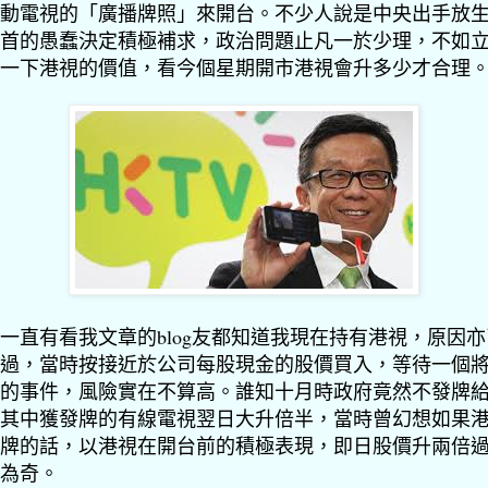
動電視的「廣播牌照」來開台。不少人說是中央出手放
首的愚蠢決定積極補求，政治問題止凡一於少理，不如
一下港視的價值，看今個星期開市港視會升多少才合理
一直有看我文章的blog友都知道我現在持有港視，原因
過，當時按接近於公司每股現金的股價買入，等待一個
的事件，風險實在不算高。誰知十月時政府竟然不發牌
其中獲發牌的有線電視翌日大升倍半，當時曾幻想如果
牌的話，以港視在開台前的積極表現，即日股價升兩倍
為奇。