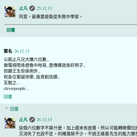
止凡
25.12.13
同意，最重要是能從失敗中學習。
回覆
匿名
26.12.13
公起止凡兄大賺六位數,,
做電視唔係想像中咁易,,壹傳媒就係好例子,,
但願王生佢係例外,,
祝各位聖誕快樂,,投資創佳績,,
互勉之...
cleverpeople...
回覆
回覆
止凡
26.12.13
這個六位數字不算什麼，加上還未有放賣，所以可能轉眼價位
又消失了也說不定。的確風險不少，不過王維基先生的能力實