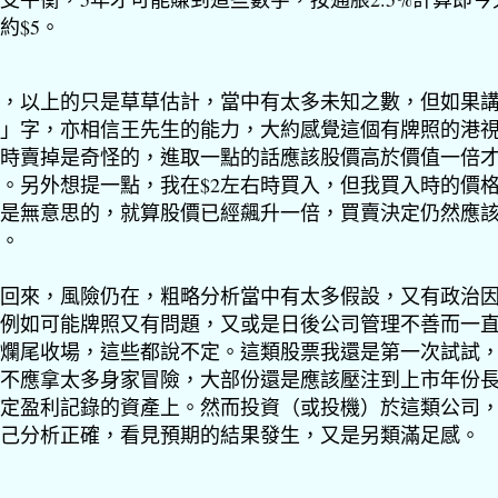
約$5。
，以上的只是草草估計，當中有太多未知之數，但如果
」字，亦相信王先生的能力，大約感覺這個有牌照的港
5時賣掉是奇怪的，進取一點的話應該股價高於價值一倍
。另外想提一點，我在$2左右時買入，但我買入時的價
是無意思的，就算股價已經
飆
升一倍，買賣決定仍然應
。
回來，風險仍在，粗略分析當中有太多假設，又有政治
例如可能牌照又有問題，又或是日後公司管理不善而一
爛尾收場，這些都說不定。這類股票我還是第一次試試
不應拿太多身家冒險，大部份還是應該壓注到上市年份
定盈利記錄的資產上。然而投資（或投機）於這類公司
己分析正確，看見預期的結果發生，又是另類滿足感。