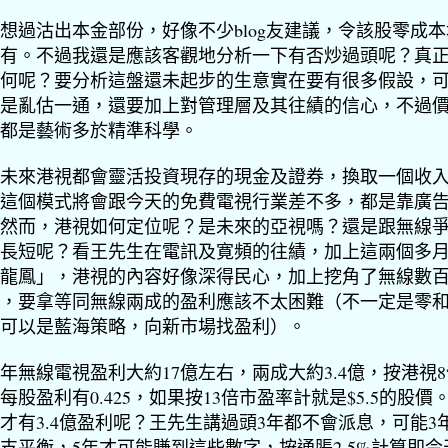
想過沽出本金部份，好像不少blog友建議，令該股零成
有。不過我還是應該客觀地分析一下有否炒過頭呢？真
何呢？要分析這盤還未起步的生意實在要有很多假設，
是亂估一通，還要加上對管理層及其往績的信心，不過
都是藝術多於精準科學。
未來港視都會靈活投資現存的現金及證券，換取一個收
這個模式將會跟今天的免費電視行業差不多，都是靠廣
然而，港視如何定位呢？是未來的亞視嗎？還是跟無線
長短呢？看王先生在電訊及寛頻的往績，加上這兩個多
龍鳳」，港視的內容好像深得民心，加上挖角了無線數
，要拿等同無線兩成的盈利
應該不太困難
（不一定是零
可以是藍海策略，向新市場找盈利）。
12年無線電視盈利大約17億左右，兩成大約3.4億，按港視
每股盈利有0.425，如果按13倍市盈率計就是$5.5的股價
才有3.4億盈利呢？王先生講過頭3年都不會派息，可能3
支平衡，5年才可能賺到這些數字，按通脹2.5%計算即今