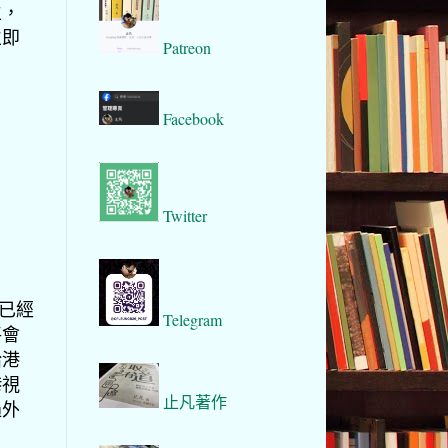
生，
立即
Patreon
。
Facebook
Twitter
亦已經
Telegram
將會
給港
港視
止凡著作
過外