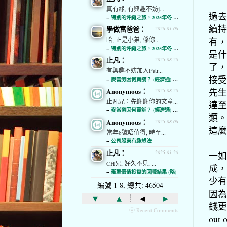
真有緣, 有興趣不妨j...
過去
--
特別的沖繩之旅，2025年冬 (經濟通)
續持
學做富爸爸：
2026-01-06
有，
哈, 正是小弟, 係你...
--
特別的沖繩之旅，2025年冬 (經濟通)
是什
止凡：
2025-08-28
了，
有興趣不妨加入Patr...
接受
--
麥當勞因何賣舖？ (經濟通) (略)
先生
Anonymous：
2025-08-28
止凡兄：先謝謝你的文章...
達至
--
麥當勞因何賣舖？ (經濟通) (略)
類。
Anonymous：
2025-08-06
這麼
當年8號唔值得, 時至...
--
公司股東有趣想法
止凡：
2025-01-28
一如
CH兄, 好久不見, ...
成，
--
衝擊價值投資的回報結果 (略)
少有
編號 1-8, 總共: 46504
因為
▾
▴
◂
▸
錢更
ⓦ Recent Comments
out