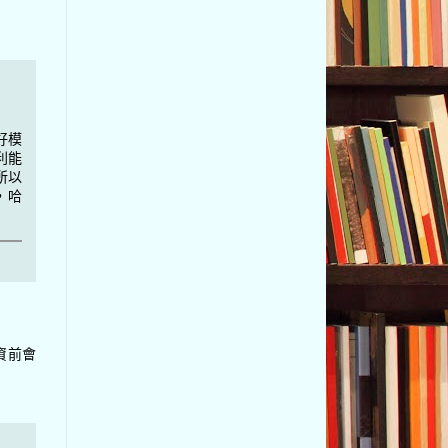
好模
利能
所以
，哈
資前會