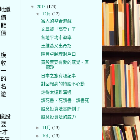
2013
(173)
▼
本地繼
12月
(12)
▼
正價
富人的整合遊戲
可能
文章被「高登」了
價值
各地平均市盈率
王維基又出奇招
匯豐卓越理財戶口
入模
告收
買股票要有愛的感覺 - 唐
德玲
爭一
日本之旅有趣記事
月的
對回報高的持股不心動
百名
走得太遠難溝通
和遊
讀死書，死讀書，讀書死
股息投資法實際例子
8億股
股息投資法的威力
。要
11月
(13)
►
年才
10月
(13)
►
天價