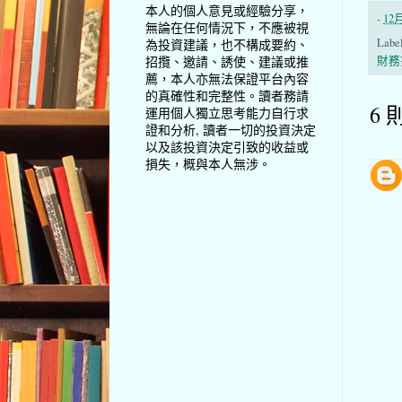
本人的個人意見或經驗分享，
-
12月
無論在任何情況下，不應被視
Labe
為投資建議，也不構成要約、
招攬、邀請、誘使、建議或推
財務
薦，本人亦無法保證平台內容
的真確性和完整性。讀者務請
6 
運用個人獨立思考能力自行求
證和分析, 讀者一切的投資決定
以及該投資決定引致的收益或
損失，概與本人無涉。