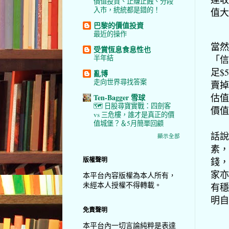
價值投資、止賺止蝕、分段
入市，統統都是錯的！
值大
巴黎的價值投資
最近的操作
當然
受賞恆息食息性也
「信
半年結
足$
亂博
走向世界尋找答案
賣掉
估值
Ten-Bagger 雪球
🗺️ 日股尋寶實戰：四劍客
價值
vs 三危樓，誰才是真正的價
值城堡？＆5月簡單回顧
話說
顯示全部
素，
錢，
版權聲明
家亦
本平台內容版權為本人所有，
未經本人授權不得轉載。
有穩
明自
免責聲明
本平台內一切言論純粹是表達