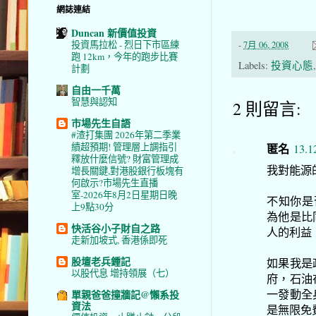
網誌連結
Duncan 新價值投資
投資馬拉松 - 烈日下市區練
-
7月 06, 2008
跑 12km，今年的跑步比賽
Labels:
投資心態
計劃
自由一千萬
智慧與認知
2 則留言:
市場先生自語
#渣打集團 2026年第二季業
匿名
績超預期! 管理層上調指引
13.1
釋放什麼信號? 財富管理成
我對能源
增長關鍵,對港股銀行板塊有
何啟示?市場先生直播
室-2026年8月2日星期日晚
不知你是否有
上9點30分
為他是比
快活谷小子財自之路
人的利益，
走新加坡式, 香港係即死
股壇老兵鍾記
如果我是
以股代息 增持領展（七）
府，石油
一發動全
單親爸爸撞牆記@懶系投
資法
是無限免