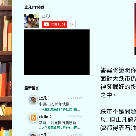
止凡YT頻道
答案將證明你
面對大跌市仍
神發掘好的投
最新留言
之中。
止凡：
2026-02-16
多謝ch兄, 新年快樂...
跌市不是問題
--
人生反思系列：許仕仁 (經濟通)
ch liu：
2026-02-16
母, 但止凡
恭賀 止凡兄闔府農曆新...
貌都得靠石
--
人生反思系列：許仕仁 (經濟通)
止凡：
2026-01-06