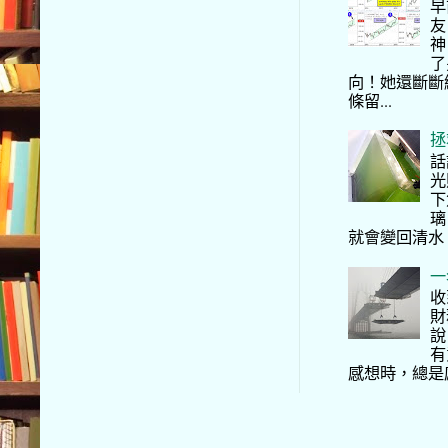
早
友
神
了
向！她還斷斷
條留...
拯
話
光
下
璃
就會變回清水
一
收
財
說
有
感想時，總是