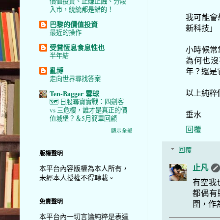
價值投資、止賺止蝕、分段
入市，統統都是錯的！
我可能會
巴黎的價值投資
新科技」，
最近的操作
受賞恆息食息性也
小時候常
半年結
為何也沒
亂博
年？還是
走向世界尋找答案
以上純粹個
Ten-Bagger 雪球
🗺️ 日股尋寶實戰：四劍客
vs 三危樓，誰才是真正的價
垂水
值城堡？＆5月簡單回顧
回覆
顯示全部
回覆
版權聲明
止凡
本平台內容版權為本人所有，
未經本人授權不得轉載。
有空我
都偶有
免責聲明
圍，作
本平台內一切言論純粹是表達