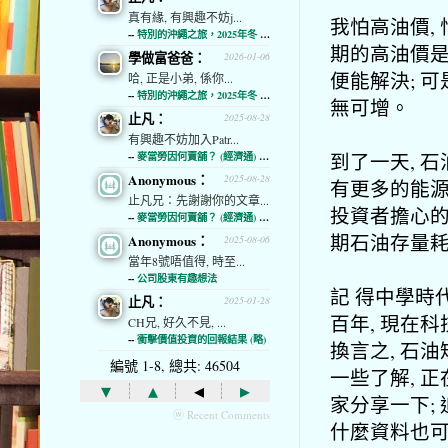
真有緣, 有興趣不妨j...
我怕高油價,
--
特別的沖繩之旅，2025年冬 (經濟通)
期的高油價是
學做富爸爸：
2026-01-06
便能解決; 可
哈, 正是小弟, 係你...
--
特別的沖繩之旅，2025年冬 (經濟通)
無可增。
止凡：
2025-08-28
有興趣不妨加入Patr...
到了一天, 
--
麥當勞因何賣舖？ (經濟通) (略)
Anonymous：
2025-08-28
有更多的能源
止凡兄：先謝謝你的文章...
投資者擔心的
--
麥當勞因何賣舖？ (經濟通) (略)
期石油存量
Anonymous：
2025-08-06
當年8號唔值得, 時至...
--
公司股東有趣想法
記 得中學時
止凡：
2025-01-28
百年, 現在科
CH兄, 好久不見, ...
--
衝擊價值投資的回報結果 (略)
換言之, 石
編號 1-8, 總共: 46504
一些了解, 
▾
▴
◂
▸
家分享一下;
ⓦ Recent Comments
什麼資料也可 